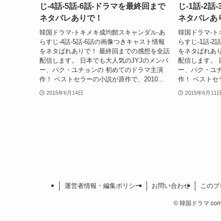
じ-4話-5話-6話-ドラマを最終回まで
じ-1話-2
ネタバレありで！
ネタバレあ
韓国ドラマ-トキメキ成均館スキャンダル-あ
韓国ドラマ-ト
らすじ-4話-5話-6話の画像つきキャスト情報
らすじ-1話-
をネタばれありで！ 最終回までの感想を全話
をネタばれあ
配信します。 日本でも大人気のJYJのメンバ
配信します。 
ー、パク・ユチョンの 初めてのドラマ主演
ー、パク・ユ
作！ ベストセラーの小説が原作で、2010...
作！ ベストセラ
2015年6月14日
2015年6月11
運営者情報・編集ポリシー
お問い合わせ
このブ
©
韓国ドラマ.com