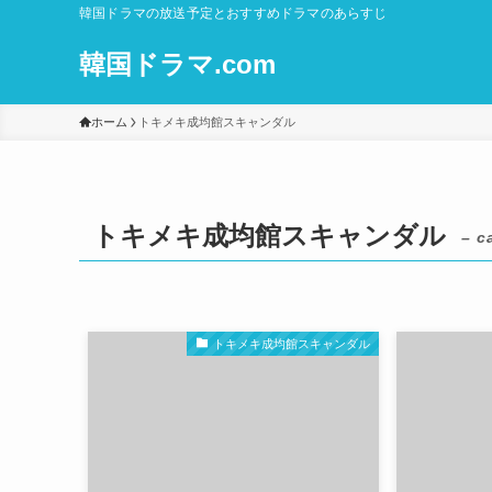
韓国ドラマの放送予定とおすすめドラマのあらすじ
韓国ドラマ.com
ホーム
トキメキ成均館スキャンダル
トキメキ成均館スキャンダル
– c
トキメキ成均館スキャンダル