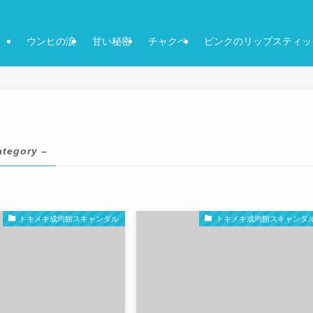
ウンヒの涙
甘い秘密
チャクペ
ピンクのリップスティッ
ategory –
トキメキ成均館スキャンダル
トキメキ成均館スキャンダ