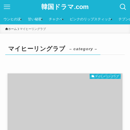
韓国ドラマ.com
ウンヒの涙
甘い秘密
チャクペ
ピンクのリップスティック
テプン
ホーム
マイヒーリングラブ
マイヒーリングラブ
– category –
マイヒーリングラブ