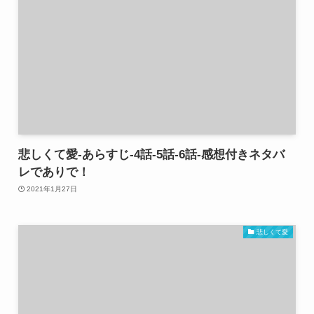
悲しくて愛-あらすじ-4話-5話-6話-感想付きネタバ
レでありで！
2021年1月27日
悲しくて愛