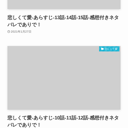
悲しくて愛-あらすじ-13話-14話-15話-感想付きネタ
バレでありで！
2021年1月27日
悲しくて愛
悲しくて愛-あらすじ-10話-11話-12話-感想付きネタ
バレでありで！