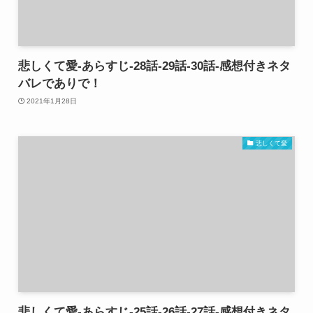
悲しくて愛-あらすじ-28話-29話-30話-感想付きネタ
バレでありで！
2021年1月28日
悲しくて愛
悲しくて愛-あらすじ-25話-26話-27話-感想付きネタ