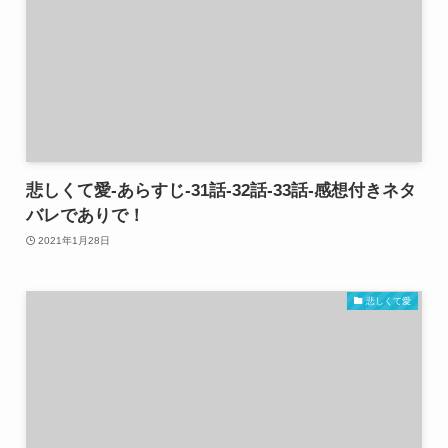
悲しくて愛-あらすじ-31話-32話-33話-感想付きネタ
バレでありで！
2021年1月28日
悲しくて愛