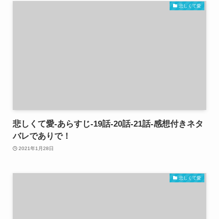
悲しくて愛
悲しくて愛-あらすじ-19話-20話-21話-感想付きネタ
バレでありで！
2021年1月28日
悲しくて愛