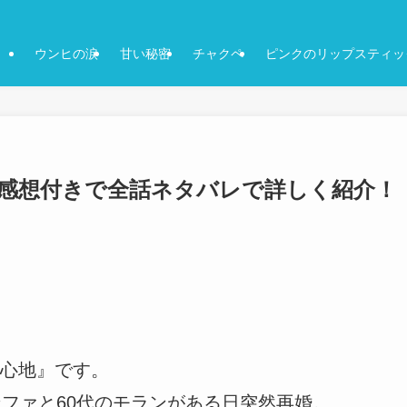
ウンヒの涙
甘い秘密
チャクペ
ピンクのリップスティッ
感想付きで全話ネタバレで詳しく紹介！
心地』です。
ンファと60代のモランがある日突然再婚。