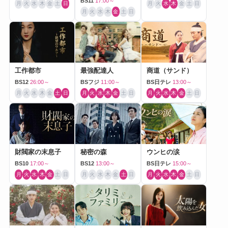
BS11
17:00～
月
火
水
木
金
土
日
月
火
水
木
金
土
日
月
火
水
木
金
土
日
工作都市
最強配達人
商道（サンド）
BS12
26:00～
BSフジ
11:00～
BS日テレ
13:00～
月
火
水
木
金
土
日
月
火
水
木
金
土
日
月
火
水
木
金
土
日
財閥家の末息子
秘密の森
ウンヒの涙
BS10
17:00～
BS12
13:00～
BS日テレ
15:00～
月
火
水
木
金
土
日
月
火
水
木
金
土
日
月
火
水
木
金
土
日