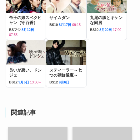
帝王の娘スベクヒ
サイムダン
九尾の狐とキケン
ャン（守百香）
な同居
BS10
8月17日
09:15
BSフジ
8月12日
～
BS10
8月20日
17:00
07:55～
～
良いが悪い、ドン
スティーラー～七
ジェ
つの朝鮮通宝～
BS12
9月5日
13:00～
BS12
9月6日
関連記事