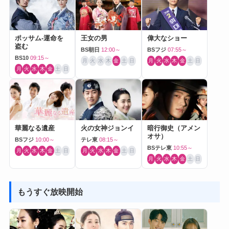
ポッサム-運命を
王女の男
偉大なショー
盗む
BS朝日
12:00～
BSフジ
07:55～
BS10
09:15～
月
火
水
木
金
土
日
月
火
水
木
金
土
日
月
火
水
木
金
土
日
華麗なる遺産
火の女神ジョンイ
暗行御史（アメン
オサ）
BSフジ
10:00～
テレ東
08:15～
BSテレ東
10:55～
月
火
水
木
金
土
日
月
火
水
木
金
土
日
月
火
水
木
金
土
日
もうすぐ放映開始