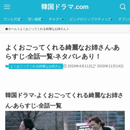
韓国ドラマ.com
ウンヒの涙
甘い秘密
チャクペ
ピンクのリップスティック
テプン
ホーム
よくおごってくれる綺麗なお姉さん
よくおごってくれる綺麗なお姉さん-あ
らすじ-全話一覧-ネタバレあり！
2018年4月11日
2020年12月14日
よくおごってくれる綺麗なお姉さん
韓国ドラマ-よくおごってくれる綺麗なお姉さ
ん-あらすじ-全話一覧