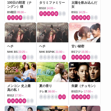
100日の郎君（ナ
タリミファミリー
太陽を飲み込んだ
ングン）様
女
BS10
14:05～
BS朝日
05:00～
BS11
14:29～
月
火
水
木
金
土
日
月
火
水
木
金
土
日
月
火
水
木
金
土
日
ヘチ
ヘチ
甘い秘密
NHK BS
23:25～
NHK BSP4K
21:00～
BSフジ
15:30～
月
火
水
木
金
土
日
月
火
水
木
金
土
日
月
火
水
木
金
土
日
メンコン 史上最
夏の香り
朱蒙（チュモン）
高の私！
テレ東
06:00～
BS日テレ
17:00～
BS12
17:30～
月
火
水
木
金
土
日
月
火
水
木
金
土
日
月
火
水
木
金
土
日