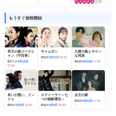
月
火
水
木
金
土
日
もうすぐ放映開始
帝王の娘スベクヒ
サイムダン
九尾の狐とキケン
ャン（守百香）
な同居
BS10
8月17日
09:15
BSフジ
8月12日
～
BS10
8月20日
17:00
07:55～
～
良いが悪い、ドン
スティーラー～七
女王の家
ジェ
つの朝鮮通宝～
BS10
9月23日
17:00
BS12
9月5日
13:00～
BS12
9月6日
26:00～
～