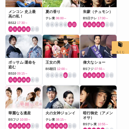
メンコン 史上最
夏の香り
朱蒙（チュモン）
高の私！
テレ東
06:00～
BS日テレ
17:00～
BS12
17:30～
月
火
水
木
金
土
日
月
火
水
木
金
土
日
月
火
水
木
金
土
日
もくじ
ポッサム-運命を
王女の男
偉大なショー
盗む
BS朝日
12:00～
BSフジ
07:55～
BS10
09:15～
月
火
水
木
金
土
日
月
火
水
木
金
土
日
月
火
水
木
金
土
日
華麗なる遺産
火の女神ジョンイ
暗行御史（アメン
オサ）
BSフジ
10:00～
テレ東
08:15～
BSテレ東
10:55～
月
火
水
木
金
土
日
月
火
水
木
金
土
日