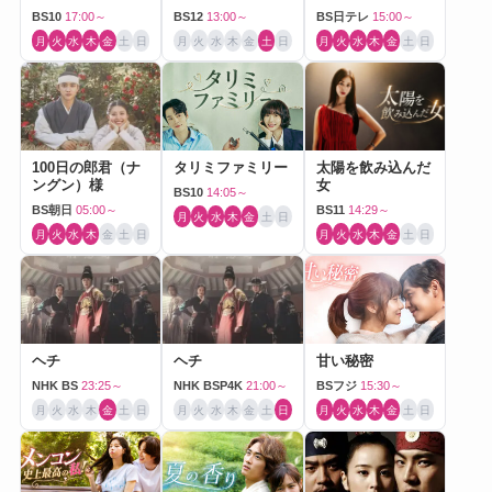
BS10
17:00～
BS12
13:00～
BS日テレ
15:00～
月
火
水
木
金
土
日
月
火
水
木
金
土
日
月
火
水
木
金
土
日
100日の郎君（ナ
タリミファミリー
太陽を飲み込んだ
ングン）様
女
BS10
14:05～
BS朝日
05:00～
BS11
14:29～
月
火
水
木
金
土
日
月
火
水
木
金
土
日
月
火
水
木
金
土
日
ヘチ
ヘチ
甘い秘密
NHK BS
23:25～
NHK BSP4K
21:00～
BSフジ
15:30～
月
火
水
木
金
土
日
月
火
水
木
金
土
日
月
火
水
木
金
土
日