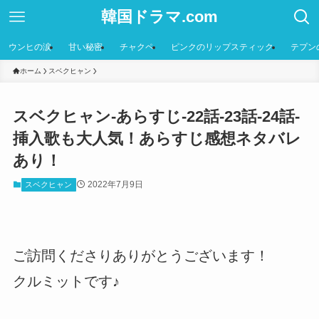
韓国ドラマ.com
ウンヒの涙
甘い秘密
チャクペ
ピンクのリップスティック
テプン
ホーム
スベクヒャン
スベクヒャン-あらすじ-22話-23話-24話-
挿入歌も大人気！あらすじ感想ネタバレ
あり！
2022年7月9日
スベクヒャン
ご訪問くださりありがとうございます！
クルミットです♪