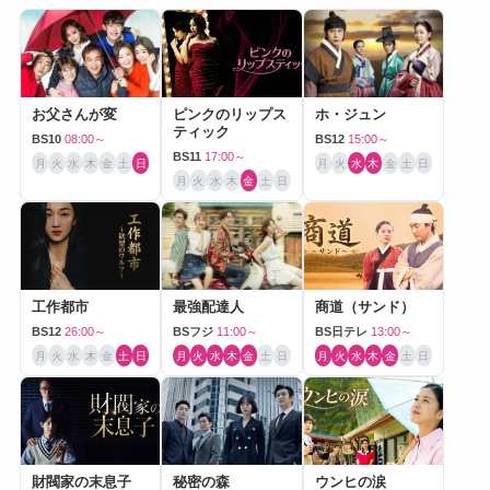
お父さんが変
ピンクのリップス
ホ・ジュン
ティック
BS10
08:00～
BS12
15:00～
BS11
17:00～
月
火
水
木
金
土
日
月
火
水
木
金
土
日
月
火
水
木
金
土
日
工作都市
最強配達人
商道（サンド）
BS12
26:00～
BSフジ
11:00～
BS日テレ
13:00～
月
火
水
木
金
土
日
月
火
水
木
金
土
日
月
火
水
木
金
土
日
財閥家の末息子
秘密の森
ウンヒの涙