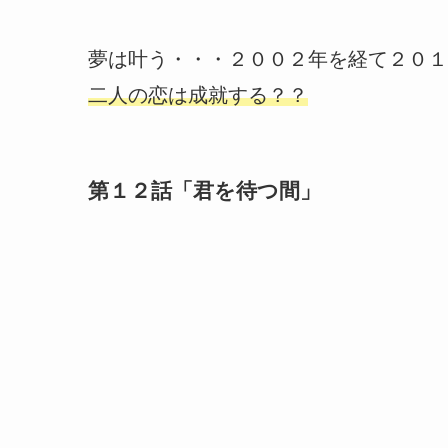
夢は叶う・・・２００２年を経て２０１
二人の恋は成就する？？
第１２話「君を待つ間」