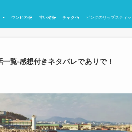
ウンヒの涙
甘い秘密
チャクペ
ピンクのリップスティッ
話一覧-感想付きネタバレでありで！