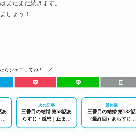
はまだまだ続きます。
ましょう！
たらシェアしてね！
次の記事
最終回
話あ
三番目の結婚 第58話あ
三番目の結婚 第132話
しい
らすじ・感想｜止まら
（最終回）あらすじ・
恋と
ないロマンス、涙の演
感想｜すべての罪と痛
常
技…“女のしぶとさ”と
みを超えて、新しい