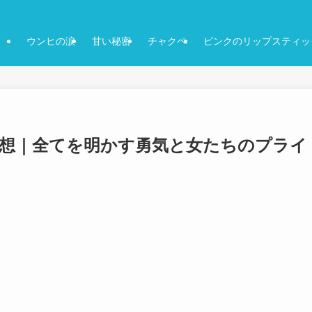
ウンヒの涙
甘い秘密
チャクペ
ピンクのリップスティッ
感想｜全てを明かす勇気と女たちのプライ