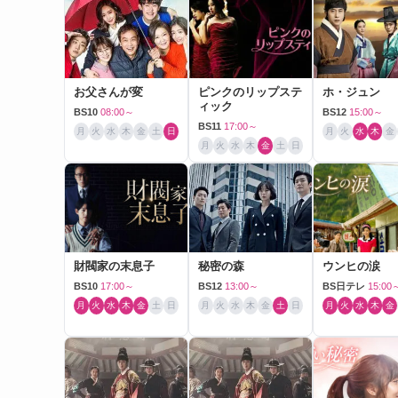
お父さんが変
ピンクのリップステ
ホ・ジュン
ィック
BS10
08:00～
BS12
15:00～
BS11
17:00～
月
火
水
木
金
土
日
月
火
水
木
金
月
火
水
木
金
土
日
財閥家の末息子
秘密の森
ウンヒの涙
BS10
17:00～
BS12
13:00～
BS日テレ
15:00
月
火
水
木
金
土
日
月
火
水
木
金
土
日
月
火
水
木
金