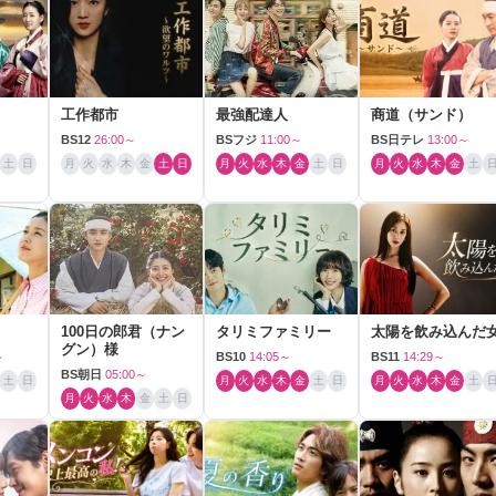
工作都市
最強配達人
商道（サンド）
BS12
26:00～
BSフジ
11:00～
BS日テレ
13:00～
土
日
月
火
水
木
金
土
日
月
火
水
木
金
土
日
月
火
水
木
金
土
100日の郎君（ナン
タリミファミリー
太陽を飲み込んだ
グン）様
～
BS10
14:05～
BS11
14:29～
BS朝日
05:00～
土
日
月
火
水
木
金
土
日
月
火
水
木
金
土
月
火
水
木
金
土
日