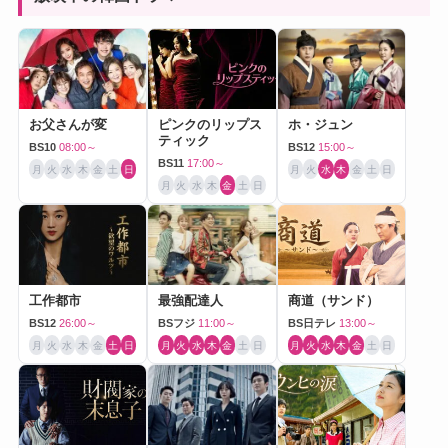
お父さんが変
ピンクのリップス
ホ・ジュン
ティック
BS10
08:00～
BS12
15:00～
BS11
17:00～
月
火
水
木
金
土
日
月
火
水
木
金
土
日
月
火
水
木
金
土
日
工作都市
最強配達人
商道（サンド）
BS12
26:00～
BSフジ
11:00～
BS日テレ
13:00～
月
火
水
木
金
土
日
月
火
水
木
金
土
日
月
火
水
木
金
土
日