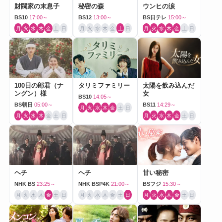
財閥家の末息子
秘密の森
ウンヒの涙
BS10
17:00～
BS12
13:00～
BS日テレ
15:00～
月
火
水
木
金
土
日
月
火
水
木
金
土
日
月
火
水
木
金
土
日
100日の郎君（ナ
タリミファミリー
太陽を飲み込んだ
ングン）様
女
BS10
14:05～
BS朝日
05:00～
BS11
14:29～
月
火
水
木
金
土
日
月
火
水
木
金
土
日
月
火
水
木
金
土
日
ヘチ
ヘチ
甘い秘密
NHK BS
23:25～
NHK BSP4K
21:00～
BSフジ
15:30～
月
火
水
木
金
土
日
月
火
水
木
金
土
日
月
火
水
木
金
土
日