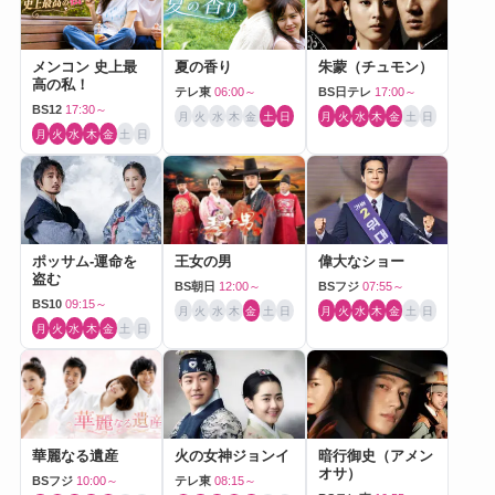
メンコン 史上最
夏の香り
朱蒙（チュモン）
高の私！
テレ東
06:00～
BS日テレ
17:00～
BS12
17:30～
月
火
水
木
金
土
日
月
火
水
木
金
土
日
月
火
水
木
金
土
日
ポッサム-運命を
王女の男
偉大なショー
盗む
BS朝日
12:00～
BSフジ
07:55～
BS10
09:15～
月
火
水
木
金
土
日
月
火
水
木
金
土
日
月
火
水
木
金
土
日
華麗なる遺産
火の女神ジョンイ
暗行御史（アメン
オサ）
BSフジ
10:00～
テレ東
08:15～