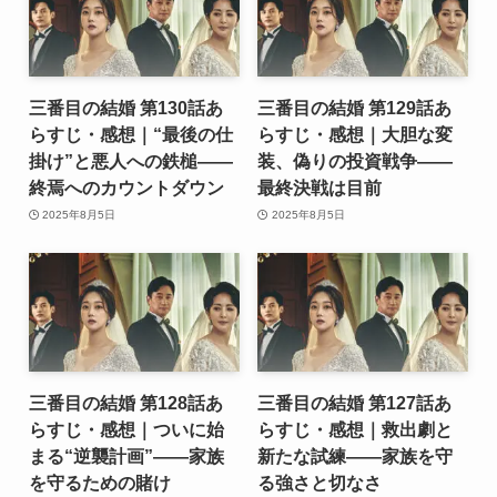
三番目の結婚 第130話あ
三番目の結婚 第129話あ
らすじ・感想｜“最後の仕
らすじ・感想｜大胆な変
掛け”と悪人への鉄槌――
装、偽りの投資戦争――
終焉へのカウントダウン
最終決戦は目前
2025年8月5日
2025年8月5日
三番目の結婚 第128話あ
三番目の結婚 第127話あ
らすじ・感想｜ついに始
らすじ・感想｜救出劇と
まる“逆襲計画”――家族
新たな試練――家族を守
を守るための賭け
る強さと切なさ