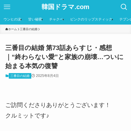
韓国ドラマ.com
ウンヒの涙
甘い秘密
チャクペ
ピンクのリップスティック
テプン
ホーム
三番目の結婚
三番目の結婚 第73話あらすじ・感想
｜“終わらない愛”と家族の崩壊…ついに
始まる本気の復讐
2025年8月4日
三番目の結婚
ご訪問くださりありがとうございます！
クルミットです♪