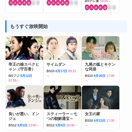
BSテレ東
10:55～
月
火
水
木
金
土
日
月
火
水
木
金
土
日
月
火
水
木
金
土
日
もうすぐ放映開始
帝王の娘スベクヒ
サイムダン
九尾の狐とキケン
ャン（守百香）
な同居
BS10
8月17日
09:15
BSフジ
8月12日
～
BS10
8月20日
17:00
07:55～
～
良いが悪い、ドン
スティーラー～七
女王の家
ジェ
つの朝鮮通宝～
BS10
9月23日
17:00
BS12
9月5日
13:00～
BS12
9月6日
26:00～
～