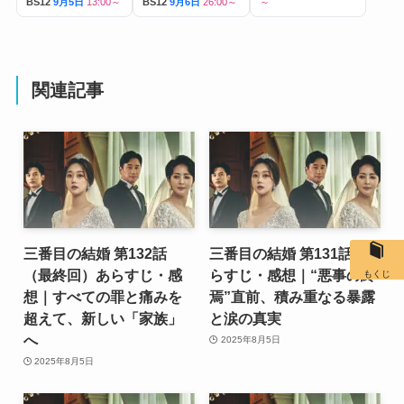
BS12
9月5日
13:00～
BS12
9月6日
26:00～
～
関連記事
三番目の結婚 第132話
三番目の結婚 第131話あ
（最終回）あらすじ・感
らすじ・感想｜“悪事の終
もくじ
想｜すべての罪と痛みを
焉”直前、積み重なる暴露
超えて、新しい「家族」
と涙の真実
へ
2025年8月5日
2025年8月5日