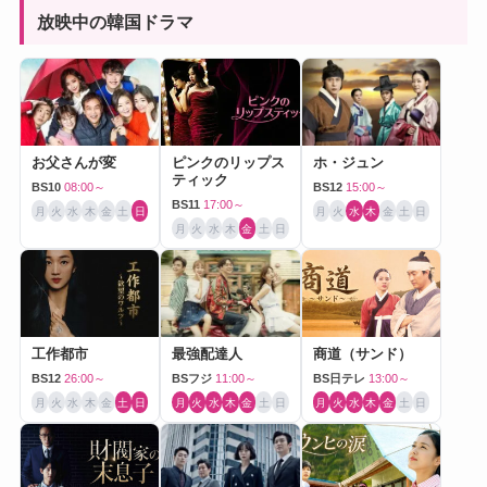
放映中の韓国ドラマ
お父さんが変
ピンクのリップス
ホ・ジュン
ティック
BS10
08:00～
BS12
15:00～
BS11
17:00～
月
火
水
木
金
土
日
月
火
水
木
金
土
日
月
火
水
木
金
土
日
工作都市
最強配達人
商道（サンド）
BS12
26:00～
BSフジ
11:00～
BS日テレ
13:00～
月
火
水
木
金
土
日
月
火
水
木
金
土
日
月
火
水
木
金
土
日