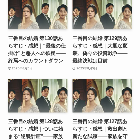
三番目の結婚 第130話あ
三番目の結婚 第129話あ
らすじ・感想｜“最後の仕
らすじ・感想｜大胆な変
掛け”と悪人への鉄槌――
装、偽りの投資戦争――
終焉へのカウントダウン
最終決戦は目前
2025年8月5日
2025年8月5日
三番目の結婚 第128話あ
三番目の結婚 第127話あ
らすじ・感想｜ついに始
らすじ・感想｜救出劇と
まる“逆襲計画”――家族
新たな試練――家族を守