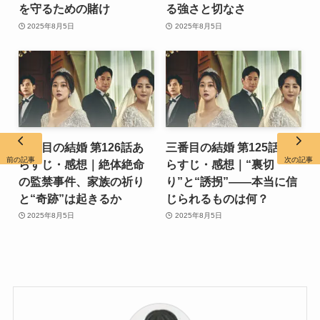
を守るための賭け
る強さと切なさ
2025年8月5日
2025年8月5日
三番目の結婚 第126話あ
三番目の結婚 第125話あ
前の記事
次の記事
らすじ・感想｜絶体絶命
らすじ・感想｜“裏切
の監禁事件、家族の祈り
り”と“誘拐”――本当に信
と“奇跡”は起きるか
じられるものは何？
2025年8月5日
2025年8月5日