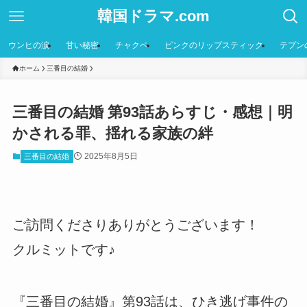
韓国ドラマ.com
ウンヒの涙
甘い秘密
チャクペ
ピンクのリップスティック
テプン
ホーム
三番目の結婚
三番目の結婚 第93話あらすじ・感想｜明
かされる罪、揺れる家族の絆
2025年8月5日
三番目の結婚
ご訪問くださりありがとうございます！
クルミットです♪
『三番目の結婚』第93話は、ひき逃げ事件の