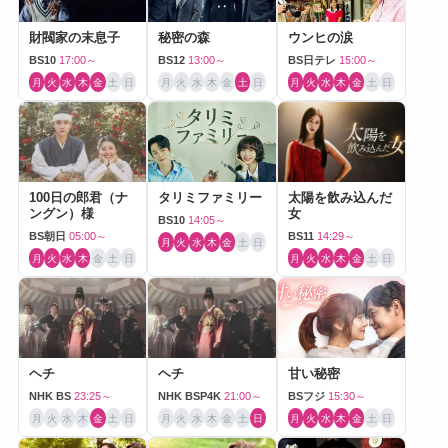
財閥家の末息子
秘密の森
ウンヒの涙
BS10
17:00～
BS12
13:00～
BS日テレ
15:00～
月
火
水
木
金
土
日
月
火
水
木
金
土
日
月
火
水
木
金
土
日
100日の郎君（ナ
タリミファミリー
太陽を飲み込んだ
ングン）様
女
BS10
14:05～
BS朝日
05:00～
BS11
14:29～
月
火
水
木
金
土
日
月
火
水
木
金
土
日
月
火
水
木
金
土
日
ヘチ
ヘチ
甘い秘密
NHK BS
23:25～
NHK BSP4K
21:00～
BSフジ
15:30～
月
火
水
木
金
土
日
月
火
水
木
金
土
日
月
火
水
木
金
土
日