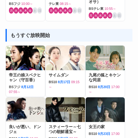
オサ）
BSフジ
10:00～
テレ東
08:15～
BSテレ東
10:55～
月
火
水
木
金
土
日
月
火
水
木
金
土
日
月
火
水
木
金
土
日
もうすぐ放映開始
帝王の娘スベクヒ
サイムダン
九尾の狐とキケン
ャン（守百香）
な同居
BS10
8月17日
09:15
BSフジ
8月12日
～
BS10
8月20日
17:00
07:55～
～
良いが悪い、ドン
スティーラー～七
女王の家
ジェ
つの朝鮮通宝～
BS10
9月23日
17:00