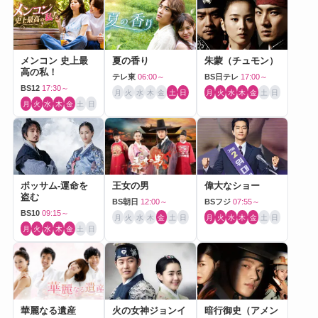
メンコン 史上最
夏の香り
朱蒙（チュモン）
高の私！
テレ東
06:00～
BS日テレ
17:00～
BS12
17:30～
月
火
水
木
金
土
日
月
火
水
木
金
土
日
月
火
水
木
金
土
日
ポッサム-運命を
王女の男
偉大なショー
盗む
BS朝日
12:00～
BSフジ
07:55～
BS10
09:15～
月
火
水
木
金
土
日
月
火
水
木
金
土
日
月
火
水
木
金
土
日
華麗なる遺産
火の女神ジョンイ
暗行御史（アメン