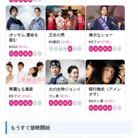
ポッサム-運命を
王女の男
偉大なショー
盗む
BS朝日
12:00～
BSフジ
07:55～
BS10
09:15～
月
火
水
木
金
土
日
月
火
水
木
金
土
日
月
火
水
木
金
土
日
華麗なる遺産
火の女神ジョンイ
暗行御史（アメン
オサ）
BSフジ
10:00～
テレ東
08:15～
BSテレ東
10:55～
月
火
水
木
金
土
日
月
火
水
木
金
土
日
月
火
水
木
金
土
日
もうすぐ放映開始