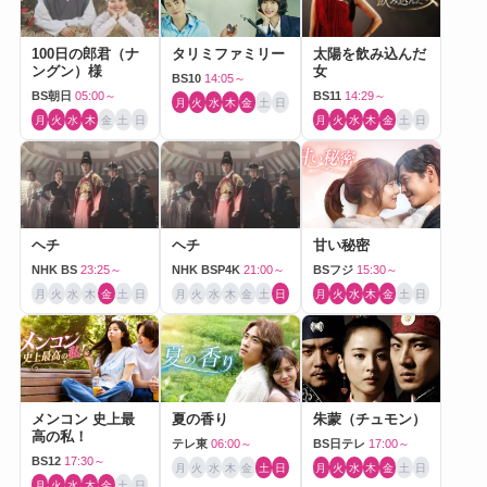
100日の郎君（ナ
タリミファミリー
太陽を飲み込んだ
ングン）様
女
BS10
14:05～
BS朝日
05:00～
BS11
14:29～
月
火
水
木
金
土
日
月
火
水
木
金
土
日
月
火
水
木
金
土
日
ヘチ
ヘチ
甘い秘密
NHK BS
23:25～
NHK BSP4K
21:00～
BSフジ
15:30～
月
火
水
木
金
土
日
月
火
水
木
金
土
日
月
火
水
木
金
土
日
メンコン 史上最
夏の香り
朱蒙（チュモン）
高の私！
テレ東
06:00～
BS日テレ
17:00～
BS12
17:30～
月
火
水
木
金
土
日
月
火
水
木
金
土
日
月
火
水
木
金
土
日