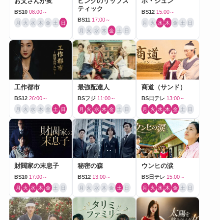
お父さんが変
ピンクのリップス
ホ・ジュン
ティック
BS10
08:00～
BS12
15:00～
BS11
17:00～
月
火
水
木
金
土
日
月
火
水
木
金
土
日
月
火
水
木
金
土
日
工作都市
最強配達人
商道（サンド）
BS12
26:00～
BSフジ
11:00～
BS日テレ
13:00～
月
火
水
木
金
土
日
月
火
水
木
金
土
日
月
火
水
木
金
土
日
財閥家の末息子
秘密の森
ウンヒの涙
BS10
17:00～
BS12
13:00～
BS日テレ
15:00～
月
火
水
木
金
土
日
月
火
水
木
金
土
日
月
火
水
木
金
土
日