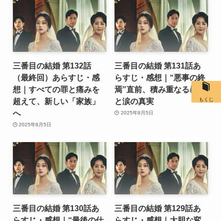
三番目の結婚 第132話
三番目の結婚 第131話あ
（最終回）あらすじ・感
らすじ・感想｜“悪事の終
想｜すべての罪と痛みを
焉”直前、積み重なる暴露
超えて、新しい「家族」
と涙の真実
もくじ
へ
2025年8月5日
2025年8月5日
三番目の結婚 第130話あ
三番目の結婚 第129話あ
らすじ・感想｜“最後の仕
らすじ・感想｜大胆な変