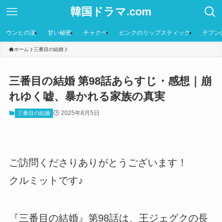
韓国ドラマ.com
ウンヒの涙
甘い秘密
チャクペ
ピンクのリップスティック
テプン
ホーム
三番目の結婚
三番目の結婚 第98話あらすじ・感想｜崩
れゆく嘘、暴かれる家族の真実
2025年8月5日
三番目の結婚
ご訪問くださりありがとうございます！
クルミットです♪
『三番目の結婚』第98話は、王ジェグクの長