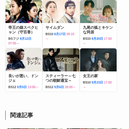
帝王の娘スベクヒ
サイムダン
九尾の狐とキケン
ャン（守百香）
な同居
BS10
8月17日
09:15
BSフジ
8月12日
～
BS10
8月20日
17:00
07:55～
～
良いが悪い、ドン
スティーラー～七
女王の家
ジェ
つの朝鮮通宝～
BS10
9月23日
17:00
BS12
9月5日
13:00～
BS12
9月6日
26:00～
～
関連記事