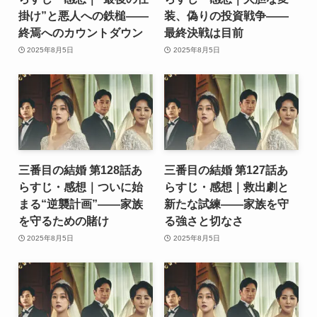
掛け”と悪人への鉄槌――
装、偽りの投資戦争――
終焉へのカウントダウン
最終決戦は目前
2025年8月5日
2025年8月5日
三番目の結婚 第128話あ
三番目の結婚 第127話あ
らすじ・感想｜ついに始
らすじ・感想｜救出劇と
まる“逆襲計画”――家族
新たな試練――家族を守
を守るための賭け
る強さと切なさ
2025年8月5日
2025年8月5日