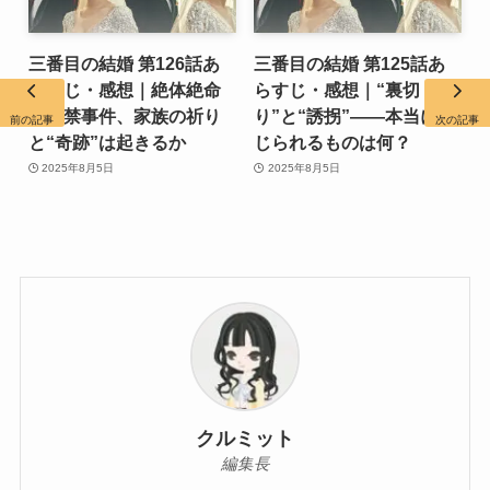
三番目の結婚 第126話あ
三番目の結婚 第125話あ
らすじ・感想｜絶体絶命
らすじ・感想｜“裏切
の監禁事件、家族の祈り
り”と“誘拐”――本当に信
前の記事
次の記事
と“奇跡”は起きるか
じられるものは何？
2025年8月5日
2025年8月5日
クルミット
編集長