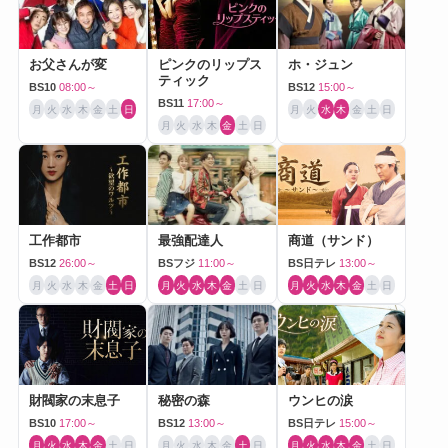
お父さんが変
ピンクのリップス
ホ・ジュン
ティック
BS10
08:00～
BS12
15:00～
BS11
17:00～
月
火
水
木
金
土
日
月
火
水
木
金
土
日
月
火
水
木
金
土
日
工作都市
最強配達人
商道（サンド）
BS12
26:00～
BSフジ
11:00～
BS日テレ
13:00～
月
火
水
木
金
土
日
月
火
水
木
金
土
日
月
火
水
木
金
土
日
財閥家の末息子
秘密の森
ウンヒの涙
BS10
17:00～
BS12
13:00～
BS日テレ
15:00～
月
火
水
木
金
土
日
月
火
水
木
金
土
日
月
火
水
木
金
土
日