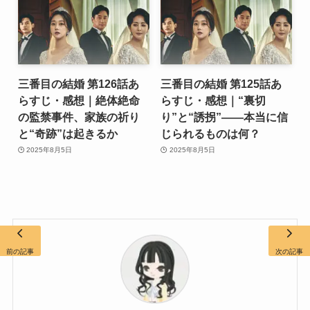
三番目の結婚 第126話あ
三番目の結婚 第125話あ
らすじ・感想｜絶体絶命
らすじ・感想｜“裏切
の監禁事件、家族の祈り
り”と“誘拐”――本当に信
と“奇跡”は起きるか
じられるものは何？
2025年8月5日
2025年8月5日
前の記事
次の記事