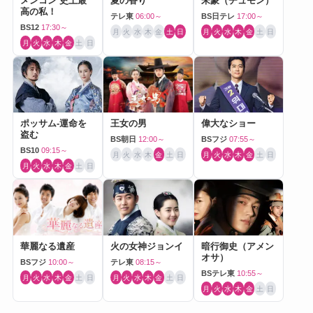
メンコン 史上最
夏の香り
朱蒙（チュモン）
高の私！
テレ東
06:00～
BS日テレ
17:00～
BS12
17:30～
月
火
水
木
金
土
日
月
火
水
木
金
土
日
月
火
水
木
金
土
日
ポッサム-運命を
王女の男
偉大なショー
盗む
BS朝日
12:00～
BSフジ
07:55～
BS10
09:15～
月
火
水
木
金
土
日
月
火
水
木
金
土
日
月
火
水
木
金
土
日
華麗なる遺産
火の女神ジョンイ
暗行御史（アメン
オサ）
BSフジ
10:00～
テレ東
08:15～
BSテレ東
10:55～
月
火
水
木
金
土
日
月
火
水
木
金
土
日
月
火
水
木
金
土
日