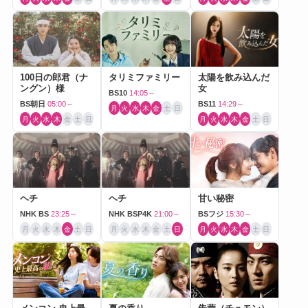
100日の郎君（ナ
タリミファミリー
太陽を飲み込んだ
ングン）様
女
BS10
14:05～
BS朝日
05:00～
BS11
14:29～
月
火
水
木
金
土
日
月
火
水
木
金
土
日
月
火
水
木
金
土
日
ヘチ
ヘチ
甘い秘密
NHK BS
23:25～
NHK BSP4K
21:00～
BSフジ
15:30～
月
火
水
木
金
土
日
月
火
水
木
金
土
日
月
火
水
木
金
土
日