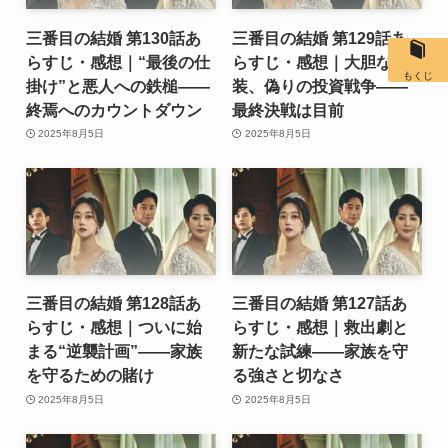
三番目の結婚 第130話あ
三番目の結婚 第129話あ
らすじ・感想｜“最後の仕
らすじ・感想｜大胆な変
もくじ
掛け”と悪人への鉄槌――
装、偽りの投資戦争――
終焉へのカウントダウン
最終決戦は目前
2025年8月5日
2025年8月5日
三番目の結婚 第128話あ
三番目の結婚 第127話あ
らすじ・感想｜ついに始
らすじ・感想｜救出劇と
まる“逆襲計画”――家族
新たな試練――家族を守
を守るための賭け
る強さと切なさ
2025年8月5日
2025年8月5日