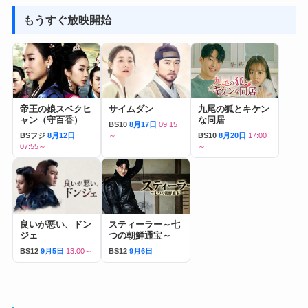
もうすぐ放映開始
帝王の娘スベクヒ
サイムダン
九尾の狐とキケン
ャン（守百香）
な同居
BS10
8月17日
09:15
BSフジ
8月12日
～
BS10
8月20日
17:00
07:55～
～
良いが悪い、ドン
スティーラー～七
ジェ
つの朝鮮通宝～
BS12
9月5日
13:00～
BS12
9月6日