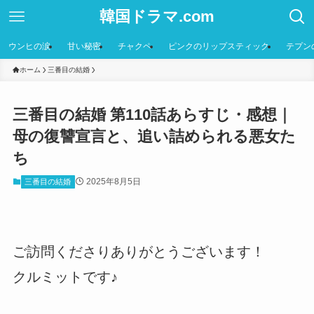
韓国ドラマ.com
ウンヒの涙
甘い秘密
チャクペ
ピンクのリップスティック
テプン
ホーム
三番目の結婚
三番目の結婚 第110話あらすじ・感想｜
母の復讐宣言と、追い詰められる悪女た
ち
2025年8月5日
三番目の結婚
ご訪問くださりありがとうございます！
クルミットです♪