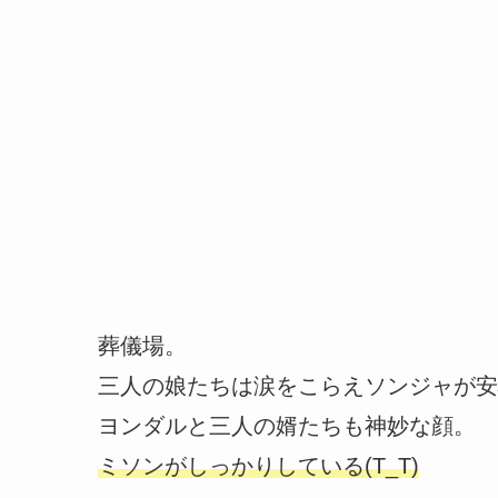
葬儀場。
三人の娘たちは涙をこらえソンジャが安
ヨンダルと三人の婿たちも神妙な顔。
ミソンがしっかりしている(T_T)