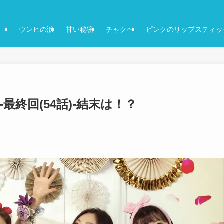
ウンヒの涙
甘い秘密
チャクペ
ピンクのリップスティッ
最終回(54話)-結末は！？