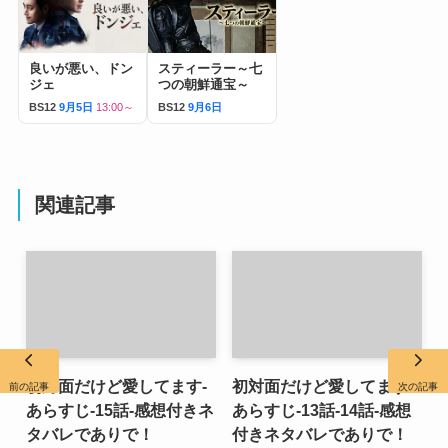
良いが悪い、ドン
スティーラー～七
ジェ
つの朝鮮通宝～
BS12
9月5日
13:00～
BS12
9月6日
関連記事
初対面だけど愛してます-
初対面だけど愛してます-
前の記事
次の記事
あらすじ-15話-感想付きネ
あらすじ-13話-14話-感想
タバレでありで！
付きネタバレでありで！