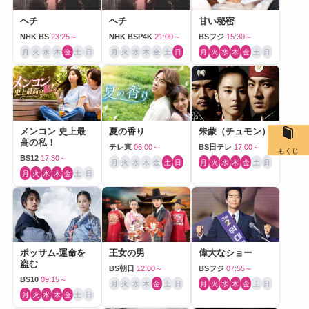
ヘチ
ヘチ
甘い秘密
NHK BS
23:25～
NHK BSP4K
21:00～
BSフジ
15:30～
月
火
水
木
金
土
日
月
火
水
木
金
土
日
月
火
水
木
金
土
日
メンコン 史上最
夏の香り
朱蒙（チュモン）
高の私！
テレ東
06:00～
BS日テレ
17:00～
もくじ
BS12
17:30～
月
火
水
木
金
土
日
月
火
水
木
金
土
日
月
火
水
木
金
土
日
ポッサム-運命を
王女の男
偉大なショー
盗む
BS朝日
12:00～
BSフジ
07:55～
BS10
09:15～
月
火
水
木
金
土
日
月
火
水
木
金
土
日
月
火
水
木
金
土
日