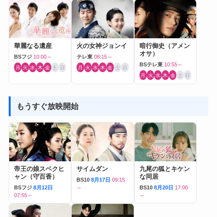
華麗なる遺産
火の女神ジョンイ
暗行御史（アメン
オサ）
BSフジ
10:00～
テレ東
08:15～
BSテレ東
10:55～
月
火
水
木
金
土
日
月
火
水
木
金
土
日
月
火
水
木
金
土
日
もうすぐ放映開始
帝王の娘スベクヒ
サイムダン
九尾の狐とキケン
ャン（守百香）
な同居
BS10
8月17日
09:15
BSフジ
8月12日
～
BS10
8月20日
17:00
07:55～
～