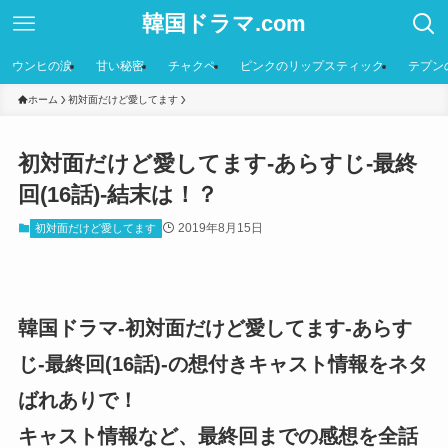
韓国ドラマ.com
ウンヒの涙
甘い秘密
チャクペ
ピンクのリップスティック
テプン
ホーム
初対面だけど愛してます
初対面だけど愛してます-あらすじ-最終
回(16話)-結末は！？
2019年8月15日
初対面だけど愛してます
韓国ドラマ-初対面だけど愛してます-あらす
じ-最終回(16話)-の想付きキャスト情報をネタ
ばれありで！
キャスト情報など、最終回までの感想を全話