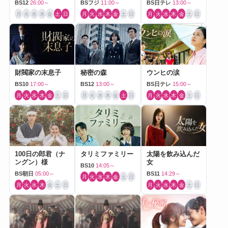
BS12
26:00～
BSフジ
11:00～
BS日テレ
13:00～
月
火
水
木
金
土
日
月
火
水
木
金
土
日
月
火
水
木
金
土
日
財閥家の末息子
秘密の森
ウンヒの涙
BS10
17:00～
BS12
13:00～
BS日テレ
15:00～
月
火
水
木
金
土
日
月
火
水
木
金
土
日
月
火
水
木
金
土
日
100日の郎君（ナ
タリミファミリー
太陽を飲み込んだ
ングン）様
女
BS10
14:05～
BS朝日
05:00～
BS11
14:29～
月
火
水
木
金
土
日
月
火
水
木
金
土
日
月
火
水
木
金
土
日