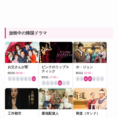
放映中の韓国ドラマ
お父さんが変
ピンクのリップス
ホ・ジュン
ティック
BS10
08:00～
BS12
15:00～
BS11
17:00～
月
火
水
木
金
土
日
月
火
水
木
金
土
日
月
火
水
木
金
土
日
工作都市
最強配達人
商道（サンド）