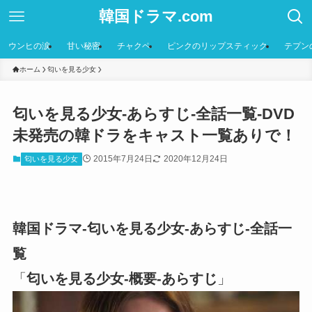
韓国ドラマ.com
ウンヒの涙
甘い秘密
チャクペ
ピンクのリップスティック
テプン
ホーム
匂いを見る少女
匂いを見る少女-あらすじ-全話一覧-DVD
未発売の韓ドラをキャスト一覧ありで！
2015年7月24日
2020年12月24日
匂いを見る少女
韓国ドラマ-匂いを見る少女-あらすじ-全話一
覧
「
匂いを見る少女-概要-あらすじ
」