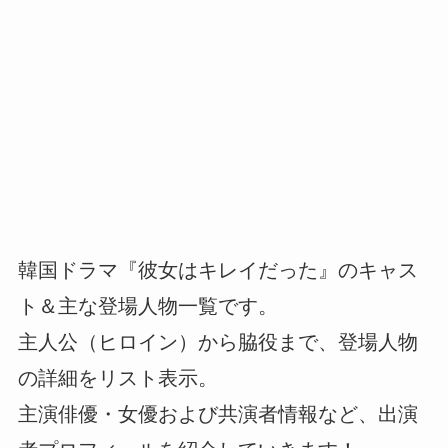
韓国ドラマ『彼女はキレイだった』のキャス
ト＆主な登場人物一覧です。
主人公（ヒロイン）から脇役まで、登場人物
の詳細をリスト表示。
主演俳優・女優および共演者情報など、出演