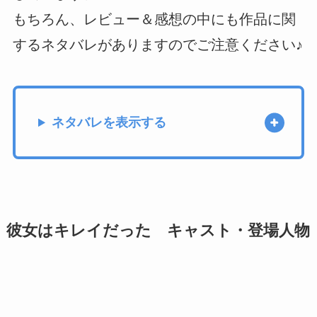
もちろん、レビュー＆感想の中にも作品に関
するネタバレがありますのでご注意ください♪
ネタバレを表示する
彼女はキレイだった キャスト・登場人物