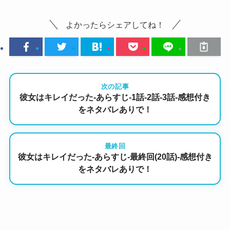
よかったらシェアしてね！
次の記事
彼女はキレイだった-あらすじ-1話-2話-3話-感想付き
をネタバレありで！
最終回
彼女はキレイだった-あらすじ-最終回(20話)-感想付き
をネタバレありで！