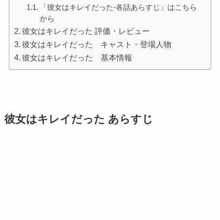
「彼女はキレイだった-各話あらすじ」はこちら
から
彼女はキレイだった 評価・レビュー
彼女はキレイだった キャスト・登場人物
彼女はキレイだった 基本情報
彼女はキレイだった あらすじ