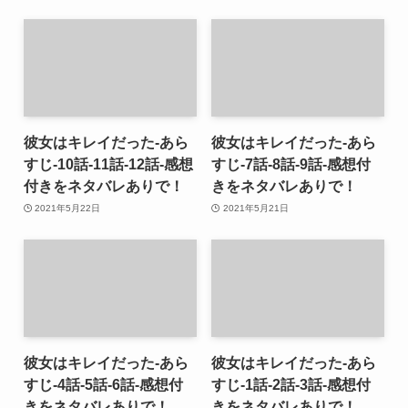
彼女はキレイだった-あら
彼女はキレイだった-あら
すじ-10話-11話-12話-感想
すじ-7話-8話-9話-感想付
付きをネタバレありで！
きをネタバレありで！
2021年5月22日
2021年5月21日
彼女はキレイだった-あら
彼女はキレイだった-あら
すじ-4話-5話-6話-感想付
すじ-1話-2話-3話-感想付
きをネタバレありで！
きをネタバレありで！