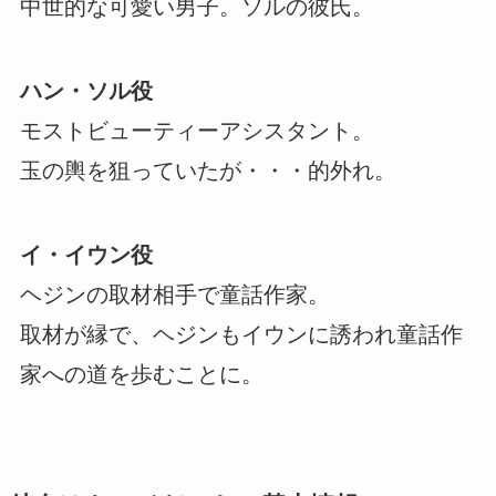
中世的な可愛い男子。ソルの彼氏。
ハン・ソル役
モストビューティーアシスタント。
玉の輿を狙っていたが・・・的外れ。
イ・イウン役
ヘジンの取材相手で童話作家。
取材が縁で、ヘジンもイウンに誘われ童話作
家への道を歩むことに。