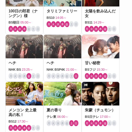
100日の郎君（ナ
タリミファミリー
太陽を飲み込んだ
ングン）様
女
BS10
14:05～
BS朝日
05:00～
BS11
14:29～
月
火
水
木
金
土
日
月
火
水
木
金
土
日
月
火
水
木
金
土
日
ヘチ
ヘチ
甘い秘密
NHK BS
23:25～
NHK BSP4K
21:00～
BSフジ
15:30～
月
火
水
木
金
土
日
月
火
水
木
金
土
日
月
火
水
木
金
土
日
メンコン 史上最
夏の香り
朱蒙（チュモン）
高の私！
テレ東
06:00～
BS日テレ
17:00～
BS12
17:30～
月
火
水
木
金
土
日
月
火
水
木
金
土
日
月
火
水
木
金
土
日