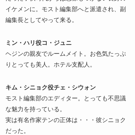
イケメンに。モスト編集部へと派遣され、副
編集長としてやって来る。
ミン・ハリ役コ・ジュニ
ヘジンの親友でルームメイト。お色気たっぷ
りとっても美人。ホテル支配人。
キム・シニョク役チェ・シウォン
モスト編集部のエディター。とっても不思議
な魅力を持っている。
実は有名作家テンの正体は・・・彼シニョク
だった。