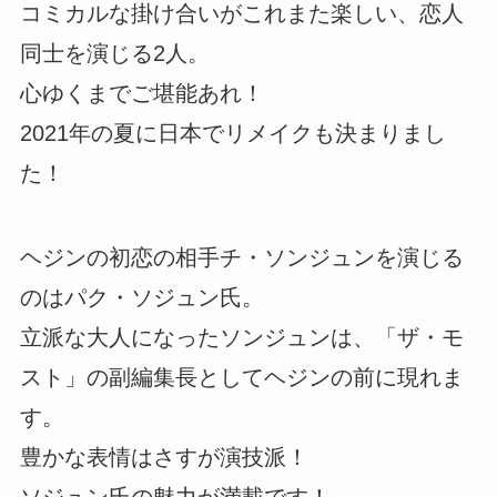
コミカルな掛け合いがこれまた楽しい、恋人
同士を演じる2人。
心ゆくまでご堪能あれ！
2021年の夏に日本でリメイクも決まりまし
た！
ヘジンの初恋の相手チ・ソンジュンを演じる
のはパク・ソジュン氏。
立派な大人になったソンジュンは、「ザ・モ
スト」の副編集長としてヘジンの前に現れま
す。
豊かな表情はさすが演技派！
ソジュン氏の魅力が満載です！