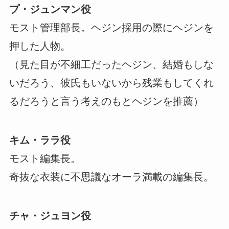
プ・ジュンマン役
モスト管理部長。ヘジン採用の際にヘジンを
押した人物。
（見た目が不細工だったヘジン、結婚もしな
いだろう、彼氏もいないから残業もしてくれ
るだろうと言う考えのもとヘジンを推薦）
キム・ララ役
モスト編集長。
奇抜な衣装に不思議なオーラ満載の編集長。
チャ・ジュヨン役