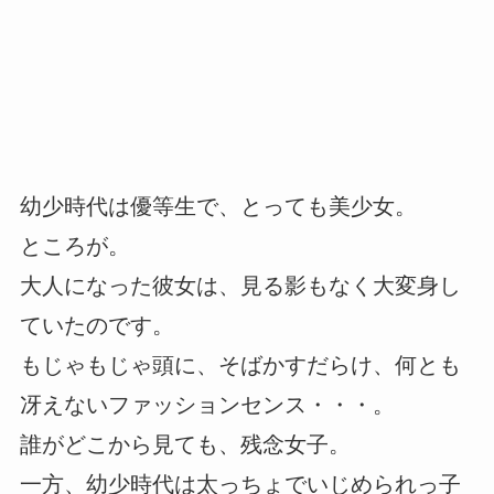
幼少時代は優等生で、とっても美少女。
ところが。
大人になった彼女は、見る影もなく大変身し
ていたのです。
もじゃもじゃ頭に、そばかすだらけ、何とも
冴えないファッションセンス・・・。
誰がどこから見ても、残念女子。
一方、幼少時代は太っちょでいじめられっ子