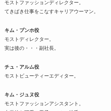
モストファッションディレクター。
てきぱき仕事をこなすキャリアウーマン。
キム・プンホ役
モストディレクター。
実は後の・・・副社長。
チュ・アルム役
モストビューティーエディター。
キム・ジュヌ役
モストファッションアシスタント。