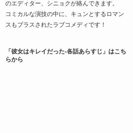
のエディター、シニョクが絡んできます。
コミカルな演技の中に、キュンとするロマン
スもプラスされたラブコメディです！
「
彼女はキレイだった-各話あらすじ
」はこち
らから