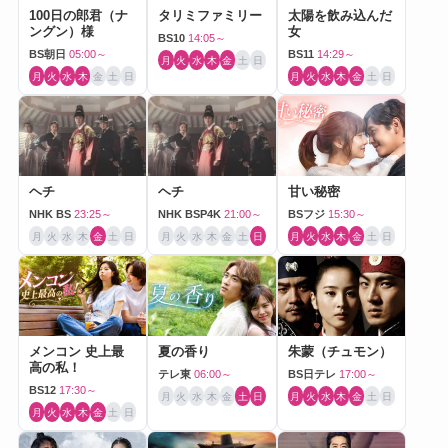
100日の郎君（ナ
タリミファミリー
太陽を飲み込んだ
ングン）様
女
BS10
14:05～
BS朝日
05:00～
BS11
14:29～
月
火
水
木
金
土
日
月
火
水
木
金
土
日
月
火
水
木
金
土
日
ヘチ
ヘチ
甘い秘密
NHK BS
23:25～
NHK BSP4K
21:00～
BSフジ
15:30～
月
火
水
木
金
土
日
月
火
水
木
金
土
日
月
火
水
木
金
土
日
メンコン 史上最
夏の香り
朱蒙（チュモン）
高の私！
テレ東
06:00～
BS日テレ
17:00～
BS12
17:30～
月
火
水
木
金
土
日
月
火
水
木
金
土
日
月
火
水
木
金
土
日