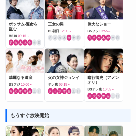
ポッサム-運命を
王女の男
偉大なショー
盗む
BS朝日
12:00～
BSフジ
07:55～
BS10
09:15～
月
火
水
木
金
土
日
月
火
水
木
金
土
日
月
火
水
木
金
土
日
華麗なる遺産
火の女神ジョンイ
暗行御史（アメン
オサ）
BSフジ
10:00～
テレ東
08:15～
BSテレ東
10:55～
月
火
水
木
金
土
日
月
火
水
木
金
土
日
月
火
水
木
金
土
日
もうすぐ放映開始