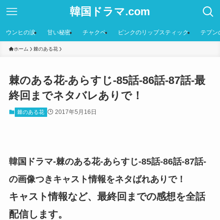
韓国ドラマ.com
ウンヒの涙
甘い秘密
チャクペ
ピンクのリップスティック
テプン
ホーム
棘のある花
棘のある花-あらすじ-85話-86話-87話-最
終回までネタバレありで！
2017年5月16日
棘のある花
韓国ドラマ-棘のある花-あらすじ-85話-86話-87話-
の画像つきキャスト情報をネタばれありで！
キャスト情報など、最終回までの感想を全話
配信します。