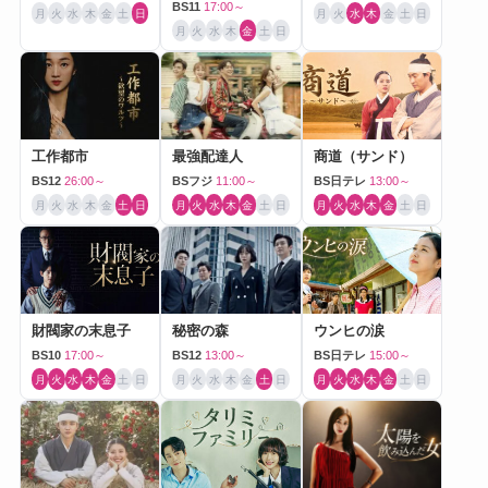
BS11
17:00～
月
火
水
木
金
土
日
月
火
水
木
金
土
日
月
火
水
木
金
土
日
工作都市
最強配達人
商道（サンド）
BS12
26:00～
BSフジ
11:00～
BS日テレ
13:00～
月
火
水
木
金
土
日
月
火
水
木
金
土
日
月
火
水
木
金
土
日
財閥家の末息子
秘密の森
ウンヒの涙
BS10
17:00～
BS12
13:00～
BS日テレ
15:00～
月
火
水
木
金
土
日
月
火
水
木
金
土
日
月
火
水
木
金
土
日