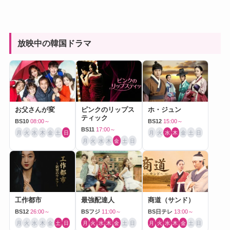
放映中の韓国ドラマ
お父さんが変
ピンクのリップス
ホ・ジュン
ティック
BS10
08:00～
BS12
15:00～
BS11
17:00～
月
火
水
木
金
土
日
月
火
水
木
金
土
日
月
火
水
木
金
土
日
工作都市
最強配達人
商道（サンド）
BS12
26:00～
BSフジ
11:00～
BS日テレ
13:00～
月
火
水
木
金
土
日
月
火
水
木
金
土
日
月
火
水
木
金
土
日