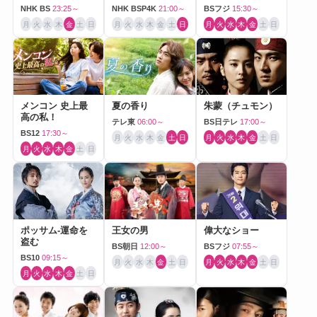
NHK BS
23:25～
NHK BSP4K
21:00～
BSフジ
15:30～
月
火
水
木
金
土
日
月
火
水
木
金
土
日
月
火
水
木
金
土
日
メンコン 史上最
夏の香り
朱蒙（チュモン）
高の私！
テレ東
06:00～
BS日テレ
17:00～
BS12
17:30～
月
火
水
木
金
土
日
月
火
水
木
金
土
日
月
火
水
木
金
土
日
ポッサム-運命を
王女の男
偉大なショー
盗む
BS朝日
12:00～
BSフジ
07:55～
BS10
09:15～
月
火
水
木
金
土
日
月
火
水
木
金
土
日
月
火
水
木
金
土
日