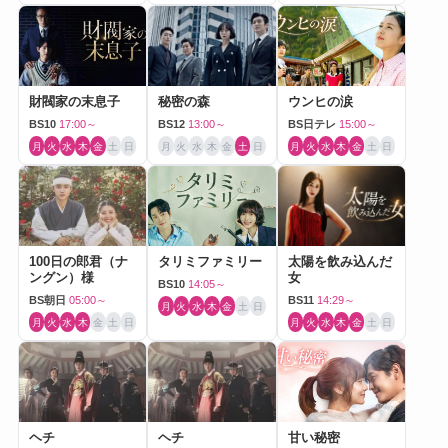
財閥家の末息子
秘密の森
ウンヒの涙
BS10
17:00～
BS12
13:00～
BS日テレ
15:00～
月
火
水
木
金
土
日
月
火
水
木
金
土
日
月
火
水
木
金
土
日
100日の郎君（ナ
タリミファミリー
太陽を飲み込んだ
ングン）様
女
BS10
14:05～
BS朝日
05:00～
BS11
14:29～
月
火
水
木
金
土
日
月
火
水
木
金
土
日
月
火
水
木
金
土
日
ヘチ
ヘチ
甘い秘密