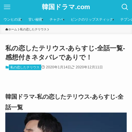
韓国ドラマ.com
ウンヒの涙
甘い秘密
チャクペ
ピンクのリップスティック
テプン
ホーム
私の恋したテリウス
私の恋したテリウス-あらすじ-全話一覧-
感想付きネタバレでありで！
2020年1月14日
2020年12月11日
私の恋したテリウス
韓国ドラマ-私の恋したテリウス-あらすじ-全
話一覧