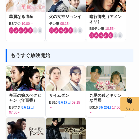
華麗なる遺産
火の女神ジョンイ
暗行御史（アメン
オサ）
BSフジ
10:00～
テレ東
08:15～
BSテレ東
10:55～
月
火
水
木
金
土
日
月
火
水
木
金
土
日
月
火
水
木
金
土
日
もうすぐ放映開始
帝王の娘スベクヒ
サイムダン
九尾の狐とキケン
ャン（守百香）
な同居
BS10
8月17日
09:15
BSフジ
8月12日
～
BS10
8月20日
17:00
もくじ
07:55～
～