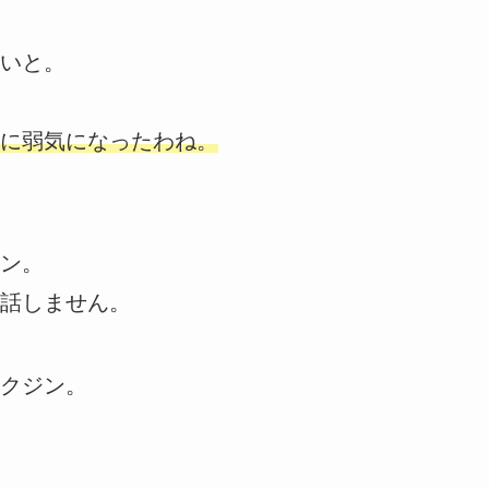
いと。
に弱気になったわね。
ン。
話しません。
クジン。