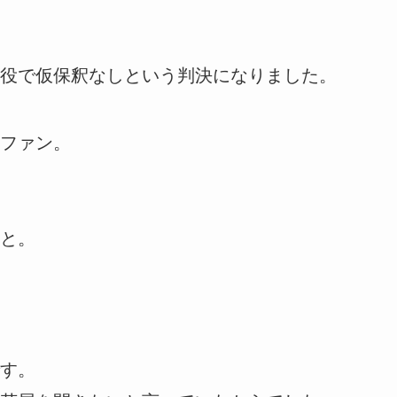
役で仮保釈なしという判決になりました。
ファン。
と。
す。