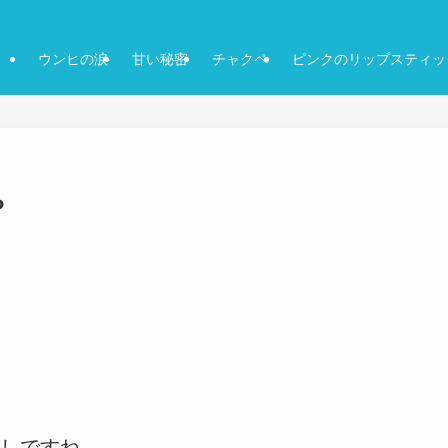
ウンヒの涙
甘い秘密
チャクペ
ピンクのリップスティッ
？
しですね。