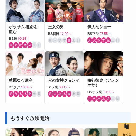
ポッサム-運命を
王女の男
偉大なショー
盗む
BS朝日
12:00～
BSフジ
07:55～
BS10
09:15～
月
火
水
木
金
土
日
月
火
水
木
金
土
日
月
火
水
木
金
土
日
華麗なる遺産
火の女神ジョンイ
暗行御史（アメン
オサ）
BSフジ
10:00～
テレ東
08:15～
BSテレ東
10:55～
月
火
水
木
金
土
日
月
火
水
木
金
土
日
月
火
水
木
金
土
日
もうすぐ放映開始
もくじ