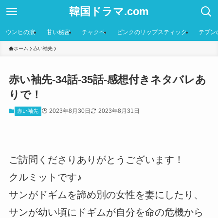
韓国ドラマ.com
ウンヒの涙
甘い秘密
チャクペ
ピンクのリップスティック
テプン
ホーム
赤い袖先
赤い袖先-34話-35話-感想付きネタバレあ
りで！
2023年8月30日
2023年8月31日
赤い袖先
ご訪問くださりありがとうございます！
クルミットです♪
サンがドギムを諦め別の女性を妻にしたり、
サンが幼い頃にドギムが自分を命の危機から