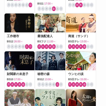
BS11
17:00～
月
火
水
木
金
土
日
月
火
水
木
金
土
日
月
火
水
木
金
土
日
工作都市
最強配達人
商道（サンド）
BS12
26:00～
BSフジ
11:00～
BS日テレ
13:00～
月
火
水
木
金
土
日
月
火
水
木
金
土
日
月
火
水
木
金
土
日
財閥家の末息子
秘密の森
ウンヒの涙
BS10
17:00～
BS12
13:00～
BS日テレ
15:00～
月
火
水
木
金
土
日
月
火
水
木
金
土
日
月
火
水
木
金
土
日