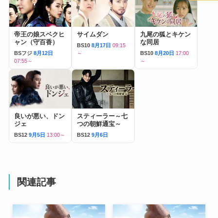
帝王の娘スベクヒ
サイムダン
九尾の狐とキケン
ャン（守百香）
な同居
BS10
8月17日
09:15
BSフジ
8月12日
～
BS10
8月20日
17:00
07:55～
～
良いが悪い、ドン
スティーラー～七
ジェ
つの朝鮮通宝～
BS12
9月5日
13:00～
BS12
9月6日
関連記事