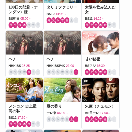
100日の郎君（ナ
タリミファミリー
太陽を飲み込んだ
ングン）様
女
BS10
14:05～
BS朝日
05:00～
BS11
14:29～
月
火
水
木
金
土
日
月
火
水
木
金
土
日
月
火
水
木
金
土
日
ヘチ
ヘチ
甘い秘密
NHK BS
23:25～
NHK BSP4K
21:00～
BSフジ
15:30～
月
火
水
木
金
土
日
月
火
水
木
金
土
日
月
火
水
木
金
土
日
メンコン 史上最
夏の香り
朱蒙（チュモン）
高の私！
テレ東
06:00～
BS日テレ
17:00～
BS12
17:30～
月
火
水
木
金
土
日
月
火
水
木
金
土
日
月
火
水
木
金
土
日