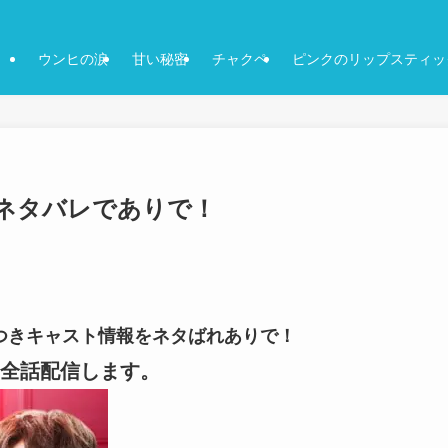
ウンヒの涙
甘い秘密
チャクペ
ピンクのリップスティッ
きネタバレでありで！
画像つきキャスト情報をネタばれありで！
全話配信します。