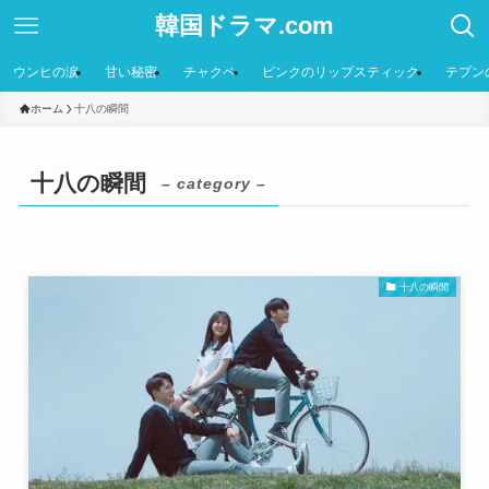
韓国ドラマ.com
ウンヒの涙
甘い秘密
チャクペ
ピンクのリップスティック
テプン
ホーム
十八の瞬間
十八の瞬間
– category –
十八の瞬間