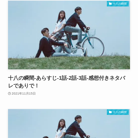
十八の瞬間
十八の瞬間-あらすじ-1話-2話-3話-感想付きネタバ
レでありで！
2021年11月15日
十八の瞬間