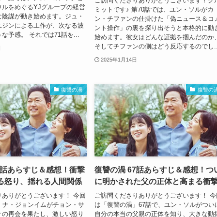
ご訪問くださりありがとうございます！ク
ウルをめぐるYJグループの経営
ミットです♪ 第70話では、ユン・ソルがカ
な陰謀が動き始めます。ジュ・
ン・チファンの仕掛けた「偽ニュース＆コ
ユジンによる工作が、次なる波
ント操作」の裏を探り出そうと本格的に動
な予感。 それでは71話を...
始めます。彼女はどんな証拠を掴んだのか
そしてチファンの側はどう反応するのでし..
日
2025年1月14日
復讐の渦
復讐の
68話あらすじ＆感想！衝撃
復讐の渦 67話あらすじ＆感想！つ
る怒り、揺れる人間関係
に明かされた父の正体と高まる衝
りありがとうございます！ 今回
ご訪問くださりありがとうございます！ 今
は、ナ・ジョンイムがチョン・サ
は「復讐の渦」67話で、ユン・ソルがつい
々の再会を果たし、激しい怒り
自分の本当の父親の正体を知り、大きな動