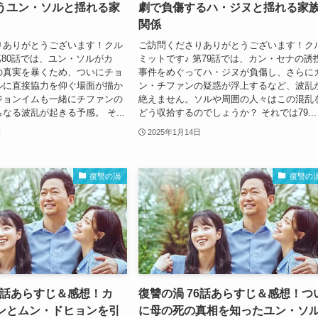
うユン・ソルと揺れる家
劇で負傷するハ・ジヌと揺れる家
関係
りありがとうございます！クル
ご訪問くださりありがとうございます！ク
第80話では、ユン・ソルがカ
ミットです♪ 第79話では、カン・セナの誘
の真実を暴くため、ついにチョ
事件をめぐってハ・ジヌが負傷し、さらに
ルに直接協力を仰ぐ場面が描か
ン・チファンの疑惑が浮上するなど、波乱
ジョンイムも一緒にチファンの
絶えません。ソルや周囲の人々はこの混乱
なる波乱が起きる予感。 そ...
どう収拾するのでしょうか？ それでは79...
日
2025年1月14日
復讐の渦
復讐の
77話あらすじ＆感想！カ
復讐の渦 76話あらすじ＆感想！つ
ンとムン・ドヒョンを引
に母の死の真相を知ったユン・ソ