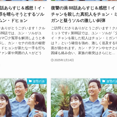
89話あらすじ＆感想！イ・
復讐の渦 88話あらすじ＆感想！イ
罪を晴らそうとするソル
チャンを殺した真犯人をチョン・
ムン・ドヒョン
ガンと疑うソルの激しい糾弾
りありがとうございます！クル
ご訪問くださりありがとうございます！ク
第89話では、ユン・ソルがユ
ミットです♪ 第88話では、ユン・ソルが「
のマ◯ク冤罪を解消しようと本
イ・チャンを殺した犯人はチョン・ミガン
移し、カン・セナの出生の秘密
は？」という確信を強め、激しく追及する
・ドヒョンが新たな一手を打ち
面が描かれます。カン・チファンやセナと
ファン家や周囲の人々がどう
因縁も絡み合い、家族の衝突はさらにヒ...
2025年1月14日
日
復讐の渦
復讐の