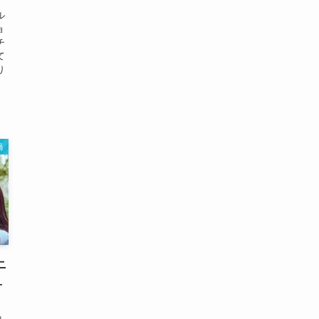
ル
ョ
チ
て
り
渦
ニ
ユ