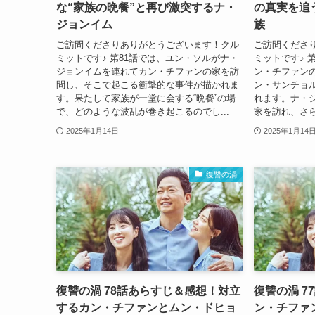
な“家族の晩餐”と再び激突するナ・
の真実を追
ジョンイム
族
ご訪問くださりありがとうございます！クル
ご訪問くださ
ミットです♪ 第81話では、ユン・ソルがナ・
ミットです♪ 
ジョンイムを連れてカン・チファンの家を訪
ン・チファン
問し、そこで起こる衝撃的な事件が描かれま
ン・サンチョ
す。果たして家族が一堂に会する“晩餐”の場
れます。ナ・
で、どのような波乱が巻き起こるのでし...
家を訪れ、さら
2025年1月14日
2025年1月14
復讐の渦
復讐の渦 78話あらすじ＆感想！対立
復讐の渦 
するカン・チファンとムン・ドヒョ
ン・チファ