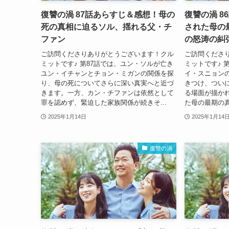
復讐の渦 87話あらすじ＆感想！母の
復讐の渦 
死の真相に迫るソル、揺れる父・チ
された母の
ファン
の怒涛の糾
ご訪問くださりありがとうございます！クル
ご訪問くださ
ミットです♪ 第87話では、ユン・ソルが亡き
ミットです♪ 
ユン・イチャンとチョン・ミガンの関係を探
イ・スニョン
り、母の死についてさらに深い真実へと近づ
きつけ、つい
きます。一方、カン・チファンは依然として
る場面が描か
罪を認めず、緊迫した家族関係が続きそ...
た母の最期の真
2025年1月14日
2025年1月14
復讐の渦