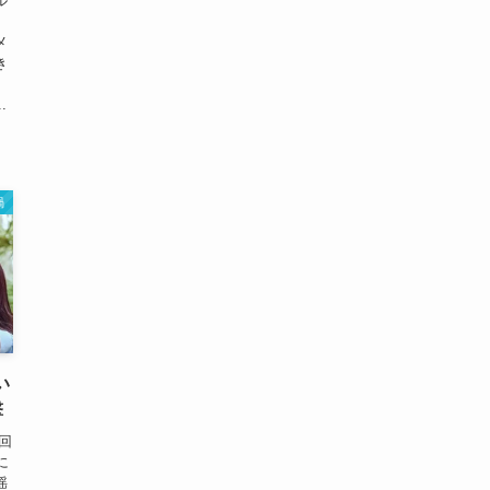
ル
メ
き
、
.
渦
い
撃
回
に
揺