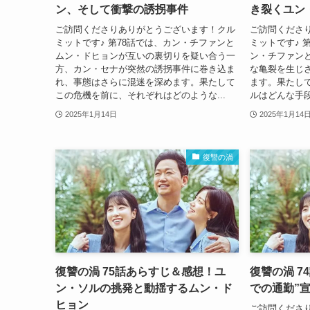
ン、そして衝撃の誘拐事件
き裂くユン
ご訪問くださりありがとうございます！クル
ご訪問くださ
ミットです♪ 第78話では、カン・チファンと
ミットです♪ 
ムン・ドヒョンが互いの裏切りを疑い合う一
ン・チファン
方、カン・セナが突然の誘拐事件に巻き込ま
な亀裂を生じ
れ、事態はさらに混迷を深めます。果たして
ます。果たし
この危機を前に、それぞれはどのような...
ルはどんな手段
2025年1月14日
2025年1月14
復讐の渦
復讐の渦 75話あらすじ＆感想！ユ
復讐の渦 7
ン・ソルの挑発と動揺するムン・ド
での通勤”
ヒョン
ご訪問くださ