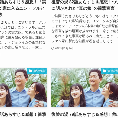
83話あらすじ＆感想！「実
復讐の渦 82話あらすじ＆感想！つ
て家に入るユン・ソルと
に明かされた“真の娘”の衝撃宣言
族
ご訪問くださりありがとうございます！ク
ミットです♪ 第82話では、ユン・ソルが自
りありがとうございます！クル
こそカン・チファンの“本当の娘”だと衝撃
第83話では、ユン・ソルが正式
な宣言を放つ場面が描かれます。今まで秘
ファンの実の娘」であると宣言
にされてきた事実が明るみに出たことで、
の家に住み始める場面が注目ポ
ファン家に新たな波乱が巻き起こりそう...
に、ナ・ジョンイムの衝撃的な
ナの家出騒ぎなど、一家...
2025年1月14日
日
復讐の渦
復讐の
80話あらすじ＆感想！衝撃
復讐の渦 79話あらすじ＆感想！救