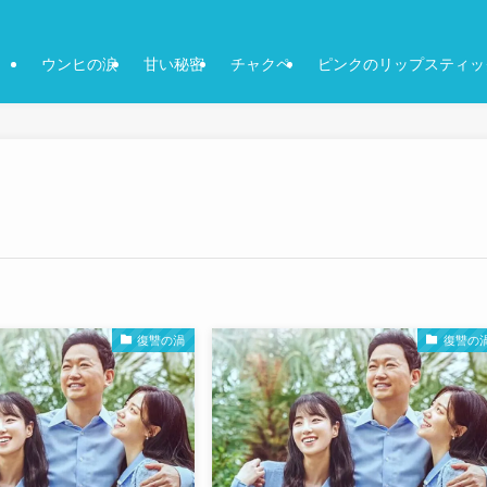
ウンヒの涙
甘い秘密
チャクペ
ピンクのリップスティッ
復讐の渦
復讐の