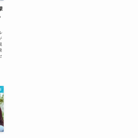
撃
る
ル
が
親
発
セ
渦