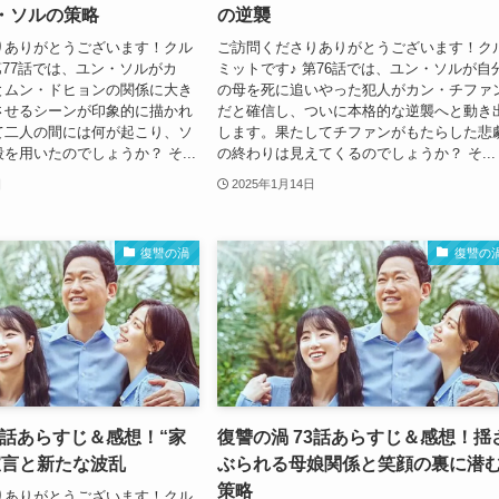
・ソルの策略
の逆襲
りありがとうございます！クル
ご訪問くださりありがとうございます！ク
第77話では、ユン・ソルがカ
ミットです♪ 第76話では、ユン・ソルが自
とムン・ドヒョンの関係に大き
の母を死に追いやった犯人がカン・チファ
させるシーンが印象的に描かれ
だと確信し、ついに本格的な逆襲へと動き
て二人の間には何が起こり、ソ
します。果たしてチファンがもたらした悲
を用いたのでしょうか？ そ...
の終わりは見えてくるのでしょうか？ そ...
日
2025年1月14日
復讐の渦
復讐の
4話あらすじ＆感想！“家
復讐の渦 73話あらすじ＆感想！揺
宣言と新たな波乱
ぶられる母娘関係と笑顔の裏に潜
策略
りありがとうございます！クル