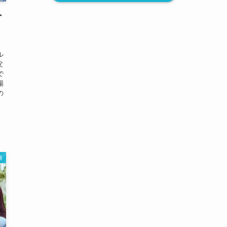
・
ミ
ル
父
で
場
の
渦