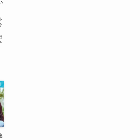
い
ル
分
的
密
チ
渦
出