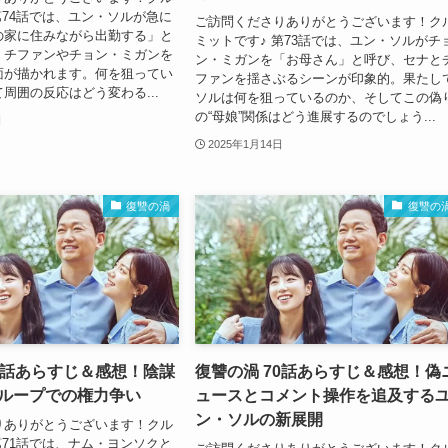
第74話では、ユン・ソルが急に
ご訪問くださりありがとうございます！ク
の家に住みながら出勤する」と
ミットです♪ 第73話では、ユン・ソルがチ
・チファンやチョン・ミガンを
ン・ミガンを「お母さん」と呼び、セナと
面が描かれます。何を狙ってい
ファンを揺さぶるシーンが印象的。果たし
周囲の反応はどう変わる...
ソルは何を狙っているのか、そしてこの偽
の“母娘”関係はどう進展するのでしょう...
日
2025年1月14日
復讐の渦
復讐の
71話あらすじ＆感想！陰謀
復讐の渦 70話あらすじ＆感想！偽
グループでの権力争い
ュースとコメント操作を追及する
ン・ソルの新展開
りありがとうございます！クル
第71話では、ナム・ヨンソクと