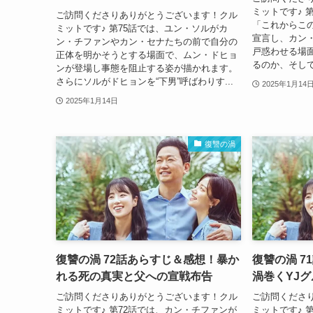
ミットです♪ 
ご訪問くださりありがとうございます！クル
「これからこ
ミットです♪ 第75話では、ユン・ソルがカ
宣言し、カン
ン・チファンやカン・セナたちの前で自分の
戸惑わせる場
正体を明かそうとする場面で、ムン・ドヒョ
るのか、そして
ンが登場し事態を阻止する姿が描かれます。
さらにソルがドヒョンを“下男”呼ばわりす...
2025年1月14
2025年1月14日
復讐の渦
復讐の渦 72話あらすじ＆感想！暴か
復讐の渦 
れる死の真実と父への宣戦布告
渦巻くYJ
ご訪問くださりありがとうございます！クル
ご訪問くださ
ミットです♪ 第72話では、カン・チファンが
ミットです♪ 