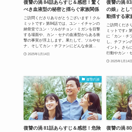
復讐の渦 84話あらすじ＆感想！驚く
復讐の渦 
べき血液型の秘密と揺らぐ家族関係
の娘」とし
動揺する家
ご訪問くださりありがとうございます！クル
ミットです♪ 第84話では、ユン・イチャンの
ご訪問くださ
納骨堂でユン・ソルがチョン・ミガンを目撃
ミットです♪ 
する場面や、カン・セナの血液型からある衝
に「カン・チ
撃の事実が浮上します。果たして、ソルやセ
し、チファン
ナ、そしてカン・チファンにどんな余波...
イント。さら
行動やカン・セ
2025年1月14日
2025年1月14
復讐の渦
復讐の渦 81話あらすじ＆感想！危険
復讐の渦 