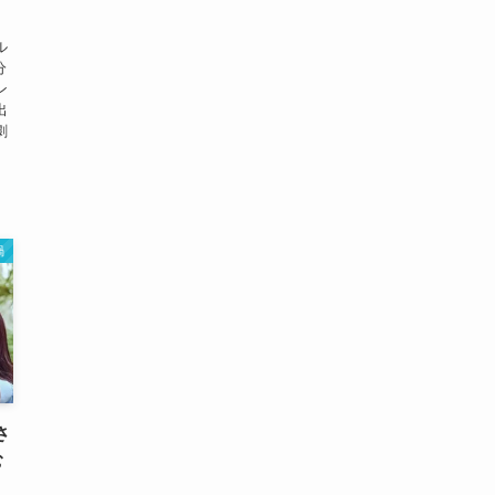
ル
分
ン
出
劇
渦
さ
む