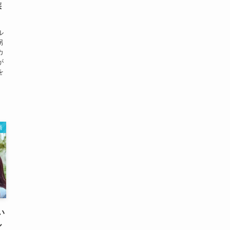
族
ル
拐
カ
が
を
渦
い
ル