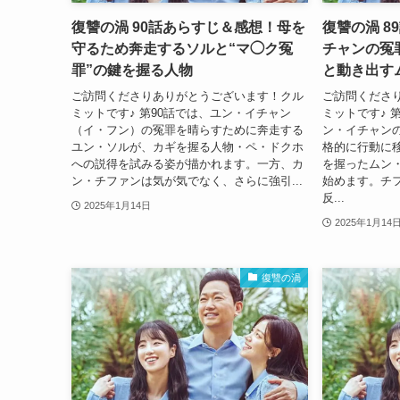
復讐の渦 90話あらすじ＆感想！母を
復讐の渦 
守るため奔走するソルと“マ◯ク冤
チャンの冤
罪”の鍵を握る人物
と動き出す
ご訪問くださりありがとうございます！クル
ご訪問くださ
ミットです♪ 第90話では、ユン・イチャン
ミットです♪ 
（イ・フン）の冤罪を晴らすために奔走する
ン・イチャン
ユン・ソルが、カギを握る人物・ペ・ドクホ
格的に行動に
への説得を試みる姿が描かれます。一方、カ
を握ったムン
ン・チファンは気が気でなく、さらに強引...
始めます。チ
反...
2025年1月14日
2025年1月14
復讐の渦