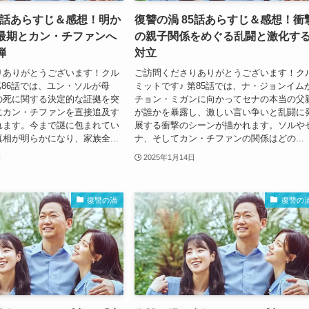
86話あらすじ＆感想！明か
復讐の渦 85話あらすじ＆感想！衝
最期とカン・チファンへ
の親子関係をめぐる乱闘と激化す
弾
対立
りありがとうございます！クル
ご訪問くださりありがとうございます！ク
第86話では、ユン・ソルが母
ミットです♪ 第85話では、ナ・ジョンイム
の死に関する決定的な証拠を突
チョン・ミガンに向かってセナの本当の父
にカン・チファンを直接追及す
が誰かを暴露し、激しい言い争いと乱闘に
れます。今まで謎に包まれてい
展する衝撃のシーンが描かれます。ソルや
相が明らかになり、家族全...
ナ、そしてカン・チファンの関係はどの...
日
2025年1月14日
復讐の渦
復讐の