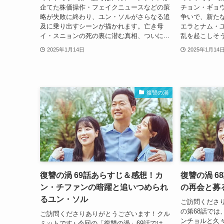
企てた株価操作・フェイクニュースなどの策
チョン・ギョ
略が失敗に終わり、ユン・ソルがさらなる追
争いで、新た
及に乗り出すシーンが描かれます。亡き母
エラとナム・
イ・スニョンの死の裏に潜む真相、ついに...
乱を起こしそう
2025年1月14日
2025年1月14
復讐の渦
復讐の渦 69話あらすじ＆感想！カ
復讐の渦 
ン・チファンの暗躍と追いつめられ
の再会と募
るユン・ソル
ご訪問くださ
の第68話で
ご訪問くださりありがとうございます！クル
ンチョルと久
ミットです♪ 今回の「復讐の渦」69話では、