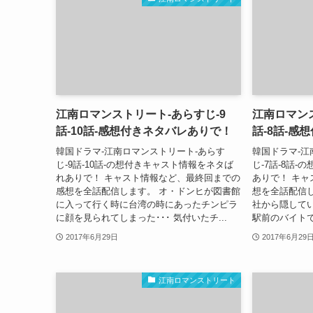
江南ロマンストリート-あらすじ-9
江南ロマンス
話-10話-感想付きネタバレありで！
話-8話-感
韓国ドラマ-江南ロマンストリート-あらす
韓国ドラマ-江
じ-9話-10話-の想付きキャスト情報をネタば
じ-7話-8話
れありで！ キャスト情報など、最終回までの
ありで！ キ
感想を全話配信します。 オ・ドンヒが図書館
想を全話配信
に入って行く時に台湾の時にあったチンピラ
社から隠して
に顔を見られてしまった･･･ 気付いたチ...
駅前のバイトで
2017年6月29日
2017年6月29
江南ロマンストリート