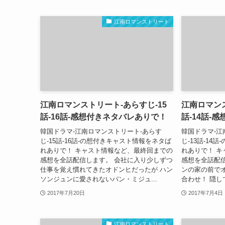
江南ロマンストリート
江南ロマンストリート-あらすじ-15
江南ロマンス
話-16話-感想付きネタバレありで！
話-14話-
韓国ドラマ-江南ロマンストリート-あらす
韓国ドラマ-江
じ-15話-16話-の想付きキャスト情報をネタば
じ-13話-1
れありで！ キャスト情報など、最終回までの
れありで！ 
感想を全話配信します。 会社に入り少しずつ
感想を全話配
仕事を覚え慣れてきたオドンヒだったが ハン
ンの家の前で
ソンジュンに愛されないパン・ミジュ...
合わせ！ 隠し
2017年7月20日
2017年7月4日
江南ロマンストリート