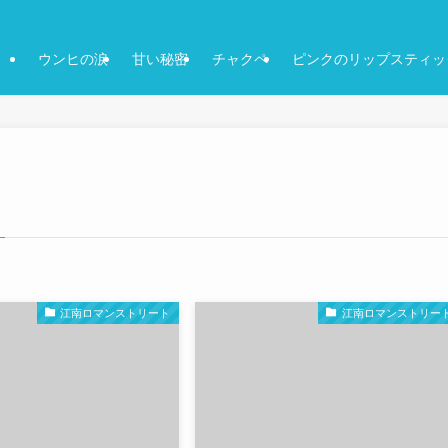
ウンヒの涙
甘い秘密
チャクペ
ピンクのリップスティッ
江南ロマンストリート
江南ロマンストリー