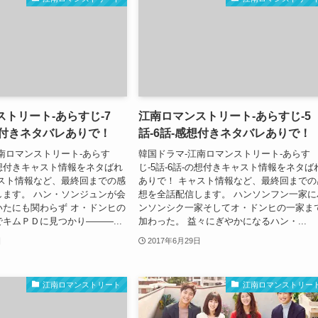
トリート-あらすじ-7
江南ロマンストリート-あらすじ-5
想付きネタバレありで！
話-6話-感想付きネタバレありで！
南ロマンストリート-あらす
韓国ドラマ-江南ロマンストリート-あらす
-の想付きキャスト情報をネタばれ
じ-5話-6話-の想付きキャスト情報をネタば
ャスト情報など、最終回までの感
ありで！ キャスト情報など、最終回までの
します。 ハン・ソンジュンが会
想を全話配信します。 ハンソンフン一家に
いたにも関わらず オ・ドンヒの
ンソンシク一家そしてオ・ドンヒの一家ま
キムＰＤに見つかり―――...
加わった。 益々にぎやかになるハン・...
日
2017年6月29日
江南ロマンストリート
江南ロマンストリー