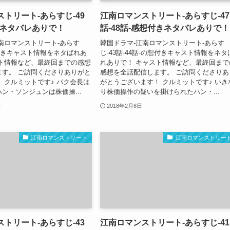
トリート-あらすじ-49
江南ロマンストリート-あらすじ-47
きネタバレありで！
話-48話-感想付きネタバレありで！
南ロマンストリート-あらす
韓国ドラマ-江南ロマンストリート-あらす
想付きキャスト情報をネタばれあ
じ-43話-44話-の想付きキャスト情報をネタ
スト情報など、最終回までの感想
れありで！ キャスト情報など、最終回まで
ます。 ご訪問くださりありがと
感想を全話配信します。 ご訪問くださりあ
 クルミットです♪ パク会長は
がとうございます！ クルミットです♪ いき
ン・ソンジュンは株価操...
り株価操作の疑いを掛けられたハン・...
日
2018年2月8日
江南ロマンストリート
江南ロマンストリー
トリート-あらすじ-43
江南ロマンストリート-あらすじ-41