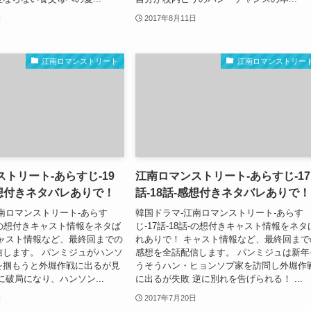
日
2017年8月11日
江南ロマンストリート
江南ロマンストリー
トリート-あらすじ-19
江南ロマンストリート-あらすじ-17
感想付きネタバレありで！
話-18話-感想付きネタバレありで！
南ロマンストリート-あらす
韓国ドラマ-江南ロマンストリート-あらす
0話-の想付きキャスト情報をネタば
じ-17話-18話-の想付きキャスト情報をネタ
キャスト情報など、最終回までの
れありで！ キャスト情報など、最終回まで
信します。 パンミジュがハンソ
感想を全話配信します。 パンミジュは新年
を掴もうと外堀作戦に出るが見
うそうハン・ヒョンソプ家を訪問し外堀作
に破局になり、ハンソン...
に出るが失敗 逆に別れを告げられる！ ...
日
2017年7月20日