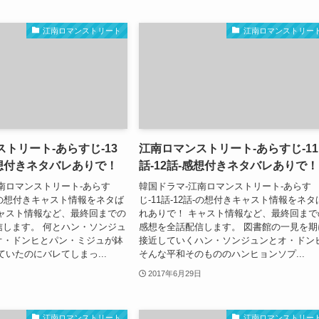
江南ロマンストリート
江南ロマンストリー
トリート-あらすじ-13
江南ロマンストリート-あらすじ-11
感想付きネタバレありで！
話-12話-感想付きネタバレありで！
南ロマンストリート-あらす
韓国ドラマ-江南ロマンストリート-あらす
4話-の想付きキャスト情報をネタば
じ-11話-12話-の想付きキャスト情報をネタ
キャスト情報など、最終回までの
れありで！ キャスト情報など、最終回まで
信します。 何とハン・ソンジュ
感想を全話配信します。 図書館の一見を期
オ・ドンヒとパン・ミジュが鉢
接近していくハン・ソンジュンとオ・ドン
ていたのにバレてしまっ...
そんな平和そのもののハンヒョンソプ...
2017年6月29日
江南ロマンストリート
江南ロマンストリー