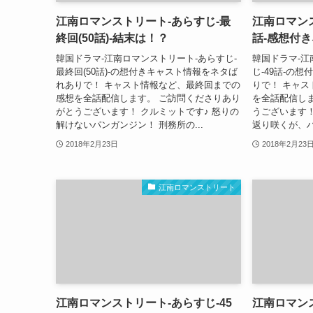
江南ロマンストリート-あらすじ-最
江南ロマンス
終回(50話)-結末は！？
話-感想付
韓国ドラマ-江南ロマンストリート-あらすじ-
韓国ドラマ-江
最終回(50話)-の想付きキャスト情報をネタば
じ-49話-の
れありで！ キャスト情報など、最終回までの
りで！ キャ
感想を全話配信します。 ご訪問くださりあり
を全話配信し
がとうございます！ クルミットです♪ 怒りの
うございます！
解けないパンガンジン！ 刑務所の...
返り咲くが、ハ
2018年2月23日
2018年2月23
江南ロマンストリート
江南ロマンストリート-あらすじ-45
江南ロマンス