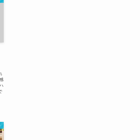
れ
感
ハ
で
ト