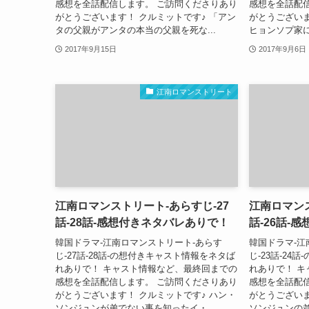
感想を全話配信します。 ご訪問くださりあり
感想を全話配
がとうございます！ クルミットです♪ 「アン
がとうございま
タの父親がアンタの本当の父親を死な...
ヒョンソプ家に
2017年9月15日
2017年9月6日
江南ロマンストリート
江南ロマンストリート-あらすじ-27
江南ロマンス
話-28話-感想付きネタバレありで！
話-26話-
韓国ドラマ-江南ロマンストリート-あらす
韓国ドラマ-江
じ-27話-28話-の想付きキャスト情報をネタば
じ-23話-2
れありで！ キャスト情報など、最終回までの
れありで！ 
感想を全話配信します。 ご訪問くださりあり
感想を全話配
がとうございます！ クルミットです♪ ハン・
がとうございま
ソンジュンが弟でない事を知ったイ・...
ソンジュンの並