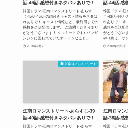
話-46話-感想付きネタバレありで！
話-44話-
韓国ドラマ-江南ロマンストリート-あらす
韓国ドラマ-江
じ-45話-46話-の想付きキャスト情報をネタば
じ-43話-4
れありで！ キャスト情報など、最終回までの
れありで！ 
感想を全話配信します。 ご訪問くださりあり
感想を全話配
がとうございます！ クルミットです♪ パンガ
がとうございま
ンジンに囚われていたオ・ドンヒこと...
やり終え、サン
2018年2月7日
2018年2月7日
江南ロマンストリート
江南ロマンストリート-あらすじ-39
江南ロマンス
話-40話-感想付きネタバレありで！
話-38話-
韓国ドラマ-江南ロマンストリート-あらす
韓国ドラマ-江