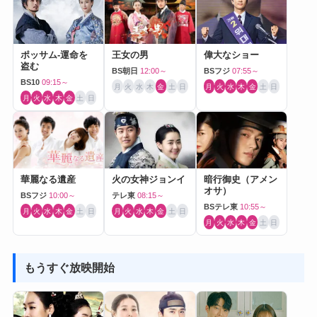
ポッサム-運命を
王女の男
偉大なショー
盗む
BS朝日
12:00～
BSフジ
07:55～
BS10
09:15～
月
火
水
木
金
土
日
月
火
水
木
金
土
日
月
火
水
木
金
土
日
華麗なる遺産
火の女神ジョンイ
暗行御史（アメン
オサ）
BSフジ
10:00～
テレ東
08:15～
BSテレ東
10:55～
月
火
水
木
金
土
日
月
火
水
木
金
土
日
月
火
水
木
金
土
日
もうすぐ放映開始