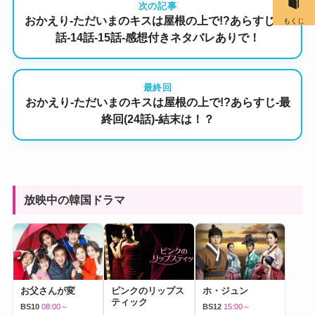
次の記事
おかえり-ただいまのキスは屋根の上で!?あらすじ-13
もくじ
話-14話-15話-感想付きネタバレありで！
最終回
おかえり-ただいまのキスは屋根の上で!?あらすじ-最
終回(24話)-結末は！？
放映中の韓国ドラマ
お父さんが変
ピンクのリップス
ホ・ジュン
ティック
BS10
08:00～
BS12
15:00～