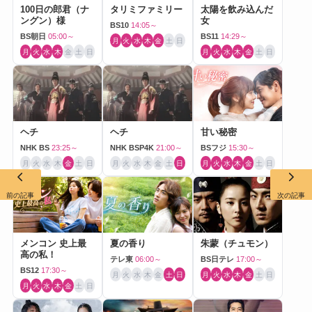
100日の郎君（ナ
タリミファミリー
太陽を飲み込んだ
ングン）様
女
BS10
14:05～
BS朝日
05:00～
BS11
14:29～
月
火
水
木
金
土
日
月
火
水
木
金
土
日
月
火
水
木
金
土
日
ヘチ
ヘチ
甘い秘密
NHK BS
23:25～
NHK BSP4K
21:00～
BSフジ
15:30～
月
火
水
木
金
土
日
月
火
水
木
金
土
日
月
火
水
木
金
土
日
前の記事
次の記事
メンコン 史上最
夏の香り
朱蒙（チュモン）
高の私！
テレ東
06:00～
BS日テレ
17:00～
BS12
17:30～
月
火
水
木
金
土
日
月
火
水
木
金
土
日
月
火
水
木
金
土
日