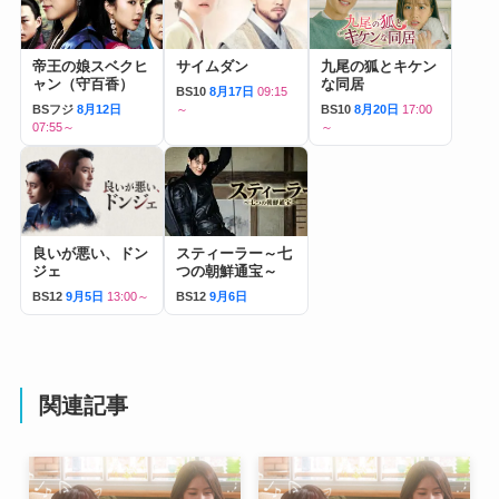
帝王の娘スベクヒ
サイムダン
九尾の狐とキケン
ャン（守百香）
な同居
BS10
8月17日
09:15
BSフジ
8月12日
～
BS10
8月20日
17:00
07:55～
～
良いが悪い、ドン
スティーラー～七
ジェ
つの朝鮮通宝～
BS12
9月5日
13:00～
BS12
9月6日
関連記事