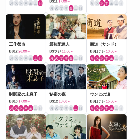
BS11
17:00～
月
火
水
木
金
土
日
月
火
水
木
金
土
日
月
火
水
木
金
土
日
工作都市
最強配達人
商道（サンド）
BS12
26:00～
BSフジ
11:00～
BS日テレ
13:00～
月
火
水
木
金
土
日
月
火
水
木
金
土
日
月
火
水
木
金
土
日
財閥家の末息子
秘密の森
ウンヒの涙
BS10
17:00～
BS12
13:00～
BS日テレ
15:00～
月
火
水
木
金
土
日
月
火
水
木
金
土
日
月
火
水
木
金
土
日