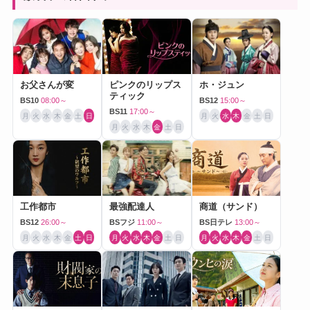
お父さんが変
ピンクのリップス
ホ・ジュン
ティック
BS10
08:00～
BS12
15:00～
BS11
17:00～
月
火
水
木
金
土
日
月
火
水
木
金
土
日
月
火
水
木
金
土
日
工作都市
最強配達人
商道（サンド）
BS12
26:00～
BSフジ
11:00～
BS日テレ
13:00～
月
火
水
木
金
土
日
月
火
水
木
金
土
日
月
火
水
木
金
土
日