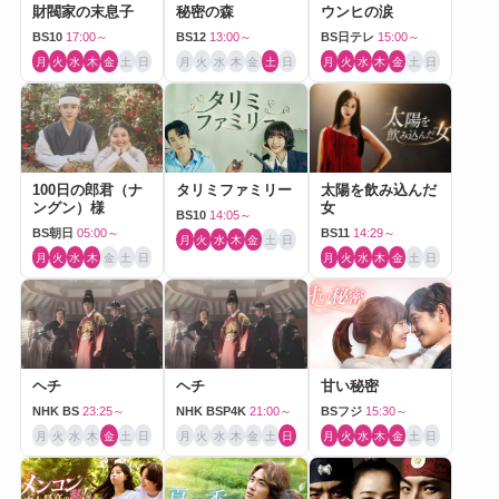
財閥家の末息子
秘密の森
ウンヒの涙
BS10
17:00～
BS12
13:00～
BS日テレ
15:00～
月
火
水
木
金
土
日
月
火
水
木
金
土
日
月
火
水
木
金
土
日
100日の郎君（ナ
タリミファミリー
太陽を飲み込んだ
ングン）様
女
BS10
14:05～
BS朝日
05:00～
BS11
14:29～
月
火
水
木
金
土
日
月
火
水
木
金
土
日
月
火
水
木
金
土
日
ヘチ
ヘチ
甘い秘密
NHK BS
23:25～
NHK BSP4K
21:00～
BSフジ
15:30～
月
火
水
木
金
土
日
月
火
水
木
金
土
日
月
火
水
木
金
土
日