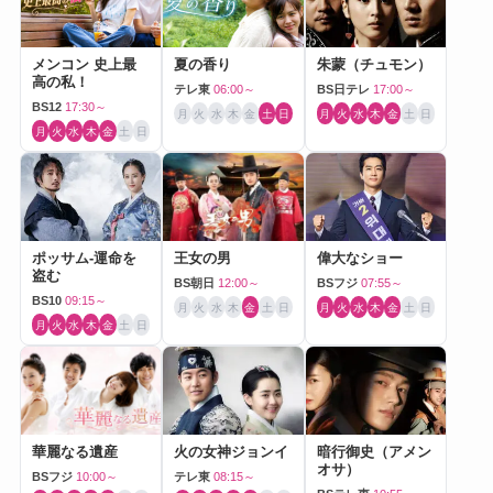
メンコン 史上最
夏の香り
朱蒙（チュモン）
高の私！
テレ東
06:00～
BS日テレ
17:00～
BS12
17:30～
月
火
水
木
金
土
日
月
火
水
木
金
土
日
月
火
水
木
金
土
日
ポッサム-運命を
王女の男
偉大なショー
盗む
BS朝日
12:00～
BSフジ
07:55～
BS10
09:15～
月
火
水
木
金
土
日
月
火
水
木
金
土
日
月
火
水
木
金
土
日
華麗なる遺産
火の女神ジョンイ
暗行御史（アメン
オサ）
BSフジ
10:00～
テレ東
08:15～