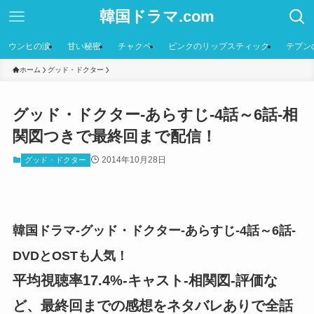
韓国ドラマ.com
ウンヒの涙
甘い秘密
チャクペ
ピンクのリップスティック
テプン
ホーム
グッド・ドクター
グッド・ドクター-あらすじ-4話～6話-相
関図つきで最終回まで配信！
2014年10月28日
グッド・ドクター
韓国ドラマ-グッド・ドクター-あらすじ-4話～6話-
DVDとOSTも人気！
平均視聴率17.4%-キャスト-相関図-評価な
ど、最終回までの感想をネタバレありで全話