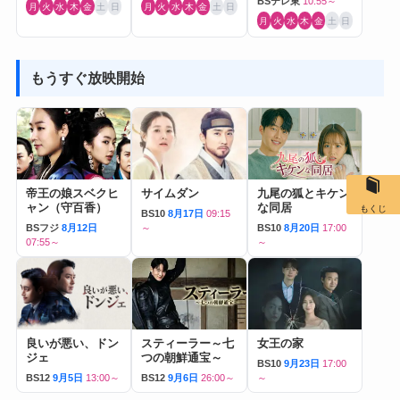
BSテレ東
10:55～
月
火
水
木
金
土
日
月
火
水
木
金
土
日
月
火
水
木
金
土
日
もうすぐ放映開始
帝王の娘スベクヒ
サイムダン
九尾の狐とキケン
ャン（守百香）
な同居
もくじ
BS10
8月17日
09:15
BSフジ
8月12日
～
BS10
8月20日
17:00
07:55～
～
良いが悪い、ドン
スティーラー～七
女王の家
ジェ
つの朝鮮通宝～
BS10
9月23日
17:00
BS12
9月5日
13:00～
BS12
9月6日
26:00～
～