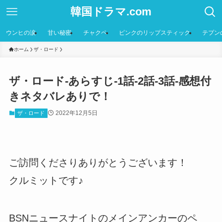
韓国ドラマ.com
ウンヒの涙
甘い秘密
チャクペ
ピンクのリップスティック
テプン
ホーム
ザ・ロード
ザ・ロード-あらすじ-1話-2話-3話-感想付
きネタバレありで！
2022年12月5日
ザ・ロード
ご訪問くださりありがとうございます！
クルミットです♪
BSNニュースナイトのメインアンカーのペ