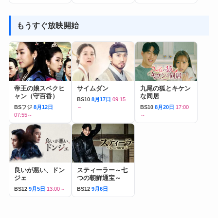
もうすぐ放映開始
帝王の娘スベクヒ
サイムダン
九尾の狐とキケン
ャン（守百香）
な同居
BS10
8月17日
09:15
BSフジ
8月12日
～
BS10
8月20日
17:00
07:55～
～
良いが悪い、ドン
スティーラー～七
ジェ
つの朝鮮通宝～
BS12
9月5日
13:00～
BS12
9月6日