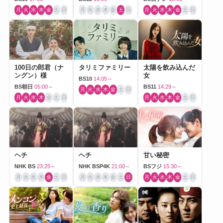
月
火
水
木
金
土
日
月
火
水
木
金
土
日
月
火
水
木
金
土
日
100日の郎君（ナ
タリミファミリー
太陽を飲み込んだ
ングン）様
女
BS10
14:05～
BS朝日
05:00～
BS11
14:29～
月
火
水
木
金
土
日
月
火
水
木
金
土
日
月
火
水
木
金
土
日
ヘチ
ヘチ
甘い秘密
NHK BS
23:25～
NHK BSP4K
21:00～
BSフジ
15:30～
月
火
水
木
金
土
日
月
火
水
木
金
土
日
月
火
水
木
金
土
日