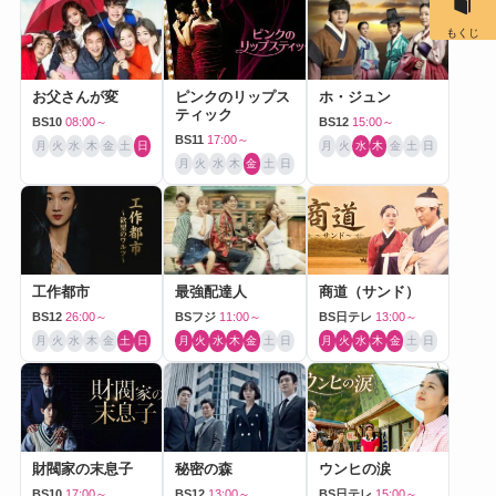
もくじ
お父さんが変
ピンクのリップス
ホ・ジュン
ティック
BS10
08:00～
BS12
15:00～
BS11
17:00～
月
火
水
木
金
土
日
月
火
水
木
金
土
日
月
火
水
木
金
土
日
工作都市
最強配達人
商道（サンド）
BS12
26:00～
BSフジ
11:00～
BS日テレ
13:00～
月
火
水
木
金
土
日
月
火
水
木
金
土
日
月
火
水
木
金
土
日
財閥家の末息子
秘密の森
ウンヒの涙
BS10
17:00～
BS12
13:00～
BS日テレ
15:00～