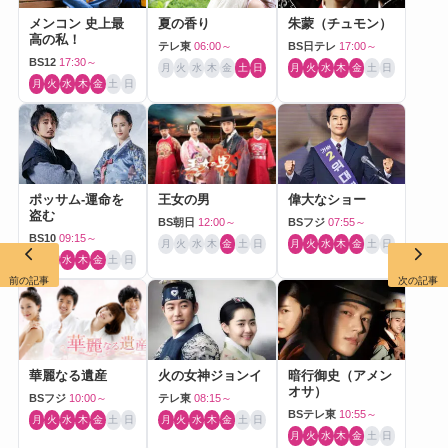
メンコン 史上最
夏の香り
朱蒙（チュモン）
高の私！
テレ東
06:00～
BS日テレ
17:00～
BS12
17:30～
月
火
水
木
金
土
日
月
火
水
木
金
土
日
月
火
水
木
金
土
日
ポッサム-運命を
王女の男
偉大なショー
盗む
BS朝日
12:00～
BSフジ
07:55～
BS10
09:15～
月
火
水
木
金
土
日
月
火
水
木
金
土
日
月
火
水
木
金
土
日
前の記事
次の記事
華麗なる遺産
火の女神ジョンイ
暗行御史（アメン
オサ）
BSフジ
10:00～
テレ東
08:15～
BSテレ東
10:55～
月
火
水
木
金
土
日
月
火
水
木
金
土
日
月
火
水
木
金
土
日