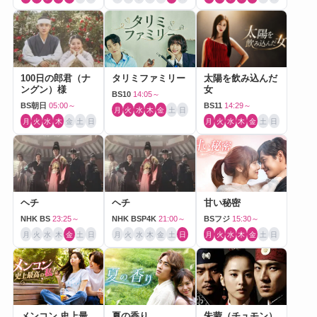
100日の郎君（ナ
タリミファミリー
太陽を飲み込んだ
ングン）様
女
BS10
14:05～
BS朝日
05:00～
BS11
14:29～
月
火
水
木
金
土
日
月
火
水
木
金
土
日
月
火
水
木
金
土
日
ヘチ
ヘチ
甘い秘密
NHK BS
23:25～
NHK BSP4K
21:00～
BSフジ
15:30～
月
火
水
木
金
土
日
月
火
水
木
金
土
日
月
火
水
木
金
土
日
メンコン 史上最
夏の香り
朱蒙（チュモン）