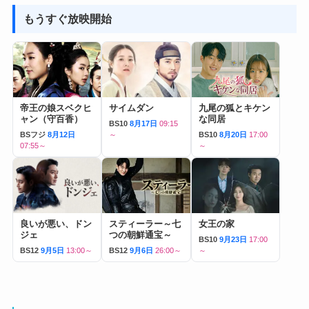
もうすぐ放映開始
帝王の娘スベクヒ
サイムダン
九尾の狐とキケン
ャン（守百香）
な同居
BS10
8月17日
09:15
BSフジ
8月12日
～
BS10
8月20日
17:00
07:55～
～
良いが悪い、ドン
スティーラー～七
女王の家
ジェ
つの朝鮮通宝～
BS10
9月23日
17:00
BS12
9月5日
13:00～
BS12
9月6日
26:00～
～