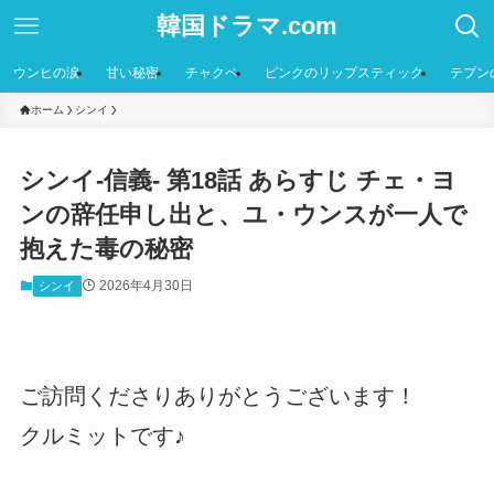
韓国ドラマ.com
ウンヒの涙
甘い秘密
チャクペ
ピンクのリップスティック
テプン
ホーム
シンイ
シンイ-信義- 第18話 あらすじ チェ・ヨ
ンの辞任申し出と、ユ・ウンスが一人で
抱えた毒の秘密
2026年4月30日
シンイ
ご訪問くださりありがとうございます！
クルミットです♪