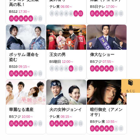
高の私！
テレ東
06:00～
BS日テレ
17:00～
BS12
17:30～
月
火
水
木
金
土
日
月
火
水
木
金
土
日
月
火
水
木
金
土
日
ポッサム-運命を
王女の男
偉大なショー
盗む
BS朝日
12:00～
BSフジ
07:55～
BS10
09:15～
月
火
水
木
金
土
日
月
火
水
木
金
土
日
月
火
水
木
金
土
日
もくじ
華麗なる遺産
火の女神ジョンイ
暗行御史（アメン
オサ）
BSフジ
10:00～
テレ東
08:15～
BSテレ東
10:55～
月
火
水
木
金
土
日
月
火
水
木
金
土
日
月
火
水
木
金
土
日