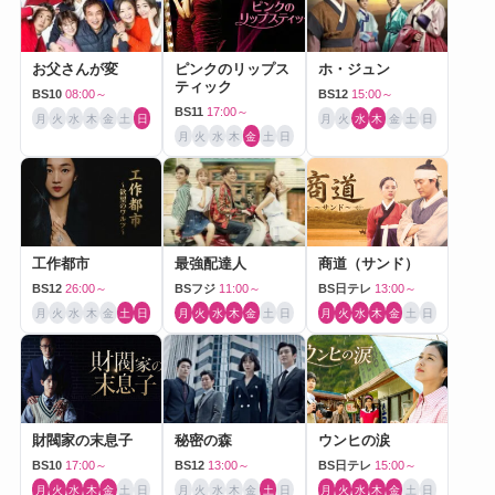
お父さんが変
ピンクのリップス
ホ・ジュン
ティック
BS10
08:00～
BS12
15:00～
BS11
17:00～
月
火
水
木
金
土
日
月
火
水
木
金
土
日
月
火
水
木
金
土
日
工作都市
最強配達人
商道（サンド）
BS12
26:00～
BSフジ
11:00～
BS日テレ
13:00～
月
火
水
木
金
土
日
月
火
水
木
金
土
日
月
火
水
木
金
土
日
財閥家の末息子
秘密の森
ウンヒの涙
BS10
17:00～
BS12
13:00～
BS日テレ
15:00～
月
火
水
木
金
土
日
月
火
水
木
金
土
日
月
火
水
木
金
土
日