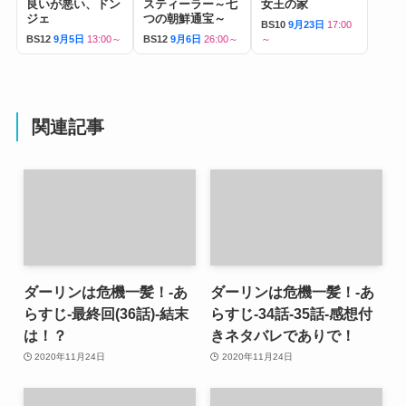
良いが悪い、ドン
スティーラー～七
女王の家
ジェ
つの朝鮮通宝～
BS10
9月23日
17:00
BS12
9月5日
13:00～
BS12
9月6日
26:00～
～
関連記事
ダーリンは危機一髪！-あ
ダーリンは危機一髪！-あ
らすじ-最終回(36話)-結末
らすじ-34話-35話-感想付
は！？
きネタバレでありで！
2020年11月24日
2020年11月24日