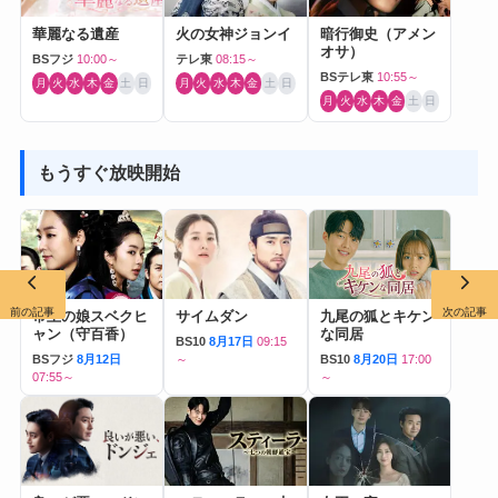
華麗なる遺産
火の女神ジョンイ
暗行御史（アメン
オサ）
BSフジ
10:00～
テレ東
08:15～
BSテレ東
10:55～
月
火
水
木
金
土
日
月
火
水
木
金
土
日
月
火
水
木
金
土
日
もうすぐ放映開始
前の記事
次の記事
帝王の娘スベクヒ
サイムダン
九尾の狐とキケン
ャン（守百香）
な同居
BS10
8月17日
09:15
BSフジ
8月12日
～
BS10
8月20日
17:00
07:55～
～