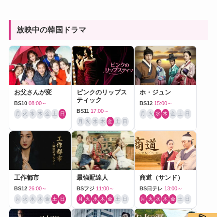
放映中の韓国ドラマ
お父さんが変
ピンクのリップス
ホ・ジュン
ティック
BS10
08:00～
BS12
15:00～
BS11
17:00～
月
火
水
木
金
土
日
月
火
水
木
金
土
日
月
火
水
木
金
土
日
工作都市
最強配達人
商道（サンド）
BS12
26:00～
BSフジ
11:00～
BS日テレ
13:00～
月
火
水
木
金
土
日
月
火
水
木
金
土
日
月
火
水
木
金
土
日