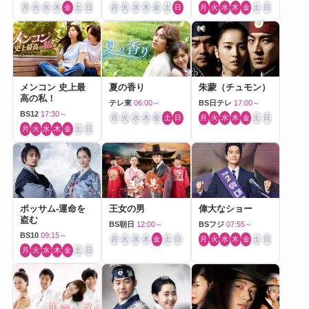
月
火
水
木
金
土
日
月
火
水
木
金
土
日
月
火
水
木
金
土
日
メンコン 史上最
夏の香り
朱蒙（チュモン）
高の私！
テレ東
06:00～
BS日テレ
17:00～
BS12
17:30～
月
火
水
木
金
土
日
月
火
水
木
金
土
日
月
火
水
木
金
土
日
ポッサム-運命を
王女の男
偉大なショー
盗む
BS朝日
12:00～
BSフジ
07:55～
BS10
09:15～
月
火
水
木
金
土
日
月
火
水
木
金
土
日
月
火
水
木
金
土
日