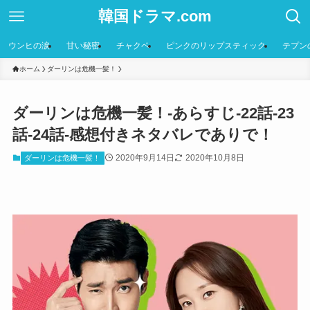
韓国ドラマ.com
ウンヒの涙
甘い秘密
チャクペ
ピンクのリップスティック
テプン
ホーム
ダーリンは危機一髪！
ダーリンは危機一髪！-あらすじ-22話-23
話-24話-感想付きネタバレでありで！
2020年9月14日
2020年10月8日
ダーリンは危機一髪！