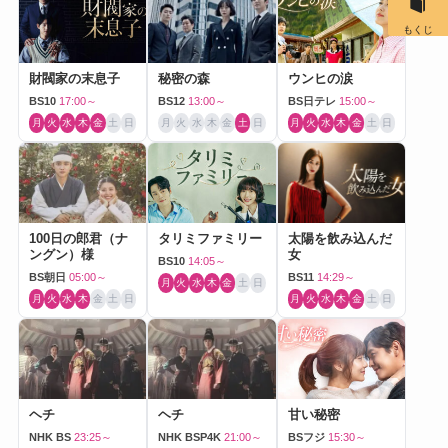
もくじ
財閥家の末息子
秘密の森
ウンヒの涙
BS10
17:00～
BS12
13:00～
BS日テレ
15:00～
月
火
水
木
金
土
日
月
火
水
木
金
土
日
月
火
水
木
金
土
日
100日の郎君（ナ
タリミファミリー
太陽を飲み込んだ
ングン）様
女
BS10
14:05～
BS朝日
05:00～
BS11
14:29～
月
火
水
木
金
土
日
月
火
水
木
金
土
日
月
火
水
木
金
土
日
ヘチ
ヘチ
甘い秘密
NHK BS
23:25～
NHK BSP4K
21:00～
BSフジ
15:30～