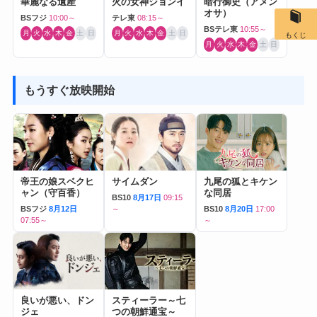
華麗なる遺産
火の女神ジョンイ
暗行御史（アメン
オサ）
BSフジ
10:00～
テレ東
08:15～
BSテレ東
10:55～
月
火
水
木
金
土
日
月
火
水
木
金
土
日
もくじ
月
火
水
木
金
土
日
もうすぐ放映開始
帝王の娘スベクヒ
サイムダン
九尾の狐とキケン
ャン（守百香）
な同居
BS10
8月17日
09:15
BSフジ
8月12日
～
BS10
8月20日
17:00
07:55～
～
良いが悪い、ドン
スティーラー～七
ジェ
つの朝鮮通宝～