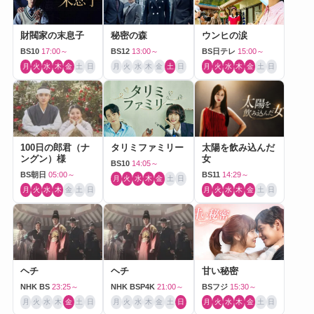
財閥家の末息子
秘密の森
ウンヒの涙
BS10
17:00～
BS12
13:00～
BS日テレ
15:00～
月
火
水
木
金
土
日
月
火
水
木
金
土
日
月
火
水
木
金
土
日
100日の郎君（ナ
タリミファミリー
太陽を飲み込んだ
ングン）様
女
BS10
14:05～
BS朝日
05:00～
BS11
14:29～
月
火
水
木
金
土
日
月
火
水
木
金
土
日
月
火
水
木
金
土
日
ヘチ
ヘチ
甘い秘密
NHK BS
23:25～
NHK BSP4K
21:00～
BSフジ
15:30～
月
火
水
木
金
土
日
月
火
水
木
金
土
日
月
火
水
木
金
土
日