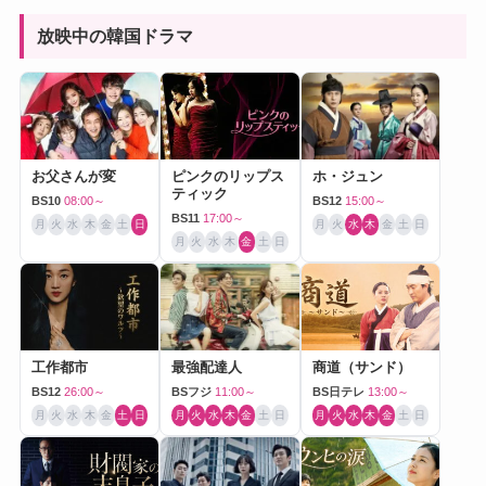
放映中の韓国ドラマ
お父さんが変
ピンクのリップス
ホ・ジュン
ティック
BS10
08:00～
BS12
15:00～
BS11
17:00～
月
火
水
木
金
土
日
月
火
水
木
金
土
日
月
火
水
木
金
土
日
工作都市
最強配達人
商道（サンド）
BS12
26:00～
BSフジ
11:00～
BS日テレ
13:00～
月
火
水
木
金
土
日
月
火
水
木
金
土
日
月
火
水
木
金
土
日