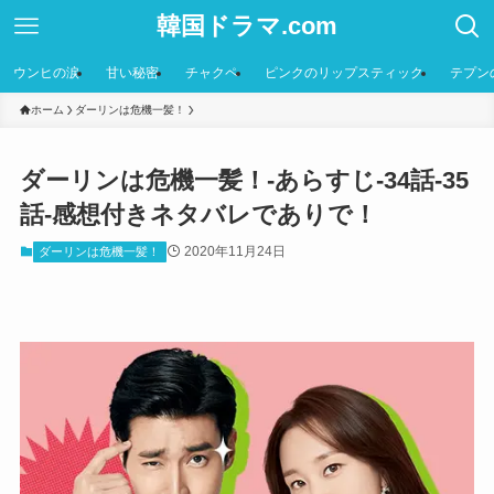
韓国ドラマ.com
ウンヒの涙
甘い秘密
チャクペ
ピンクのリップスティック
テプン
ホーム
ダーリンは危機一髪！
ダーリンは危機一髪！-あらすじ-34話-35
話-感想付きネタバレでありで！
2020年11月24日
ダーリンは危機一髪！