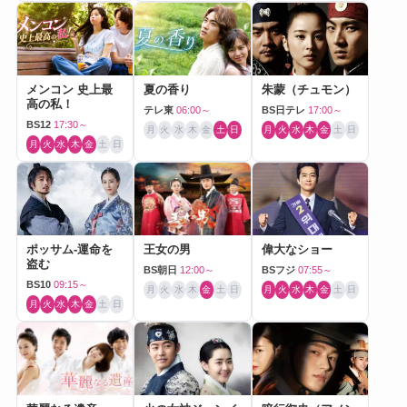
メンコン 史上最
夏の香り
朱蒙（チュモン）
高の私！
テレ東
06:00～
BS日テレ
17:00～
BS12
17:30～
月
火
水
木
金
土
日
月
火
水
木
金
土
日
月
火
水
木
金
土
日
ポッサム-運命を
王女の男
偉大なショー
盗む
BS朝日
12:00～
BSフジ
07:55～
BS10
09:15～
月
火
水
木
金
土
日
月
火
水
木
金
土
日
月
火
水
木
金
土
日