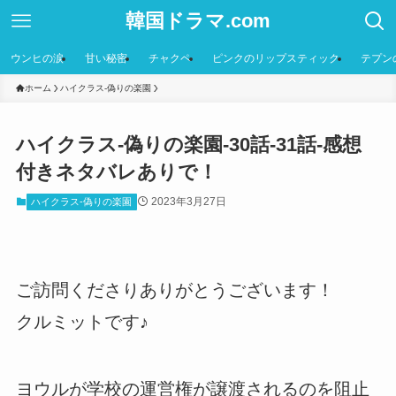
韓国ドラマ.com
ウンヒの涙
甘い秘密
チャクペ
ピンクのリップスティック
テプン
ホーム
ハイクラス-偽りの楽園
ハイクラス-偽りの楽園-30話-31話-感想
付きネタバレありで！
2023年3月27日
ハイクラス-偽りの楽園
ご訪問くださりありがとうございます！
クルミットです♪
ヨウルが学校の運営権が譲渡されるのを阻止