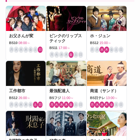
お父さんが変
ピンクのリップス
ホ・ジュン
ティック
BS10
08:00～
BS12
15:00～
BS11
17:00～
月
火
水
木
金
土
日
月
火
水
木
金
土
日
月
火
水
木
金
土
日
工作都市
最強配達人
商道（サンド）
BS12
26:00～
BSフジ
11:00～
BS日テレ
13:00～
月
火
水
木
金
土
日
月
火
水
木
金
土
日
月
火
水
木
金
土
日