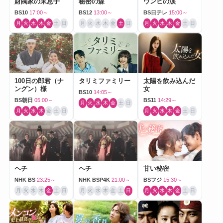
財閥家の末息子
秘密の森
ウンヒの涙
BS10
17:00～
BS12
13:00～
BS日テレ
15:00～
月
火
水
木
金
土
日
月
火
水
木
金
土
日
月
火
水
木
金
土
日
100日の郎君（ナ
タリミファミリー
太陽を飲み込んだ
ングン）様
女
BS10
14:05～
BS朝日
05:00～
BS11
14:29～
月
火
水
木
金
土
日
月
火
水
木
金
土
日
月
火
水
木
金
土
日
ヘチ
ヘチ
甘い秘密
NHK BS
23:25～
NHK BSP4K
21:00～
BSフジ
15:30～
月
火
水
木
金
土
日
月
火
水
木
金
土
日
月
火
水
木
金
土
日