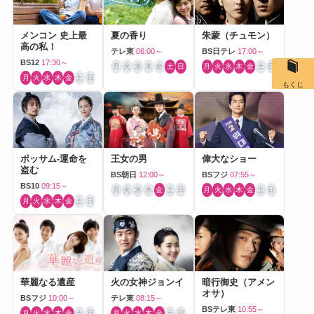
メンコン 史上最
夏の香り
朱蒙（チュモン）
高の私！
テレ東
06:00～
BS日テレ
17:00～
BS12
17:30～
月
火
水
木
金
土
日
月
火
水
木
金
土
日
月
火
水
木
金
土
日
もくじ
ポッサム-運命を
王女の男
偉大なショー
盗む
BS朝日
12:00～
BSフジ
07:55～
BS10
09:15～
月
火
水
木
金
土
日
月
火
水
木
金
土
日
月
火
水
木
金
土
日
華麗なる遺産
火の女神ジョンイ
暗行御史（アメン
オサ）
BSフジ
10:00～
テレ東
08:15～
BSテレ東
10:55～
月
火
水
木
金
土
日
月
火
水
木
金
土
日