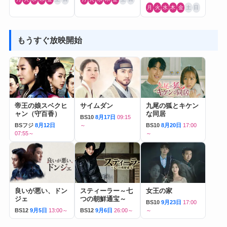
月
火
水
木
金
土
日
もうすぐ放映開始
帝王の娘スベクヒ
サイムダン
九尾の狐とキケン
ャン（守百香）
な同居
BS10
8月17日
09:15
BSフジ
8月12日
～
BS10
8月20日
17:00
07:55～
～
良いが悪い、ドン
スティーラー～七
女王の家
ジェ
つの朝鮮通宝～
BS10
9月23日
17:00
BS12
9月5日
13:00～
BS12
9月6日
26:00～
～