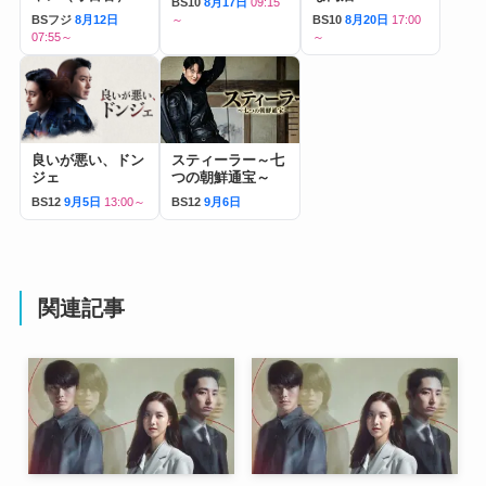
BS10
8月17日
09:15
BSフジ
8月12日
～
BS10
8月20日
17:00
07:55～
～
良いが悪い、ドン
スティーラー～七
ジェ
つの朝鮮通宝～
BS12
9月5日
13:00～
BS12
9月6日
関連記事