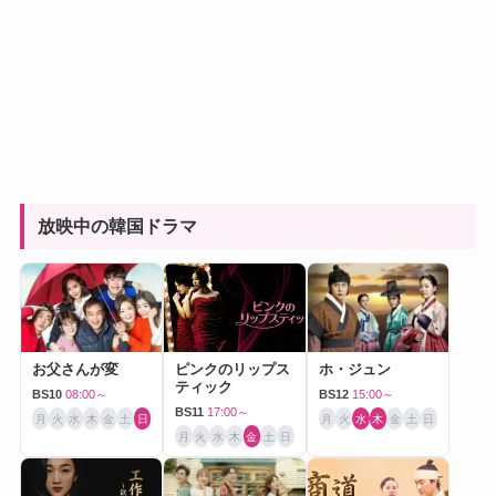
放映中の韓国ドラマ
お父さんが変
ピンクのリップス
ホ・ジュン
ティック
BS10
08:00～
BS12
15:00～
BS11
17:00～
月
火
水
木
金
土
日
月
火
水
木
金
土
日
月
火
水
木
金
土
日