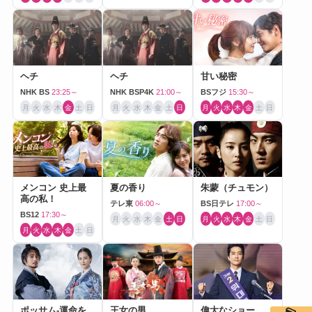
ヘチ
ヘチ
甘い秘密
NHK BS
23:25～
NHK BSP4K
21:00～
BSフジ
15:30～
月
火
水
木
金
土
日
月
火
水
木
金
土
日
月
火
水
木
金
土
日
メンコン 史上最
夏の香り
朱蒙（チュモン）
高の私！
テレ東
06:00～
BS日テレ
17:00～
BS12
17:30～
月
火
水
木
金
土
日
月
火
水
木
金
土
日
月
火
水
木
金
土
日
ポッサム-運命を
王女の男
偉大なショー