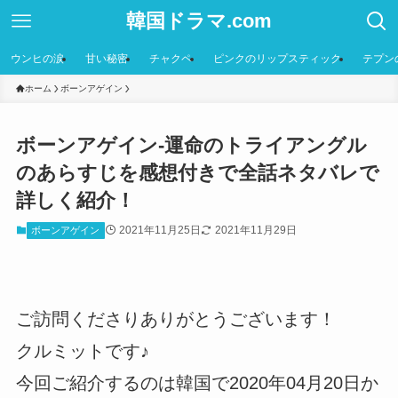
韓国ドラマ.com
ウンヒの涙
甘い秘密
チャクペ
ピンクのリップスティック
テプン
ホーム
ボーンアゲイン
ボーンアゲイン-運命のトライアングル
のあらすじを感想付きで全話ネタバレで
詳しく紹介！
2021年11月25日
2021年11月29日
ボーンアゲイン
ご訪問くださりありがとうございます！
クルミットです♪
今回ご紹介するのは韓国で2020年04月20日か