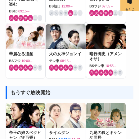
盗む
BS朝日
12:00～
BSフジ
07:55～
もくじ
BS10
09:15～
月
火
水
木
金
土
日
月
火
水
木
金
土
日
月
火
水
木
金
土
日
華麗なる遺産
火の女神ジョンイ
暗行御史（アメン
オサ）
BSフジ
10:00～
テレ東
08:15～
BSテレ東
10:55～
月
火
水
木
金
土
日
月
火
水
木
金
土
日
月
火
水
木
金
土
日
もうすぐ放映開始
帝王の娘スベクヒ
サイムダン
九尾の狐とキケン
ャン（守百香）
な同居