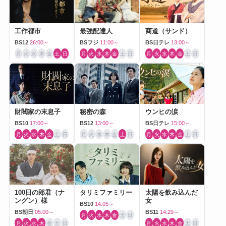
工作都市
最強配達人
商道（サンド）
BS12
26:00～
BSフジ
11:00～
BS日テレ
13:00～
月
火
水
木
金
土
日
月
火
水
木
金
土
日
月
火
水
木
金
土
日
財閥家の末息子
秘密の森
ウンヒの涙
BS10
17:00～
BS12
13:00～
BS日テレ
15:00～
月
火
水
木
金
土
日
月
火
水
木
金
土
日
月
火
水
木
金
土
日
100日の郎君（ナ
タリミファミリー
太陽を飲み込んだ
ングン）様
女
BS10
14:05～
BS朝日
05:00～
BS11
14:29～
月
火
水
木
金
土
日
月
火
水
木
金
土
日
月
火
水
木
金
土
日