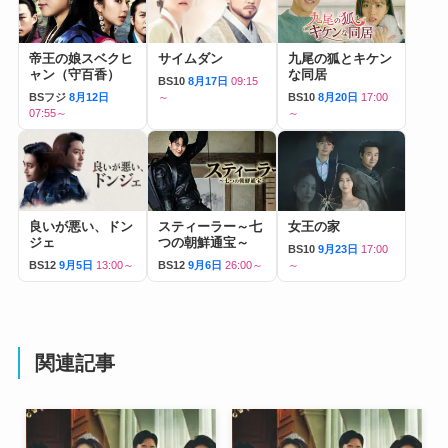
帝王の娘スベクヒ
サイムダン
九尾の狐とキケン
ャン（守百香）
な同居
BS10
8月17日
09:15
BSフジ
8月12日
～
BS10
8月20日
17:00
07:55～
～
良いが悪い、ドン
スティーラー～七
女王の家
ジェ
つの朝鮮通宝～
BS10
9月23日
17:00
BS12
9月5日
13:00～
BS12
9月6日
26:00～
～
関連記事