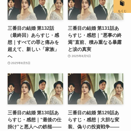
もくじ
三番目の結婚 第132話
三番目の結婚 第131話あ
（最終回）あらすじ・感
らすじ・感想｜“悪事の終
想｜すべての罪と痛みを
焉”直前、積み重なる暴露
超えて、新しい「家族」
と涙の真実
へ
2025年8月5日
2025年8月5日
三番目の結婚 第130話あ
三番目の結婚 第129話あ
らすじ・感想｜“最後の仕
らすじ・感想｜大胆な変
掛け”と悪人への鉄槌――
装、偽りの投資戦争――