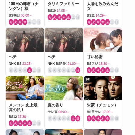
100日の郎君（ナ
タリミファミリー
太陽を飲み込んだ
ングン）様
女
BS10
14:05～
BS朝日
05:00～
BS11
14:29～
月
火
水
木
金
土
日
月
火
水
木
金
土
日
月
火
水
木
金
土
日
ヘチ
ヘチ
甘い秘密
NHK BS
23:25～
NHK BSP4K
21:00～
BSフジ
15:30～
月
火
水
木
金
土
日
月
火
水
木
金
土
日
月
火
水
木
金
土
日
メンコン 史上最
夏の香り
朱蒙（チュモン）
高の私！
テレ東
06:00～
BS日テレ
17:00～
BS12
17:30～
月
火
水
木
金
土
日
月
火
水
木
金
土
日
月
火
水
木
金
土
日