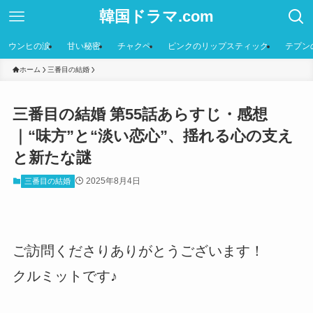
韓国ドラマ.com
ウンヒの涙
甘い秘密
チャクペ
ピンクのリップスティック
テプン
ホーム
三番目の結婚
三番目の結婚 第55話あらすじ・感想
｜“味方”と“淡い恋心”、揺れる心の支え
と新たな謎
2025年8月4日
三番目の結婚
ご訪問くださりありがとうございます！
クルミットです♪