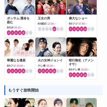
ポッサム-運命を
王女の男
偉大なショー
盗む
BS朝日
12:00～
BSフジ
07:55～
BS10
09:15～
月
火
水
木
金
土
日
月
火
水
木
金
土
日
月
火
水
木
金
土
日
華麗なる遺産
火の女神ジョンイ
暗行御史（アメン
オサ）
BSフジ
10:00～
テレ東
08:15～
BSテレ東
10:55～
月
火
水
木
金
土
日
月
火
水
木
金
土
日
月
火
水
木
金
土
日
もうすぐ放映開始