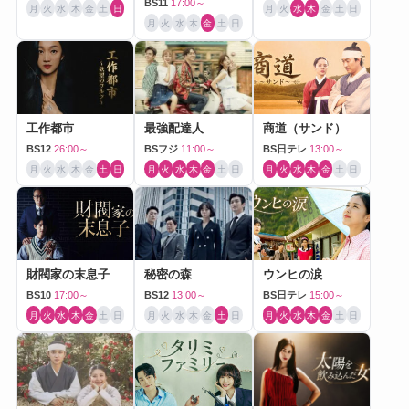
BS11
17:00～
月
火
水
木
金
土
日
月
火
水
木
金
土
日
月
火
水
木
金
土
日
工作都市
最強配達人
商道（サンド）
BS12
26:00～
BSフジ
11:00～
BS日テレ
13:00～
月
火
水
木
金
土
日
月
火
水
木
金
土
日
月
火
水
木
金
土
日
財閥家の末息子
秘密の森
ウンヒの涙
BS10
17:00～
BS12
13:00～
BS日テレ
15:00～
月
火
水
木
金
土
日
月
火
水
木
金
土
日
月
火
水
木
金
土
日