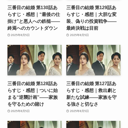
三番目の結婚 第130話あ
三番目の結婚 第129話あ
らすじ・感想｜“最後の仕
らすじ・感想｜大胆な変
掛け”と悪人への鉄槌――
装、偽りの投資戦争――
終焉へのカウントダウン
最終決戦は目前
2025年8月5日
2025年8月5日
三番目の結婚 第128話あ
三番目の結婚 第127話あ
らすじ・感想｜ついに始
らすじ・感想｜救出劇と
まる“逆襲計画”――家族
新たな試練――家族を守
を守るための賭け
る強さと切なさ
2025年8月5日
2025年8月5日