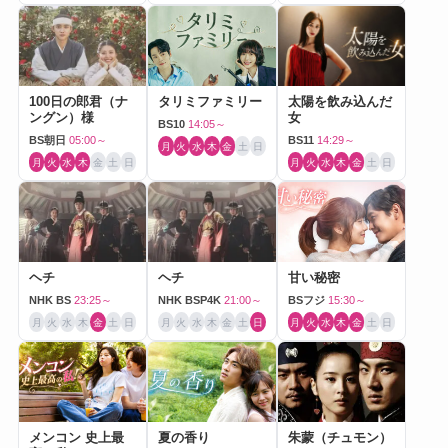
100日の郎君（ナ
タリミファミリー
太陽を飲み込んだ
ングン）様
女
BS10
14:05～
BS朝日
05:00～
BS11
14:29～
月
火
水
木
金
土
日
月
火
水
木
金
土
日
月
火
水
木
金
土
日
ヘチ
ヘチ
甘い秘密
NHK BS
23:25～
NHK BSP4K
21:00～
BSフジ
15:30～
月
火
水
木
金
土
日
月
火
水
木
金
土
日
月
火
水
木
金
土
日
メンコン 史上最
夏の香り
朱蒙（チュモン）