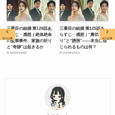
三番目の結婚 第126話あ
三番目の結婚 第125話あ
らすじ・感想｜絶体絶命
らすじ・感想｜“裏切
前の記事
次の記事
の監禁事件、家族の祈り
り”と“誘拐”――本当に信
と“奇跡”は起きるか
じられるものは何？
2025年8月5日
2025年8月5日