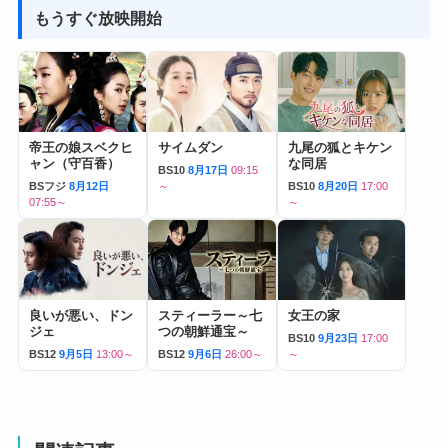
もうすぐ放映開始
帝王の娘スベクヒ
サイムダン
九尾の狐とキケン
ャン（守百香）
な同居
BS10
8月17日
09:15
BSフジ
8月12日
～
BS10
8月20日
17:00
07:55～
～
良いが悪い、ドン
スティーラー～七
女王の家
ジェ
つの朝鮮通宝～
BS10
9月23日
17:00
BS12
9月5日
13:00～
BS12
9月6日
26:00～
～