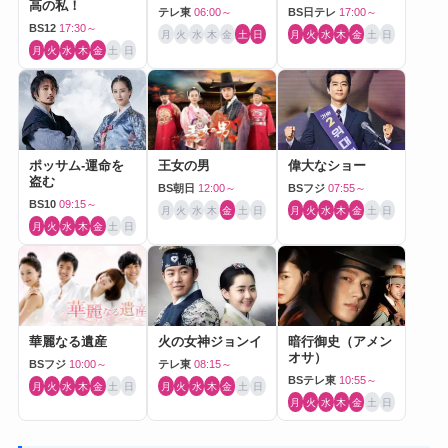
高の私！
テレ東
06:00～
BS日テレ
17:00～
BS12
17:30～
月
火
水
木
金
土
日
月
火
水
木
金
土
日
月
火
水
木
金
土
日
ポッサム-運命を
王女の男
偉大なショー
盗む
BS朝日
12:00～
BSフジ
07:55～
BS10
09:15～
月
火
水
木
金
土
日
月
火
水
木
金
土
日
月
火
水
木
金
土
日
華麗なる遺産
火の女神ジョンイ
暗行御史（アメン
オサ）
BSフジ
10:00～
テレ東
08:15～
BSテレ東
10:55～
月
火
水
木
金
土
日
月
火
水
木
金
土
日
月
火
水
木
金
土
日