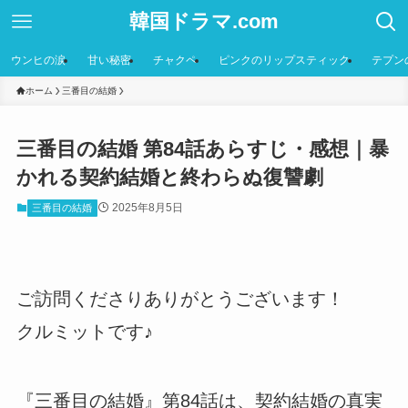
韓国ドラマ.com
ウンヒの涙
甘い秘密
チャクペ
ピンクのリップスティック
テプン
ホーム
三番目の結婚
三番目の結婚 第84話あらすじ・感想｜暴
かれる契約結婚と終わらぬ復讐劇
2025年8月5日
三番目の結婚
ご訪問くださりありがとうございます！
クルミットです♪
『三番目の結婚』第84話は、契約結婚の真実