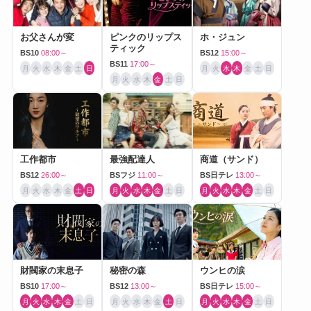
お父さんが変
ピンクのリップス
ホ・ジュン
ティック
BS10
08:00～
BS12
15:00～
BS11
17:00～
月
火
水
木
金
土
日
月
火
水
木
金
土
日
月
火
水
木
金
土
日
工作都市
最強配達人
商道（サンド）
BS12
26:00～
BSフジ
11:00～
BS日テレ
13:00～
月
火
水
木
金
土
日
月
火
水
木
金
土
日
月
火
水
木
金
土
日
財閥家の末息子
秘密の森
ウンヒの涙
BS10
17:00～
BS12
13:00～
BS日テレ
15:00～
月
火
水
木
金
土
日
月
火
水
木
金
土
日
月
火
水
木
金
土
日