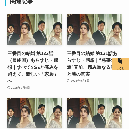
関連記事
三番目の結婚 第132話
三番目の結婚 第131話あ
（最終回）あらすじ・感
らすじ・感想｜“悪事の終
想｜すべての罪と痛みを
焉”直前、積み重なる暴露
もくじ
超えて、新しい「家族」
と涙の真実
へ
2025年8月5日
2025年8月5日