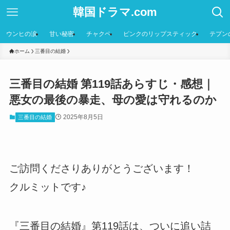
韓国ドラマ.com
ウンヒの涙
甘い秘密
チャクペ
ピンクのリップスティック
テプン
ホーム
三番目の結婚
三番目の結婚 第119話あらすじ・感想｜
悪女の最後の暴走、母の愛は守れるのか
2025年8月5日
三番目の結婚
ご訪問くださりありがとうございます！
クルミットです♪
『三番目の結婚』第119話は、ついに追い詰