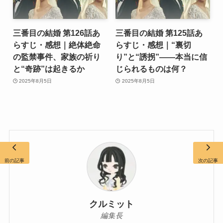
三番目の結婚 第126話あ
三番目の結婚 第125話あ
らすじ・感想｜絶体絶命
らすじ・感想｜“裏切
の監禁事件、家族の祈り
り”と“誘拐”――本当に信
と“奇跡”は起きるか
じられるものは何？
2025年8月5日
2025年8月5日
前の記事
次の記事
クルミット
編集長