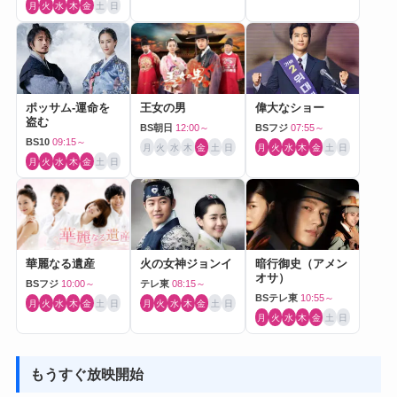
月
火
水
木
金
土
日
ポッサム-運命を
王女の男
偉大なショー
盗む
BS朝日
12:00～
BSフジ
07:55～
BS10
09:15～
月
火
水
木
金
土
日
月
火
水
木
金
土
日
月
火
水
木
金
土
日
華麗なる遺産
火の女神ジョンイ
暗行御史（アメン
オサ）
BSフジ
10:00～
テレ東
08:15～
BSテレ東
10:55～
月
火
水
木
金
土
日
月
火
水
木
金
土
日
月
火
水
木
金
土
日
もうすぐ放映開始