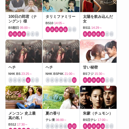
100日の郎君（ナ
タリミファミリー
太陽を飲み込んだ
ングン）様
女
BS10
14:05～
BS朝日
05:00～
BS11
14:29～
月
火
水
木
金
土
日
月
火
水
木
金
土
日
月
火
水
木
金
土
日
ヘチ
ヘチ
甘い秘密
NHK BS
23:25～
NHK BSP4K
21:00～
BSフジ
15:30～
月
火
水
木
金
土
日
月
火
水
木
金
土
日
月
火
水
木
金
土
日
メンコン 史上最
夏の香り
朱蒙（チュモン）
高の私！
テレ東
06:00～
BS日テレ
17:00～
BS12
17:30～
月
火
水
木
金
土
日
月
火
水
木
金
土
日