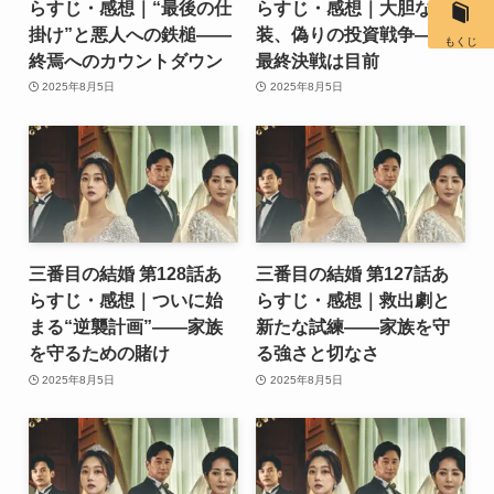
らすじ・感想｜“最後の仕
らすじ・感想｜大胆な変
掛け”と悪人への鉄槌――
装、偽りの投資戦争――
もくじ
終焉へのカウントダウン
最終決戦は目前
2025年8月5日
2025年8月5日
三番目の結婚 第128話あ
三番目の結婚 第127話あ
らすじ・感想｜ついに始
らすじ・感想｜救出劇と
まる“逆襲計画”――家族
新たな試練――家族を守
を守るための賭け
る強さと切なさ
2025年8月5日
2025年8月5日