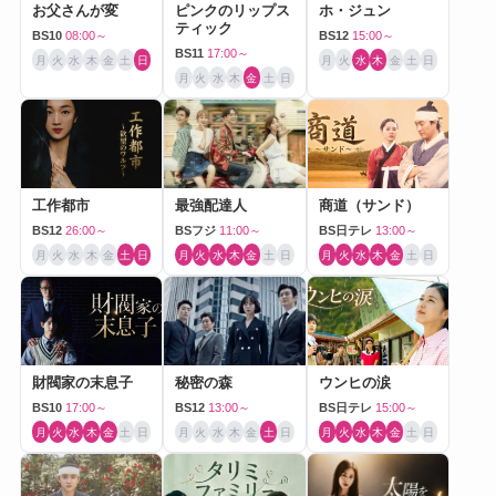
お父さんが変
ピンクのリップス
ホ・ジュン
ティック
BS10
08:00～
BS12
15:00～
BS11
17:00～
月
火
水
木
金
土
日
月
火
水
木
金
土
日
月
火
水
木
金
土
日
工作都市
最強配達人
商道（サンド）
BS12
26:00～
BSフジ
11:00～
BS日テレ
13:00～
月
火
水
木
金
土
日
月
火
水
木
金
土
日
月
火
水
木
金
土
日
財閥家の末息子
秘密の森
ウンヒの涙
BS10
17:00～
BS12
13:00～
BS日テレ
15:00～
月
火
水
木
金
土
日
月
火
水
木
金
土
日
月
火
水
木
金
土
日