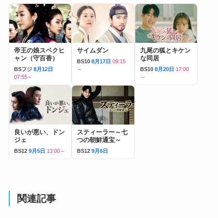
帝王の娘スベクヒ
サイムダン
九尾の狐とキケン
ャン（守百香）
な同居
BS10
8月17日
09:15
BSフジ
8月12日
～
BS10
8月20日
17:00
07:55～
～
良いが悪い、ドン
スティーラー～七
ジェ
つの朝鮮通宝～
BS12
9月5日
13:00～
BS12
9月6日
関連記事