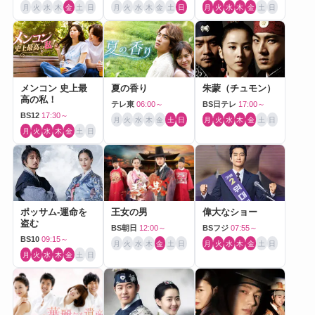
月
火
水
木
金
土
日
月
火
水
木
金
土
日
月
火
水
木
金
土
日
メンコン 史上最
夏の香り
朱蒙（チュモン）
高の私！
テレ東
06:00～
BS日テレ
17:00～
BS12
17:30～
月
火
水
木
金
土
日
月
火
水
木
金
土
日
月
火
水
木
金
土
日
ポッサム-運命を
王女の男
偉大なショー
盗む
BS朝日
12:00～
BSフジ
07:55～
BS10
09:15～
月
火
水
木
金
土
日
月
火
水
木
金
土
日
月
火
水
木
金
土
日