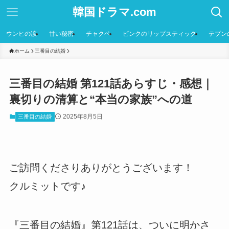
韓国ドラマ.com
ウンヒの涙
甘い秘密
チャクペ
ピンクのリップスティック
テプン
ホーム
三番目の結婚
三番目の結婚 第121話あらすじ・感想｜
裏切りの清算と“本当の家族”への道
2025年8月5日
三番目の結婚
ご訪問くださりありがとうございます！
クルミットです♪
『三番目の結婚』第121話は、ついに明かさ