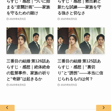
らすじ・感想｜ついに始
らすじ・感想｜救出劇と
まる“逆襲計画”――家族
新たな試練――家族を守
を守るための賭け
る強さと切なさ
2025年8月5日
2025年8月5日
三番目の結婚 第126話あ
三番目の結婚 第125話あ
らすじ・感想｜絶体絶命
らすじ・感想｜“裏切
の監禁事件、家族の祈り
り”と“誘拐”――本当に信
と“奇跡”は起きるか
じられるものは何？
2025年8月5日
2025年8月5日