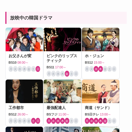
放映中の韓国ドラマ
お父さんが変
ピンクのリップス
ホ・ジュン
ティック
BS10
08:00～
BS12
15:00～
BS11
17:00～
月
火
水
木
金
土
日
月
火
水
木
金
土
日
月
火
水
木
金
土
日
工作都市
最強配達人
商道（サンド）
BS12
26:00～
BSフジ
11:00～
BS日テレ
13:00～
月
火
水
木
金
土
日
月
火
水
木
金
土
日
月
火
水
木
金
土
日