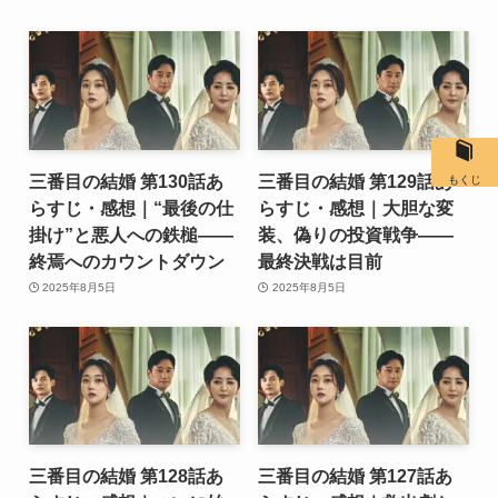
三番目の結婚 第130話あ
三番目の結婚 第129話あ
もくじ
らすじ・感想｜“最後の仕
らすじ・感想｜大胆な変
掛け”と悪人への鉄槌――
装、偽りの投資戦争――
終焉へのカウントダウン
最終決戦は目前
2025年8月5日
2025年8月5日
三番目の結婚 第128話あ
三番目の結婚 第127話あ