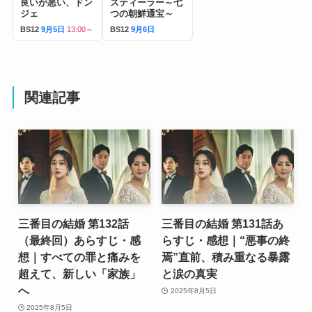
良いが悪い、ドン
スティーラー～七
ジェ
つの朝鮮通宝～
BS12
9月5日
13:00～
BS12
9月6日
関連記事
三番目の結婚 第132話
三番目の結婚 第131話あ
（最終回）あらすじ・感
らすじ・感想｜“悪事の終
想｜すべての罪と痛みを
焉”直前、積み重なる暴露
超えて、新しい「家族」
と涙の真実
へ
2025年8月5日
2025年8月5日