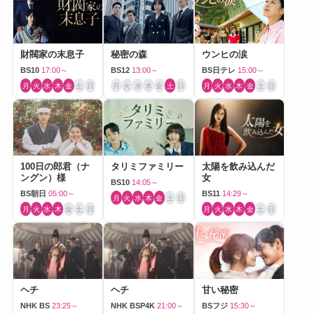
財閥家の末息子
秘密の森
ウンヒの涙
BS10
17:00～
BS12
13:00～
BS日テレ
15:00～
月
火
水
木
金
土
日
月
火
水
木
金
土
日
月
火
水
木
金
土
日
100日の郎君（ナ
タリミファミリー
太陽を飲み込んだ
ングン）様
女
BS10
14:05～
BS朝日
05:00～
BS11
14:29～
月
火
水
木
金
土
日
月
火
水
木
金
土
日
月
火
水
木
金
土
日
ヘチ
ヘチ
甘い秘密
NHK BS
23:25～
NHK BSP4K
21:00～
BSフジ
15:30～