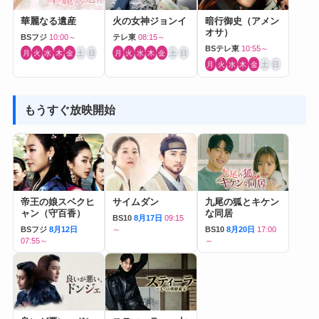
華麗なる遺産
火の女神ジョンイ
暗行御史（アメン
オサ）
BSフジ
10:00～
テレ東
08:15～
BSテレ東
10:55～
月
火
水
木
金
土
日
月
火
水
木
金
土
日
月
火
水
木
金
土
日
もうすぐ放映開始
帝王の娘スベクヒ
サイムダン
九尾の狐とキケン
ャン（守百香）
な同居
BS10
8月17日
09:15
BSフジ
8月12日
～
BS10
8月20日
17:00
07:55～
～