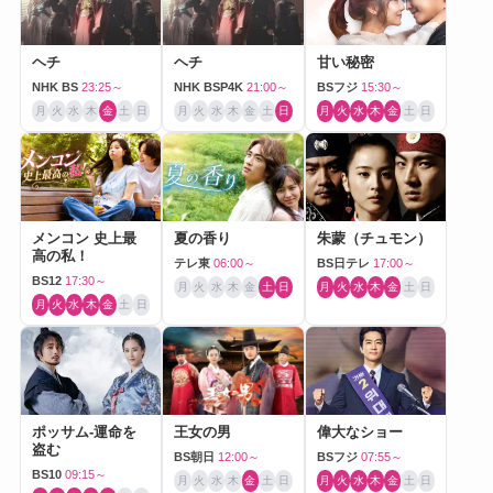
ヘチ
ヘチ
甘い秘密
NHK BS
23:25～
NHK BSP4K
21:00～
BSフジ
15:30～
月
火
水
木
金
土
日
月
火
水
木
金
土
日
月
火
水
木
金
土
日
メンコン 史上最
夏の香り
朱蒙（チュモン）
高の私！
テレ東
06:00～
BS日テレ
17:00～
BS12
17:30～
月
火
水
木
金
土
日
月
火
水
木
金
土
日
月
火
水
木
金
土
日
ポッサム-運命を
王女の男
偉大なショー
盗む
BS朝日
12:00～
BSフジ
07:55～
BS10
09:15～
月
火
水
木
金
土
日
月
火
水
木
金
土
日