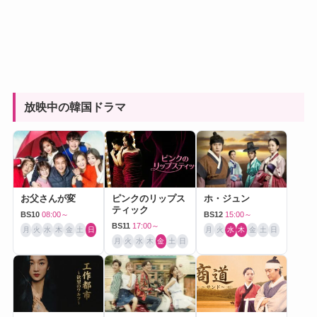
放映中の韓国ドラマ
お父さんが変
ピンクのリップス
ホ・ジュン
ティック
BS10
08:00～
BS12
15:00～
BS11
17:00～
月
火
水
木
金
土
日
月
火
水
木
金
土
日
月
火
水
木
金
土
日