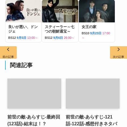
良いが悪い、ドン
スティーラー～七
女王の家
ジェ
つの朝鮮通宝～
BS10
9月23日
17:00
BS12
9月5日
13:00～
BS12
9月6日
26:00～
～
前の記事
次の記事
関連記事
前世の敵-あらすじ-最終回
前世の敵-あらすじ-121
(123話)-結末は！？
話-122話-感想付きネタバ