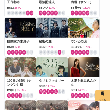
工作都市
最強配達人
商道（サンド）
BS12
26:00～
BSフジ
11:00～
BS日テレ
13:00～
月
火
水
木
金
土
日
月
火
水
木
金
土
日
月
火
水
木
金
土
日
財閥家の末息子
秘密の森
ウンヒの涙
BS10
17:00～
BS12
13:00～
BS日テレ
15:00～
月
火
水
木
金
土
日
月
火
水
木
金
土
日
月
火
水
木
金
土
日
100日の郎君（ナ
タリミファミリー
太陽を飲み込んだ
ングン）様
女
BS10
14:05～
BS朝日
05:00～
BS11
14:29～
月
火
水
木
金
土
日
月
火
水
木
金
土
日
月
火
水
木
金
土
日
もくじ