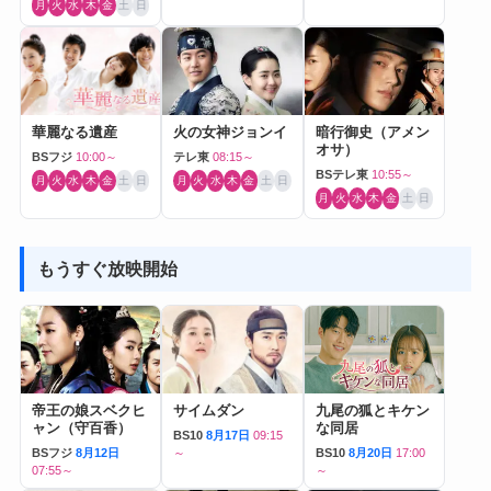
月
火
水
木
金
土
日
華麗なる遺産
火の女神ジョンイ
暗行御史（アメン
オサ）
BSフジ
10:00～
テレ東
08:15～
BSテレ東
10:55～
月
火
水
木
金
土
日
月
火
水
木
金
土
日
月
火
水
木
金
土
日
もうすぐ放映開始
帝王の娘スベクヒ
サイムダン
九尾の狐とキケン
ャン（守百香）
な同居
BS10
8月17日
09:15
BSフジ
8月12日
～
BS10
8月20日
17:00
07:55～
～