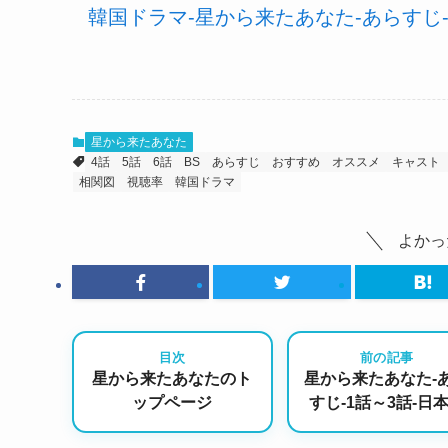
韓国ドラマ-星から来たあなた-あらすじ
星から来たあなた
4話
5話
6話
BS
あらすじ
おすすめ
オススメ
キャスト
相関図
視聴率
韓国ドラマ
よかっ
目次
前の記事
星から来たあなたのト
星から来たあなた-
ップページ
すじ-1話～3話-日
字幕の無料動画あ