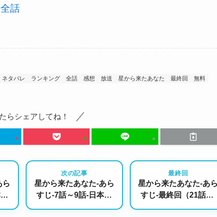
-全話
ネタバレ
ランキング
全話
感想
放送
星から来たあなた
最終回
無料
たらシェアしてね！
次の記事
最終回
あら
星から来たあなた-あら
星から来たあなた-あ
本語
すじ-7話～9話-日本語
すじ-最終回（21話）-
り！
字幕の無料動画あり！
日本語字幕の無料動画