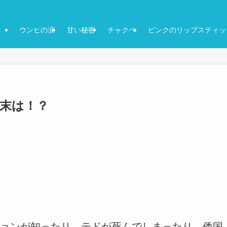
ウンヒの涙
甘い秘密
チャクペ
ピンクのリップスティッ
結末は！？
ョンが知ったり、テドが死んでしまったり、倭国