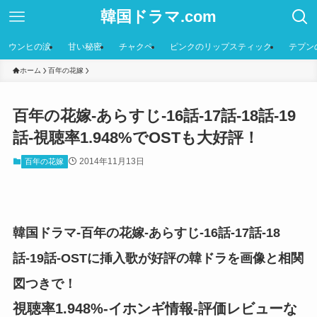
韓国ドラマ.com
ウンヒの涙
甘い秘密
チャクペ
ピンクのリップスティック
テプン
ホーム
百年の花嫁
百年の花嫁-あらすじ-16話-17話-18話-19
話-視聴率1.948%でOSTも大好評！
2014年11月13日
百年の花嫁
韓国ドラマ-百年の花嫁-あらすじ-16話-17話-18
話-19話-OSTに挿入歌が好評の韓ドラを画像と相関
図つきで！
視聴率1.948%-イホンギ情報-評価レビューな