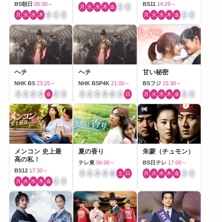
BS朝日
05:00～
BS11
14:29～
月
火
水
木
金
土
日
月
火
水
木
金
土
日
月
火
水
木
金
土
日
ヘチ
ヘチ
甘い秘密
NHK BS
23:25～
NHK BSP4K
21:00～
BSフジ
15:30～
月
火
水
木
金
土
日
月
火
水
木
金
土
日
月
火
水
木
金
土
日
メンコン 史上最
夏の香り
朱蒙（チュモン）
高の私！
テレ東
06:00～
BS日テレ
17:00～
BS12
17:30～
月
火
水
木
金
土
日
月
火
水
木
金
土
日
月
火
水
木
金
土
日