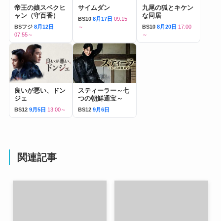
帝王の娘スベクヒ
サイムダン
九尾の狐とキケン
ャン（守百香）
な同居
BS10
8月17日
09:15
BSフジ
8月12日
～
BS10
8月20日
17:00
07:55～
～
良いが悪い、ドン
スティーラー～七
ジェ
つの朝鮮通宝～
BS12
9月5日
13:00～
BS12
9月6日
関連記事