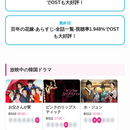
でOSTも大好評！
最終回
百年の花嫁-あらすじ-全話一覧-視聴率1.948%でOST
も大好評！
放映中の韓国ドラマ
お父さんが変
ピンクのリップス
ホ・ジュン
ティック
BS10
08:00～
BS12
15:00～
BS11
17:00～
月
火
水
木
金
土
日
月
火
水
木
金
土
日
月
火
水
木
金
土
日