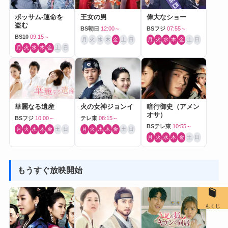
ポッサム-運命を
王女の男
偉大なショー
盗む
BS朝日
12:00～
BSフジ
07:55～
BS10
09:15～
月
火
水
木
金
土
日
月
火
水
木
金
土
日
月
火
水
木
金
土
日
華麗なる遺産
火の女神ジョンイ
暗行御史（アメン
オサ）
BSフジ
10:00～
テレ東
08:15～
BSテレ東
10:55～
月
火
水
木
金
土
日
月
火
水
木
金
土
日
月
火
水
木
金
土
日
もうすぐ放映開始
もくじ