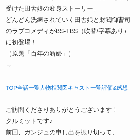
受けた田舎娘の変身ストーリー。
どんどん洗練されていく田舎娘と財閥御曹司
のラブコメディがBS-TBS（吹替/字幕あり）
に初登場！
（原題「百年の新婦」）
→
TOP
全話
一覧
人物
相関図
キャスト
一覧
評価
&感想
ご訪問くださりありがとうございます！
クルミットです♪
前回、ガンジュの申し出を振り切って、