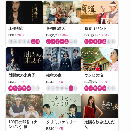
工作都市
最強配達人
商道（サンド）
BS12
26:00～
BSフジ
11:00～
BS日テレ
13:00～
月
火
水
木
金
土
日
月
火
水
木
金
土
日
月
火
水
木
金
土
日
財閥家の末息子
秘密の森
ウンヒの涙
BS10
17:00～
BS12
13:00～
BS日テレ
15:00～
月
火
水
木
金
土
日
月
火
水
木
金
土
日
月
火
水
木
金
土
日
100日の郎君（ナ
タリミファミリー
太陽を飲み込んだ
ングン）様
女
BS10
14:05～