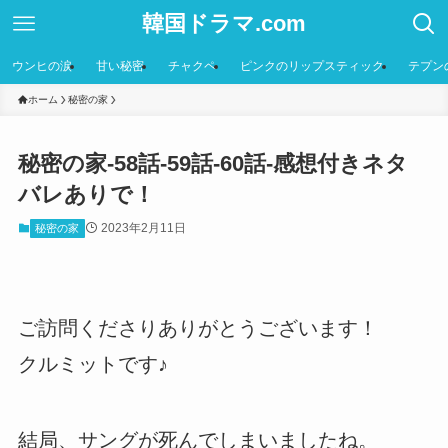
韓国ドラマ.com
ウンヒの涙
甘い秘密
チャクペ
ピンクのリップスティック
テプン
ホーム
秘密の家
秘密の家-58話-59話-60話-感想付きネタ
バレありで！
2023年2月11日
秘密の家
ご訪問くださりありがとうございます！
クルミットです♪
結局、サングが死んでしまいましたね。