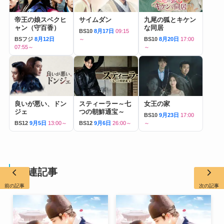
帝王の娘スベクヒ
サイムダン
九尾の狐とキケン
ャン（守百香）
な同居
BS10
8月17日
09:15
BSフジ
8月12日
～
BS10
8月20日
17:00
07:55～
～
良いが悪い、ドン
スティーラー～七
女王の家
ジェ
つの朝鮮通宝～
BS10
9月23日
17:00
BS12
9月5日
13:00～
BS12
9月6日
26:00～
～
関連記事
前の記事
次の記事