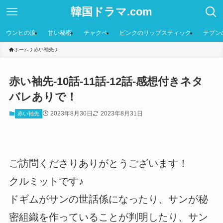
韓国ドラマ.com
ウンヒの涙
甘い秘密
チャクペ
ピンクのリップスティック
テプン
ホーム
赤い袖先
赤い袖先-10話-11話-12話-感想付きネタ
バレありで！
2023年8月30日
2023年8月31日
赤い袖先
ご訪問くださりありがとうございます！
クルミットです♪
ドギムがサンの世話係になったり、サンが秘
密組織を作っていることが判明したり、サン