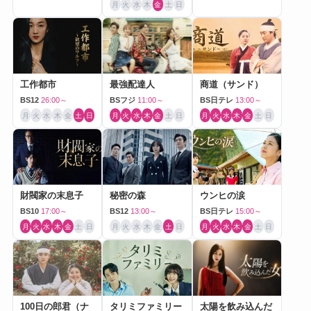
月
火
水
木
金
土
日
工作都市
最強配達人
商道（サンド）
BS12
26:00～
BSフジ
11:00～
BS日テレ
13:00～
月
火
水
木
金
土
日
月
火
水
木
金
土
日
月
火
水
木
金
土
日
財閥家の末息子
秘密の森
ウンヒの涙
BS10
17:00～
BS12
13:00～
BS日テレ
15:00～
月
火
水
木
金
土
日
月
火
水
木
金
土
日
月
火
水
木
金
土
日
100日の郎君（ナ
タリミファミリー
太陽を飲み込んだ