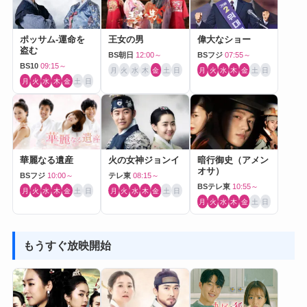
ポッサム-運命を
王女の男
偉大なショー
盗む
BS朝日
12:00～
BSフジ
07:55～
BS10
09:15～
月
火
水
木
金
土
日
月
火
水
木
金
土
日
月
火
水
木
金
土
日
華麗なる遺産
火の女神ジョンイ
暗行御史（アメン
オサ）
BSフジ
10:00～
テレ東
08:15～
BSテレ東
10:55～
月
火
水
木
金
土
日
月
火
水
木
金
土
日
月
火
水
木
金
土
日
もうすぐ放映開始