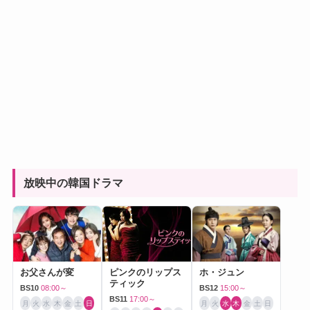
放映中の韓国ドラマ
お父さんが変
ピンクのリップス
ホ・ジュン
ティック
BS10
08:00～
BS12
15:00～
BS11
17:00～
月
火
水
木
金
土
日
月
火
水
木
金
土
日