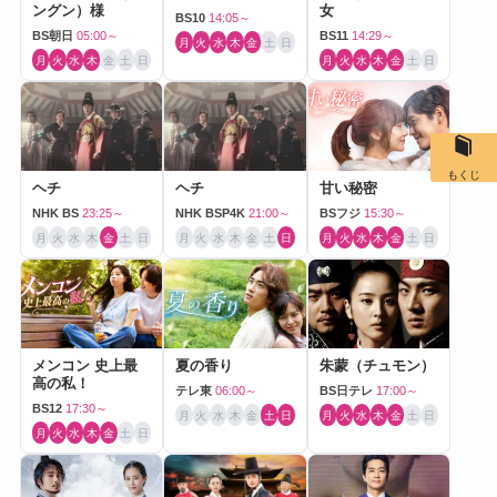
ングン）様
女
BS10
14:05～
BS朝日
05:00～
BS11
14:29～
月
火
水
木
金
土
日
月
火
水
木
金
土
日
月
火
水
木
金
土
日
もくじ
ヘチ
ヘチ
甘い秘密
NHK BS
23:25～
NHK BSP4K
21:00～
BSフジ
15:30～
月
火
水
木
金
土
日
月
火
水
木
金
土
日
月
火
水
木
金
土
日
メンコン 史上最
夏の香り
朱蒙（チュモン）
高の私！
テレ東
06:00～
BS日テレ
17:00～
BS12
17:30～
月
火
水
木
金
土
日
月
火
水
木
金
土
日
月
火
水
木
金
土
日