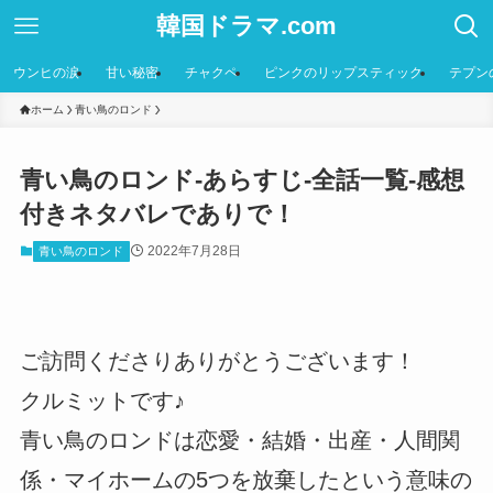
韓国ドラマ.com
ウンヒの涙
甘い秘密
チャクペ
ピンクのリップスティック
テプン
ホーム
青い鳥のロンド
青い鳥のロンド-あらすじ-全話一覧-感想
付きネタバレでありで！
2022年7月28日
青い鳥のロンド
ご訪問くださりありがとうございます！
クルミットです♪
青い鳥のロンドは恋愛・結婚・出産・人間関
係・マイホームの5つを放棄したという意味の