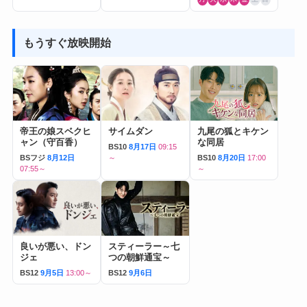
もうすぐ放映開始
帝王の娘スベクヒ
サイムダン
九尾の狐とキケン
ャン（守百香）
な同居
BS10
8月17日
09:15
BSフジ
8月12日
～
BS10
8月20日
17:00
07:55～
～
良いが悪い、ドン
スティーラー～七
ジェ
つの朝鮮通宝～
BS12
9月5日
13:00～
BS12
9月6日