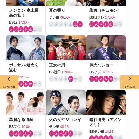
メンコン 史上最
夏の香り
朱蒙（チュモン）
高の私！
テレ東
06:00～
BS日テレ
17:00～
BS12
17:30～
月
火
水
木
金
土
日
月
火
水
木
金
土
日
月
火
水
木
金
土
日
ポッサム-運命を
王女の男
偉大なショー
盗む
BS朝日
12:00～
BSフジ
07:55～
BS10
09:15～
月
火
水
木
金
土
日
月
火
水
木
金
土
日
月
火
水
木
金
土
日
前の記事
次の記事
華麗なる遺産
火の女神ジョンイ
暗行御史（アメン
オサ）
BSフジ
10:00～
テレ東
08:15～
BSテレ東
10:55～
月
火
水
木
金
土
日
月
火
水
木
金
土
日
月
火
水
木
金
土
日