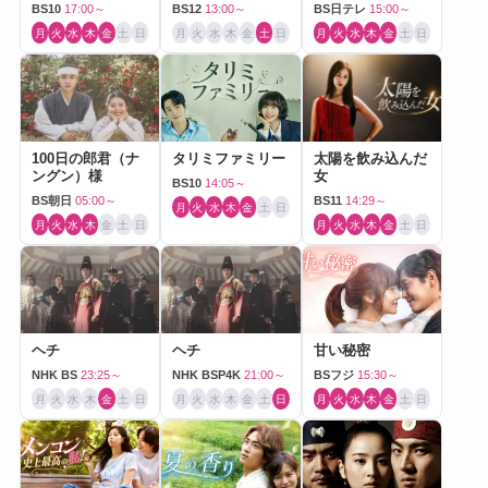
BS10
17:00～
BS12
13:00～
BS日テレ
15:00～
月
火
水
木
金
土
日
月
火
水
木
金
土
日
月
火
水
木
金
土
日
100日の郎君（ナ
タリミファミリー
太陽を飲み込んだ
ングン）様
女
BS10
14:05～
BS朝日
05:00～
BS11
14:29～
月
火
水
木
金
土
日
月
火
水
木
金
土
日
月
火
水
木
金
土
日
ヘチ
ヘチ
甘い秘密
NHK BS
23:25～
NHK BSP4K
21:00～
BSフジ
15:30～
月
火
水
木
金
土
日
月
火
水
木
金
土
日
月
火
水
木
金
土
日