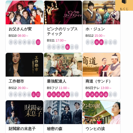
もくじ
お父さんが変
ピンクのリップス
ホ・ジュン
ティック
BS10
08:00～
BS12
15:00～
BS11
17:00～
月
火
水
木
金
土
日
月
火
水
木
金
土
日
月
火
水
木
金
土
日
工作都市
最強配達人
商道（サンド）
BS12
26:00～
BSフジ
11:00～
BS日テレ
13:00～
月
火
水
木
金
土
日
月
火
水
木
金
土
日
月
火
水
木
金
土
日
財閥家の末息子
秘密の森
ウンヒの涙