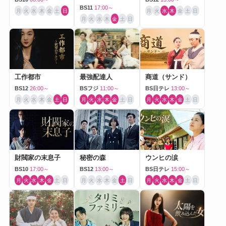
BS11
17:00～
月
火
水
木
金
土
日
月
火
水
木
金
土
日
月
火
水
木
金
土
日
工作都市
最強配達人
商道（サンド）
BS12
26:00～
BSフジ
11:00～
BS日テレ
13:00～
月
火
水
木
金
土
日
月
火
水
木
金
土
日
月
火
水
木
金
土
日
財閥家の末息子
秘密の森
ウンヒの涙
BS10
17:00～
BS12
13:00～
BS日テレ
15:00～
月
火
水
木
金
土
日
月
火
水
木
金
土
日
月
火
水
木
金
土
日