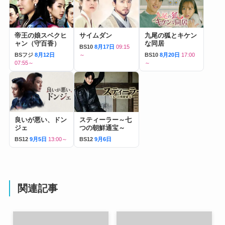
帝王の娘スベクヒ
サイムダン
九尾の狐とキケン
ャン（守百香）
な同居
BS10
8月17日
09:15
BSフジ
8月12日
～
BS10
8月20日
17:00
07:55～
～
良いが悪い、ドン
スティーラー～七
ジェ
つの朝鮮通宝～
BS12
9月5日
13:00～
BS12
9月6日
関連記事