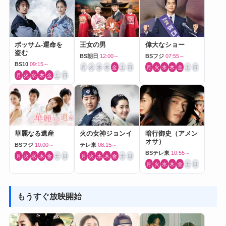
ポッサム-運命を
王女の男
偉大なショー
盗む
BS朝日
12:00～
BSフジ
07:55～
BS10
09:15～
月
火
水
木
金
土
日
月
火
水
木
金
土
日
月
火
水
木
金
土
日
華麗なる遺産
火の女神ジョンイ
暗行御史（アメン
オサ）
BSフジ
10:00～
テレ東
08:15～
BSテレ東
10:55～
月
火
水
木
金
土
日
月
火
水
木
金
土
日
月
火
水
木
金
土
日
もうすぐ放映開始