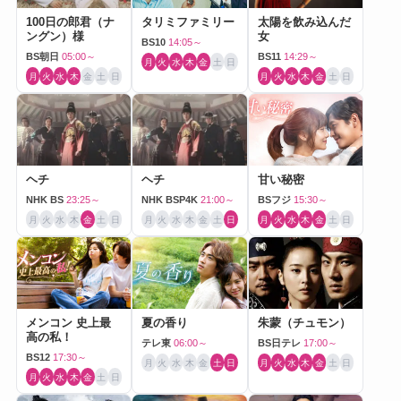
100日の郎君（ナ
タリミファミリー
太陽を飲み込んだ
ングン）様
女
BS10
14:05～
BS朝日
05:00～
BS11
14:29～
月
火
水
木
金
土
日
月
火
水
木
金
土
日
月
火
水
木
金
土
日
ヘチ
ヘチ
甘い秘密
NHK BS
23:25～
NHK BSP4K
21:00～
BSフジ
15:30～
月
火
水
木
金
土
日
月
火
水
木
金
土
日
月
火
水
木
金
土
日
メンコン 史上最
夏の香り
朱蒙（チュモン）
高の私！
テレ東
06:00～
BS日テレ
17:00～
BS12
17:30～
月
火
水
木
金
土
日
月
火
水
木
金
土
日
月
火
水
木
金
土
日