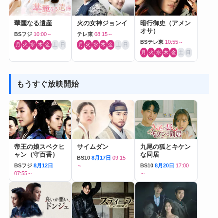
華麗なる遺産
火の女神ジョンイ
暗行御史（アメン
オサ）
BSフジ
10:00～
テレ東
08:15～
BSテレ東
10:55～
月
火
水
木
金
土
日
月
火
水
木
金
土
日
月
火
水
木
金
土
日
もうすぐ放映開始
帝王の娘スベクヒ
サイムダン
九尾の狐とキケン
ャン（守百香）
な同居
BS10
8月17日
09:15
BSフジ
8月12日
～
BS10
8月20日
17:00
07:55～
～