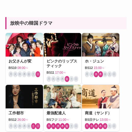
放映中の韓国ドラマ
お父さんが変
ピンクのリップス
ホ・ジュン
ティック
BS10
08:00～
BS12
15:00～
BS11
17:00～
月
火
水
木
金
土
日
月
火
水
木
金
土
日
月
火
水
木
金
土
日
工作都市
最強配達人
商道（サンド）
BS12
26:00～
BSフジ
11:00～
BS日テレ
13:00～
月
火
水
木
金
土
日
月
火
水
木
金
土
日
月
火
水
木
金
土
日