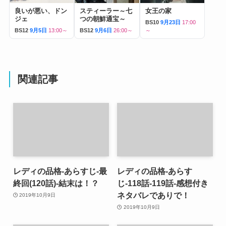
良いが悪い、ドン
スティーラー～七
女王の家
ジェ
つの朝鮮通宝～
BS10
9月23日
17:00
BS12
9月5日
13:00～
BS12
9月6日
26:00～
～
関連記事
レディの品格-あらすじ-最
レディの品格-あらす
終回(120話)-結末は！？
じ-118話-119話-感想付き
ネタバレでありで！
2019年10月9日
2019年10月9日