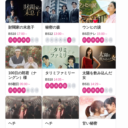
財閥家の末息子
秘密の森
ウンヒの涙
BS10
17:00～
BS12
13:00～
BS日テレ
15:00～
月
火
水
木
金
土
日
月
火
水
木
金
土
日
月
火
水
木
金
土
日
100日の郎君（ナ
タリミファミリー
太陽を飲み込んだ
ングン）様
女
BS10
14:05～
BS朝日
05:00～
BS11
14:29～
月
火
水
木
金
土
日
月
火
水
木
金
土
日
月
火
水
木
金
土
日
ヘチ
ヘチ
甘い秘密