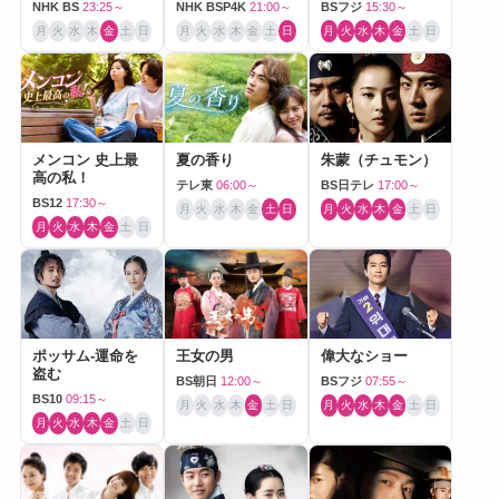
NHK BS
23:25～
NHK BSP4K
21:00～
BSフジ
15:30～
月
火
水
木
金
土
日
月
火
水
木
金
土
日
月
火
水
木
金
土
日
メンコン 史上最
夏の香り
朱蒙（チュモン）
高の私！
テレ東
06:00～
BS日テレ
17:00～
BS12
17:30～
月
火
水
木
金
土
日
月
火
水
木
金
土
日
月
火
水
木
金
土
日
ポッサム-運命を
王女の男
偉大なショー
盗む
BS朝日
12:00～
BSフジ
07:55～
BS10
09:15～
月
火
水
木
金
土
日
月
火
水
木
金
土
日
月
火
水
木
金
土
日