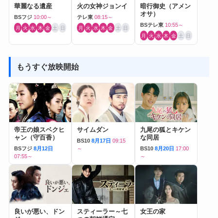
華麗なる遺産
火の女神ジョンイ
暗行御史（アメン
オサ）
BSフジ
10:00～
テレ東
08:15～
BSテレ東
10:55～
月
火
水
木
金
土
日
月
火
水
木
金
土
日
月
火
水
木
金
土
日
もうすぐ放映開始
帝王の娘スベクヒ
サイムダン
九尾の狐とキケン
ャン（守百香）
な同居
BS10
8月17日
09:15
BSフジ
8月12日
～
BS10
8月20日
17:00
07:55～
～
良いが悪い、ドン
スティーラー～七
女王の家