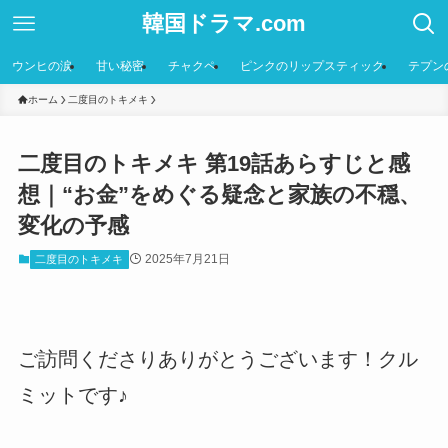
韓国ドラマ.com
ウンヒの涙
甘い秘密
チャクペ
ピンクのリップスティック
テプン
ホーム
二度目のトキメキ
二度目のトキメキ 第19話あらすじと感
想｜“お金”をめぐる疑念と家族の不穏、
変化の予感
2025年7月21日
二度目のトキメキ
ご訪問くださりありがとうございます！クル
ミットです♪