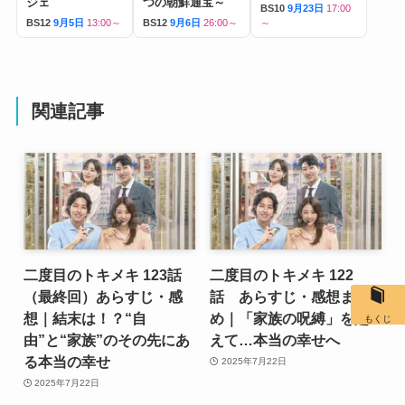
ジェ
つの朝鮮通宝～
BS10
9月23日
17:00
BS12
9月5日
13:00～
BS12
9月6日
26:00～
～
関連記事
二度目のトキメキ 123話
二度目のトキメキ 122
（最終回）あらすじ・感
話 あらすじ・感想まと
想｜結末は！？“自
め｜「家族の呪縛」を超
もくじ
由”と“家族”のその先にあ
えて…本当の幸せへ
る本当の幸せ
2025年7月22日
2025年7月22日