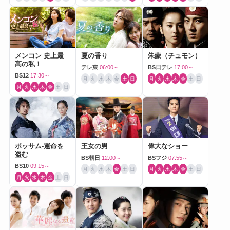
メンコン 史上最
夏の香り
朱蒙（チュモン）
高の私！
テレ東
06:00～
BS日テレ
17:00～
BS12
17:30～
月
火
水
木
金
土
日
月
火
水
木
金
土
日
月
火
水
木
金
土
日
ポッサム-運命を
王女の男
偉大なショー
盗む
BS朝日
12:00～
BSフジ
07:55～
BS10
09:15～
月
火
水
木
金
土
日
月
火
水
木
金
土
日
月
火
水
木
金
土
日