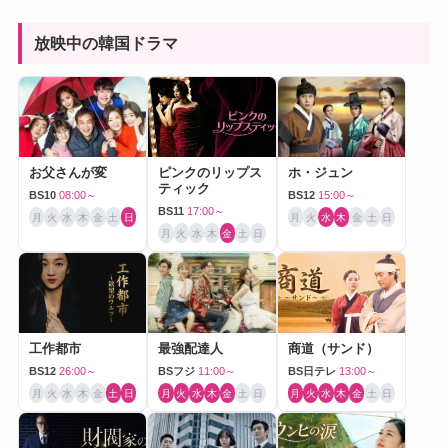
放映中の韓国ドラマ
お父さんが変
ピンクのリップス
ホ・ジュン
ティック
BS10
08:00～
BS12
15:00～
BS11
17:00～
月
火
水
木
金
土
日
月
火
水
木
金
土
日
月
火
水
木
金
土
日
工作都市
最強配達人
商道（サンド）
BS12
26:00～
BSフジ
11:00～
BS日テレ
13:00～
月
火
水
木
金
土
日
月
火
水
木
金
土
日
月
火
水
木
金
土
日