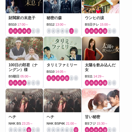
財閥家の末息子
秘密の森
ウンヒの涙
BS10
17:00～
BS12
13:00～
BS日テレ
15:00～
月
火
水
木
金
土
日
月
火
水
木
金
土
日
月
火
水
木
金
土
日
100日の郎君（ナ
タリミファミリー
太陽を飲み込んだ
ングン）様
女
BS10
14:05～
BS朝日
05:00～
BS11
14:29～
月
火
水
木
金
土
日
月
火
水
木
金
土
日
月
火
水
木
金
土
日
ヘチ
ヘチ
甘い秘密
NHK BS
23:25～
NHK BSP4K
21:00～
BSフジ
15:30～
月
火
水
木
金
土
日
月
火
水
木
金
土
日
月
火
水
木
金
土
日