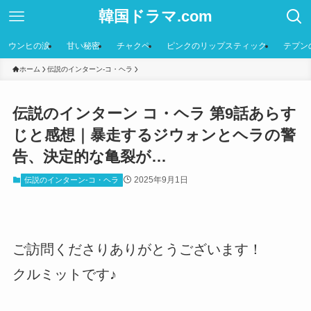
韓国ドラマ.com
ウンヒの涙
甘い秘密
チャクペ
ピンクのリップスティック
テプン
ホーム
伝説のインターン-コ・ヘラ
伝説のインターン コ・ヘラ 第9話あらす
じと感想｜暴走するジウォンとヘラの警
告、決定的な亀裂が…
2025年9月1日
伝説のインターン-コ・ヘラ
ご訪問くださりありがとうございます！
クルミットです♪