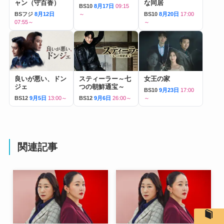
ャン（守百香）
な同居
BS10
8月17日
09:15
BSフジ
8月12日
～
BS10
8月20日
17:00
07:55～
～
良いが悪い、ドン
スティーラー～七
女王の家
ジェ
つの朝鮮通宝～
BS10
9月23日
17:00
BS12
9月5日
13:00～
BS12
9月6日
26:00～
～
関連記事