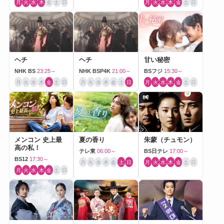
月
火
水
木
金
土
日
月
火
水
木
金
土
日
ヘチ
ヘチ
甘い秘密
NHK BS
23:25～
NHK BSP4K
21:00～
BSフジ
15:30～
月
火
水
木
金
土
日
月
火
水
木
金
土
日
月
火
水
木
金
土
日
メンコン 史上最
夏の香り
朱蒙（チュモン）
高の私！
テレ東
06:00～
BS日テレ
17:00～
BS12
17:30～
月
火
水
木
金
土
日
月
火
水
木
金
土
日
月
火
水
木
金
土
日