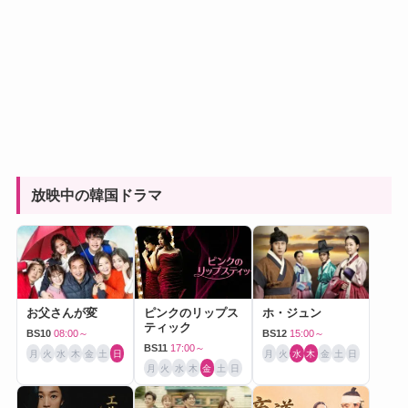
放映中の韓国ドラマ
お父さんが変
ピンクのリップス
ホ・ジュン
ティック
BS10
08:00～
BS12
15:00～
BS11
17:00～
月
火
水
木
金
土
日
月
火
水
木
金
土
日
月
火
水
木
金
土
日