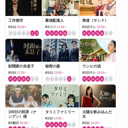
工作都市
最強配達人
商道（サンド）
BS12
26:00～
BSフジ
11:00～
BS日テレ
13:00～
月
火
水
木
金
土
日
月
火
水
木
金
土
日
月
火
水
木
金
土
日
財閥家の末息子
秘密の森
ウンヒの涙
BS10
17:00～
BS12
13:00～
BS日テレ
15:00～
月
火
水
木
金
土
日
月
火
水
木
金
土
日
月
火
水
木
金
土
日
100日の郎君（ナ
タリミファミリー
太陽を飲み込んだ
ングン）様
女
BS10
14:05～
BS朝日
05:00～
BS11
14:29～
月
火
水
木
金
土
日