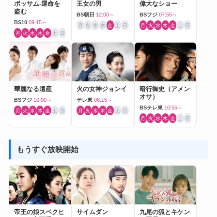
ポッサム-運命を
王女の男
偉大なショー
盗む
BS朝日
12:00～
BSフジ
07:55～
BS10
09:15～
月
火
水
木
金
土
日
月
火
水
木
金
土
日
月
火
水
木
金
土
日
華麗なる遺産
火の女神ジョンイ
暗行御史（アメン
オサ）
BSフジ
10:00～
テレ東
08:15～
BSテレ東
10:55～
月
火
水
木
金
土
日
月
火
水
木
金
土
日
月
火
水
木
金
土
日
もうすぐ放映開始
帝王の娘スベクヒ
サイムダン
九尾の狐とキケン