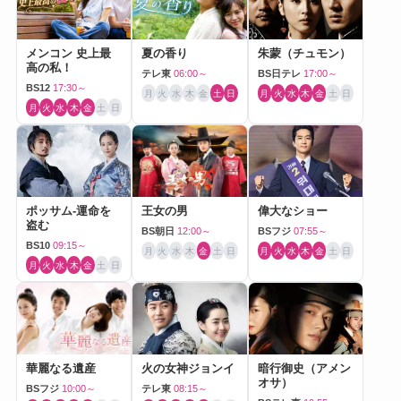
メンコン 史上最
夏の香り
朱蒙（チュモン）
高の私！
テレ東
06:00～
BS日テレ
17:00～
BS12
17:30～
月
火
水
木
金
土
日
月
火
水
木
金
土
日
月
火
水
木
金
土
日
ポッサム-運命を
王女の男
偉大なショー
盗む
BS朝日
12:00～
BSフジ
07:55～
BS10
09:15～
月
火
水
木
金
土
日
月
火
水
木
金
土
日
月
火
水
木
金
土
日
華麗なる遺産
火の女神ジョンイ
暗行御史（アメン
オサ）
BSフジ
10:00～
テレ東
08:15～