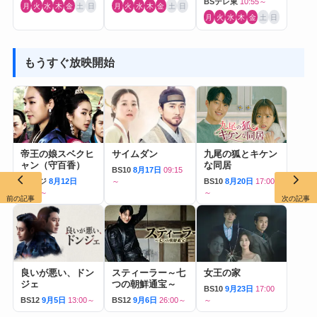
BSテレ東
10:55～
月
火
水
木
金
土
日
月
火
水
木
金
土
日
月
火
水
木
金
土
日
もうすぐ放映開始
帝王の娘スベクヒ
サイムダン
九尾の狐とキケン
ャン（守百香）
な同居
BS10
8月17日
09:15
BSフジ
8月12日
～
BS10
8月20日
17:00
07:55～
～
前の記事
次の記事
良いが悪い、ドン
スティーラー～七
女王の家
ジェ
つの朝鮮通宝～
BS10
9月23日
17:00
BS12
9月5日
13:00～
BS12
9月6日
26:00～
～