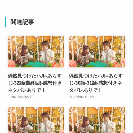
関連記事
偶然見つけたハル-あらす
偶然見つけたハル-あらす
じ-32話(最終回)-感想付き
じ-30話-31話-感想付きネ
ネタバレありで！
タバレありで！
2022年9月27日
2022年9月27日