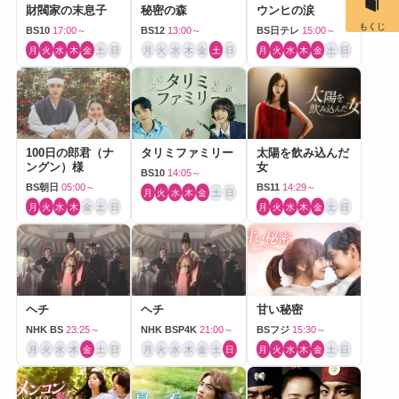
財閥家の末息子
秘密の森
ウンヒの涙
もくじ
BS10
17:00～
BS12
13:00～
BS日テレ
15:00～
月
火
水
木
金
土
日
月
火
水
木
金
土
日
月
火
水
木
金
土
日
100日の郎君（ナ
タリミファミリー
太陽を飲み込んだ
ングン）様
女
BS10
14:05～
BS朝日
05:00～
BS11
14:29～
月
火
水
木
金
土
日
月
火
水
木
金
土
日
月
火
水
木
金
土
日
ヘチ
ヘチ
甘い秘密
NHK BS
23:25～
NHK BSP4K
21:00～
BSフジ
15:30～
月
火
水
木
金
土
日
月
火
水
木
金
土
日
月
火
水
木
金
土
日