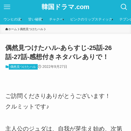
韓国ドラマ.com
ウンヒの涙
甘い秘密
チャクペ
ピンクのリップスティック
テプン
ホーム
偶然見つけたハル
偶然見つけたハル-あらすじ-25話-26
話-27話-感想付きネタバレありで！
2022年9月27日
偶然見つけたハル
ご訪問くださりありがとうございます！
クルミットです♪
主人公のジュダは、自我が芽生え始め、次第