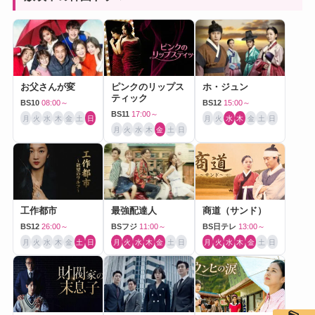
お父さんが変
ピンクのリップス
ホ・ジュン
ティック
BS10
08:00～
BS12
15:00～
BS11
17:00～
月
火
水
木
金
土
日
月
火
水
木
金
土
日
月
火
水
木
金
土
日
工作都市
最強配達人
商道（サンド）
BS12
26:00～
BSフジ
11:00～
BS日テレ
13:00～
月
火
水
木
金
土
日
月
火
水
木
金
土
日
月
火
水
木
金
土
日