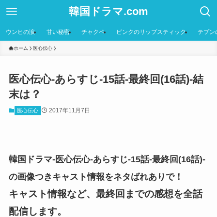
韓国ドラマ.com
ウンヒの涙
甘い秘密
チャクペ
ピンクのリップスティック
テプン
ホーム
医心伝心
医心伝心-あらすじ-15話-最終回(16話)-結
末は？
2017年11月7日
医心伝心
韓国ドラマ-医心伝心-あらすじ-15話-最終回(16話)-
の画像つきキャスト情報をネタばれありで！
キャスト情報など、最終回までの感想を全話
配信します。