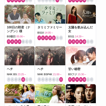
100日の郎君（ナ
タリミファミリー
太陽を飲み込んだ
ングン）様
女
BS10
14:05～
BS朝日
05:00～
BS11
14:29～
月
火
水
木
金
土
日
月
火
水
木
金
土
日
月
火
水
木
金
土
日
ヘチ
ヘチ
甘い秘密
NHK BS
23:25～
NHK BSP4K
21:00～
BSフジ
15:30～
月
火
水
木
金
土
日
月
火
水
木
金
土
日
月
火
水
木
金
土
日