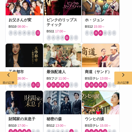
お父さんが変
ピンクのリップス
ホ・ジュン
ティック
BS10
08:00～
BS12
15:00～
BS11
17:00～
月
火
水
木
金
土
日
月
火
水
木
金
土
日
月
火
水
木
金
土
日
工作都市
最強配達人
商道（サンド）
BS12
26:00～
BSフジ
11:00～
BS日テレ
13:00～
前の記事
次の記事
月
火
水
木
金
土
日
月
火
水
木
金
土
日
月
火
水
木
金
土
日
財閥家の末息子
秘密の森
ウンヒの涙
BS10
17:00～
BS12
13:00～
BS日テレ
15:00～
月
火
水
木
金
土
日
月
火
水
木
金
土
日
月
火
水
木
金
土
日