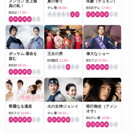
メンコン 史上最
夏の香り
朱蒙（チュモン）
高の私！
テレ東
06:00～
BS日テレ
17:00～
BS12
17:30～
月
火
水
木
金
土
日
月
火
水
木
金
土
日
月
火
水
木
金
土
日
ポッサム-運命を
王女の男
偉大なショー
盗む
BS朝日
12:00～
BSフジ
07:55～
BS10
09:15～
月
火
水
木
金
土
日
月
火
水
木
金
土
日
月
火
水
木
金
土
日
華麗なる遺産
火の女神ジョンイ
暗行御史（アメン
オサ）
BSフジ
10:00～
テレ東
08:15～
BSテレ東
10:55～
月
火
水
木
金
土
日
月
火
水
木
金
土
日
月
火
水
木
金
土
日