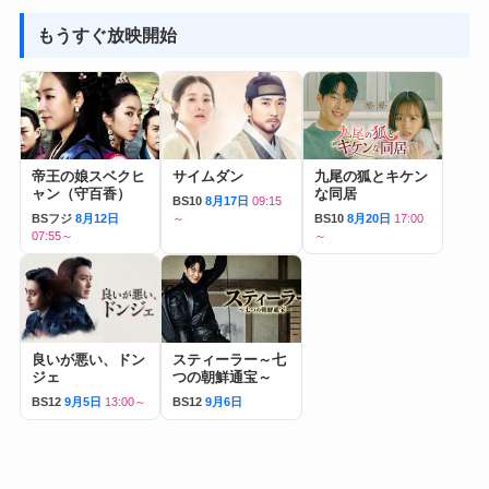
もうすぐ放映開始
帝王の娘スベクヒ
サイムダン
九尾の狐とキケン
ャン（守百香）
な同居
BS10
8月17日
09:15
BSフジ
8月12日
～
BS10
8月20日
17:00
07:55～
～
良いが悪い、ドン
スティーラー～七
ジェ
つの朝鮮通宝～
BS12
9月5日
13:00～
BS12
9月6日